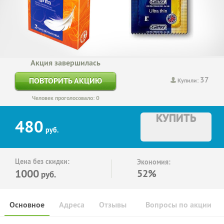
Акция завершилась
37
ПОВТОРИТЬ АКЦИЮ
Купили:
Человек проголосовало: 0
КУПИТЬ
480
руб.
Цена без скидки:
Экономия:
1000
52%
руб.
Основное
Адреса
Отзывы
Вопросы по акции