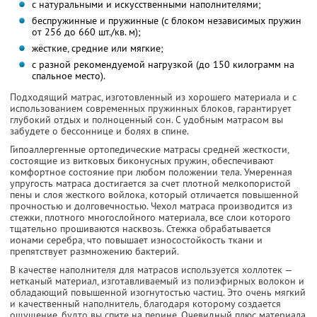
с натуральными и искусственными наполнителями;
беспружинные и пружинные (с блоком независимых пружин
от 256 до 660
шт./кв. м
);
жёсткие, средние или мягкие;
с разной рекомендуемой нагрузкой (до 150 килограмм на
спальное место).
Подходящий матрас, изготовленный из хорошего материала и с
использованием современных пружинных блоков, гарантирует
глубокий отдых и полноценный сон. С удобным матрасом вы
забудете о бессоннице и болях в спине.
Гипоаллергенные ортопедические матрасы средней жесткости,
состоящие из витковых биконусных пружин, обеспечивают
комфортное состояние при любом положении тела. Умеренная
упругость матраса достигается за счет плотной мелкопористой
пены и слоя жесткого войлока, который отличается повышенной
прочностью и долговечностью. Чехол матраса производится из
стежки, плотного многослойного материала, все слои которого
тщательно прошиваются насквозь. Стежка обрабатывается
ионами серебра, что повышает износостойкость ткани и
препятствует размножению бактерий.
В качестве наполнителя для матрасов используется холлотек —
нетканый материал, изготавливаемый из полиэфирных волокон и
обладающий повышенной изогнутостью частиц. Это очень мягкий
и качественный наполнитель, благодаря которому создается
ощущение, будто вы спите на перине. Очевидный плюс материала