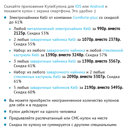
Скачайте приложение КупиКупона для
IOS
или
Android
и
покажите купон с экрана смартфона. Это удобно :)
Электрочайники Kelli от компании
Comforte-plus
со скидкой
до 61%
Любой
металлический электрочайник Kelli
за
990р. вместо
2125р.
Скидка 53%
2 любых
заварочных чайника Kelli
за
1070р. вместо 2378р.
Скидка 55%
Набор: из любого
заварочного чайника
и любой
стеклянной
кастрюли Kelli
за
1390р. вместо 3248р.
Скидка 57%
3 любых
заварочных чайника Kelli
за
1390р. вместо 3567р.
Скидка 61%
Набор: из любого
заварочного чайника
и 2 любых
стеклянных кастрюль Kelli
за
2090р. вместо 5307р.
Скидка
61%
5 любых
заварочных чайников Kelli
за
2190р. вместо 5495р.
Скидка 60%
Вы можете приобрести неограниченное количество купонов
для себя и в подарок
Купон действует на одного человека
Предъявляйте распечатанный или СМС-купон на месте
Скидка по купону не суммируется с другими специальными