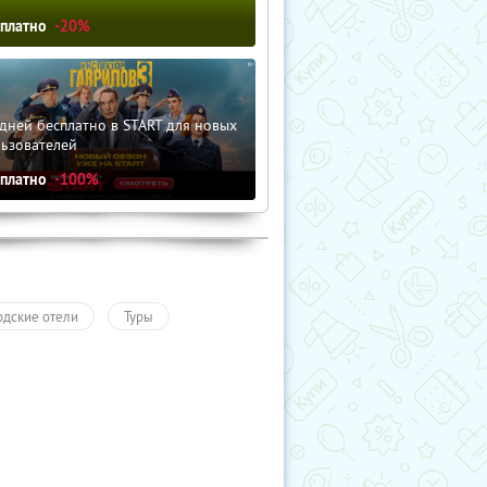
сплатно
-20%
дней бесплатно в START для новых
льзователей
сплатно
-100%
одские отели
Туры