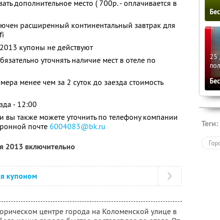
ть дополнительное место ( 700р. - оплачивается в
Бе
ключен расширенный континентальный завтрак для
fi
.2013 купоны не действуют
25 
язательно уточнять наличие мест в отеле по
по
Бе
ера менее чем за 2 суток до заезда стоимость
зда - 12:00
 вы также можете уточнить по телефону компании
Теги:
ктронной почте
6004083@bk.ru
Гор
ря 2013 включительно
ся купоном
торическом центре города на Коломенской улице в