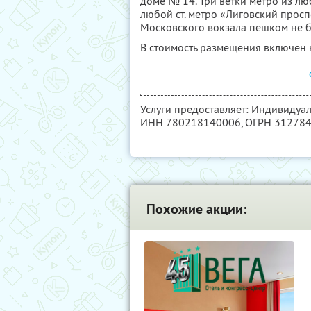
доме № 14. Три ветки метро из лю
любой ст. метро «Лиговский проспе
Московского вокзала пешком не б
В стоимость размещения включен 
Услуги предоставляет: Индивидуа
ИНН 780218140006
, ОГРН 31278
Похожие акции: