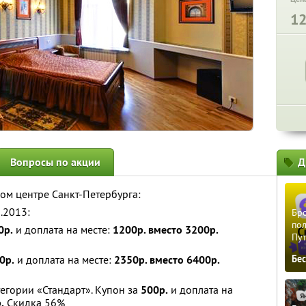
1
Вопросы по акции
Д
ом центре Санкт-Петербурга:
.2013:
Бро
пол
0р.
и доплата на месте:
1200р. вместо 3200р.
Пу
0р.
и доплата на месте:
2350р. вместо 6400р.
Бе
тегории «Стандарт». Купон за
500р.
и доплата на
.
Скидка 56%