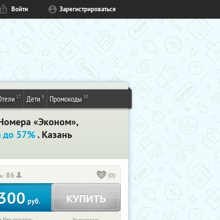
Войти
Зарегистрироваться
17
8
50
Отели
Дети
Промокоды
 Номера «Эконом»,
а до 57%
. Казань
86
(0)
и:
300
КУПИТЬ
руб.
 без скидки: