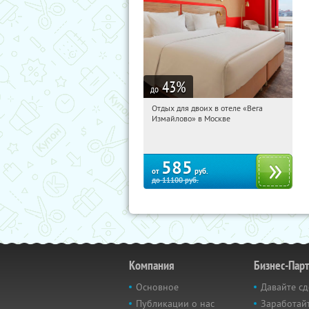
43
%
до
Отдых для двоих в отеле «Вега
00:20:45
Купили:
44
Измайлово» в Москве
Партизанская
585
от
руб.
до
11100
руб.
Компания
Бизнес-Пар
Основное
Давайте сд
Публикации о нас
Заработайт