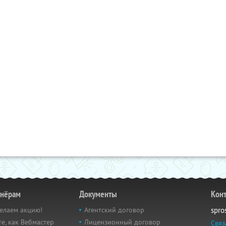
тнёрам
Документы
Кон
елаем акцию!
Агентский договор
spro
е, как Вебмастер
Лицензионный договор
Связ