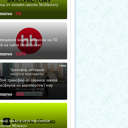
сы от онлайн-школы Skillfactory
сплатно
-5%
змещение вашей вакансии на 30
й на сайте HeadHunter
сплатно
-100%
ой трансфер от сервиса заказа
нсферов из аэропортов i'way
сплатно
-10%
вый заказ в сети магазинов
олотое Яблоко»