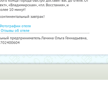
бого конца города быстро доставят вас до отеля. От
кт», «Владимирская», «пл. Восстания», и
олее 10 минут!
континентальный завтрак!
Фотографии отеля
Отзывы об отеле
льный предприниматель Лачина Ольга Геннадьевна,
4702400604