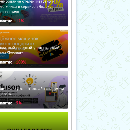
нирование отелей, квартир и
го жилья в сервисе «Яндекс
тешествия»
сплатно
-12%
сплатный вводный урок от онлайн-
олы Skysmart
сплатно
-100%
зличные курсы от онлайн-академии
дюсон»
сплатно
-5%