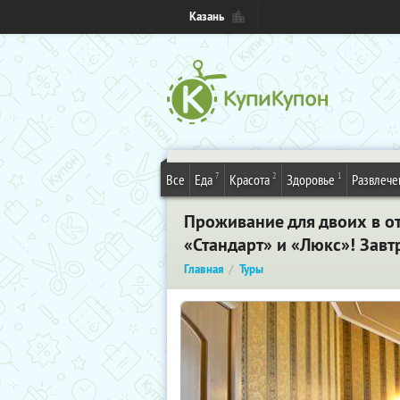
Казань
7
2
1
Все
Еда
Красота
Здоровье
Развлече
Проживание для двоих в от
«Стандарт» и «Люкс»! Завтр
Главная
Туры