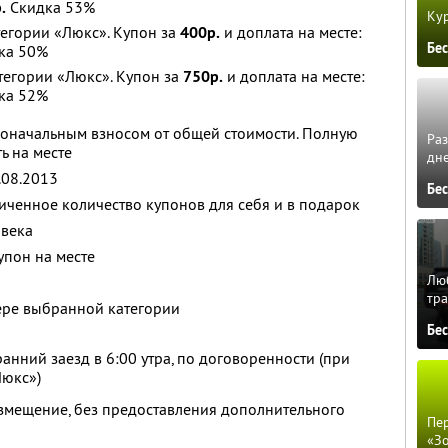
.
Скидка 53%
Кур
тегории «Люкс». Купон за
400р.
и доплата на месте:
Бе
ка 50%
атегории «Люкс». Купон за
750р.
и доплата на месте:
ка 52%
воначальным взносом от общей стоимости. Полную
Ра
ь на месте
дне
.08.2013
Бе
ченное количество купонов для себя и в подарок
овека
упон на месте
Люб
тра
ере выбранной категории
Бе
ранний заезд в 6:00 утра, по договоренности (при
Люкс»)
азмещение, без предоставления дополнительного
Пер
«З