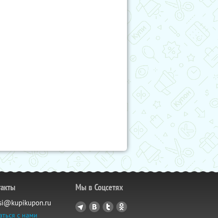
такты
Мы в Соцсетях
si@kupikupon.ru
аться с нами