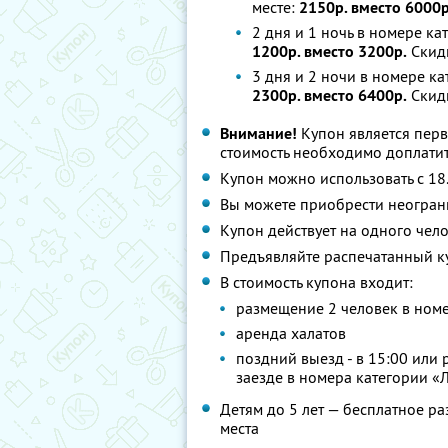
месте:
2150р. вместо 6000р
2 дня и 1 ночь в номере ка
1200р. вместо 3200р.
Скид
3 дня и 2 ночи в номере к
2300р. вместо 6400р.
Скид
Внимание!
Купон является пер
стоимость необходимо доплатит
Купон можно использовать с 18
Вы можете приобрести неограни
Купон действует на одного чел
Предъявляйте распечатанный к
В стоимость купона входит:
размещение 2 человек в ном
аренда халатов
поздний выезд - в 15:00 или 
заезде в номера категории «
Детям до 5 лет — бесплатное р
места