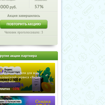
Экономия:
2000
57%
руб.
Акция завершилась
ПОВТОРИТЬ АКЦИЮ
Человек проголосовало: 3
ругие акции партнера
нирование отеля для всех
ьзователей сервиса «Яндекс
тешествия»
сплатно
-10%