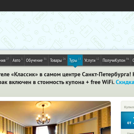
27
1
31
26
13
12
86
ния
Авто
Обучение
Товары
Туры
Услуги
ПолучиКупон
еле «Классик» в самом центре Санкт-Петербурга!
ак включен в стоимость купона + free WiFi.
Скидк
Купил
от
Цена