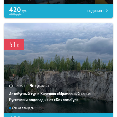
420
ПОДРОБНЕЕ
руб.
4230
руб.
-51
%
19:17:21
Купили:
24
Автобусный тур в Карелию «Мраморный каньон
Рускеала и водопады» от «ХохломаТур»
Сенная площадь