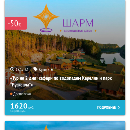
-50
%
19:17:21
Купили:
6
«Тур на 2 дня: сафари по водопадам Карелии и парк
“Рускеала"»
Достоевская
1620
ПОДРОБНЕЕ
руб.
12900
руб.