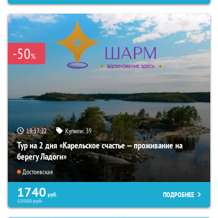
-50
%
19:17:21
Купили:
39
Тур на 2 дня «Карельское счастье — проживание на
берегу Ладоги»
Достоевская
1740
ПОДРОБНЕЕ
руб.
13900
руб.