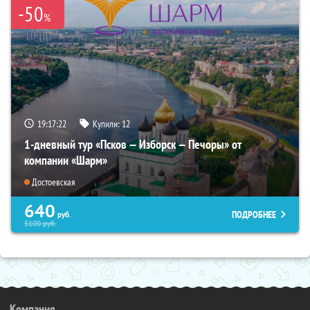
-50
%
19:17:21
Купили:
12
1-дневный тур «Псков — Изборск — Печоры» от
компании «Шарм»
Достоевская
640
ПОДРОБНЕЕ
руб.
5100
руб.
Компания