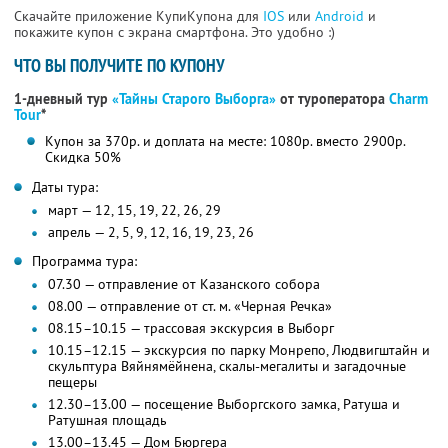
Скачайте приложение КупиКупона для
IOS
или
Android
и
покажите купон с экрана смартфона. Это удобно :)
ЧТО ВЫ ПОЛУЧИТЕ ПО КУПОНУ
1-дневный тур
«Тайны Старого Выборга»
от туроператора
Charm
Tour
*
Купон за 370р. и доплата на месте: 1080р. вместо 2900р.
Скидка 50%
Даты тура:
март — 12, 15, 19, 22, 26, 29
апрель — 2, 5, 9, 12, 16, 19, 23, 26
Программа тура:
07.30 — отправление от Казанского собора
08.00 — отправление от ст. м. «Черная Речка»
08.15–10.15 — трассовая экскурсия в Выборг
10.15–12.15 — экскурсия по парку Монрепо, Людвигштайн и
скульптура Вяйнямёйнена, скалы-мегалиты и загадочные
пещеры
12.30–13.00 — посещение Выборгского замка, Ратуша и
Ратушная площадь
13.00–13.45 — Дом Бюргера