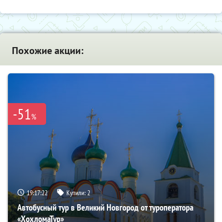
Похожие акции:
-51
%
19:17:21
Купили:
2
Автобусный тур в Великий Новгород от туроператора
«ХохломаТур»