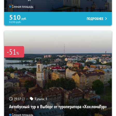
Сенная площадь
510
ПОДРОБНЕЕ
руб.
5190
руб.
-51
%
19:17:21
Купили:
9
Автобусный тур в Выборг от туроператора «ХохломаТур»
Сенная площадь