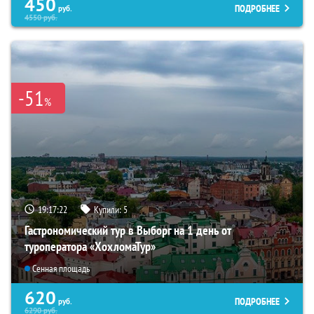
450
ПОДРОБНЕЕ
руб.
4550
руб.
-51
%
19:17:21
Купили:
5
Гастрономический тур в Выборг на 1 день от
туроператора «ХохломаТур»
Сенная площадь
620
ПОДРОБНЕЕ
руб.
6290
руб.