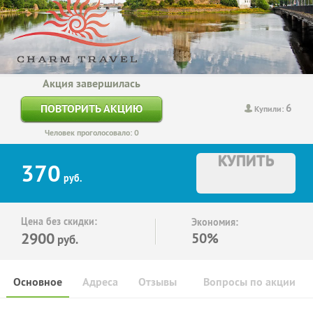
Акция завершилась
6
ПОВТОРИТЬ АКЦИЮ
Купили:
Человек проголосовало: 0
КУПИТЬ
370
руб.
Цена без скидки:
Экономия:
2900
50%
руб.
Основное
Адреса
Отзывы
Вопросы по акции