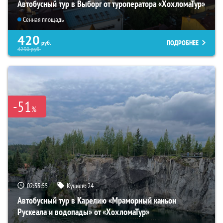
Автобусный тур в Выборг от туроператора «ХохломаТур»
Сенная площадь
420
ПОДРОБНЕЕ
руб.
4230
руб.
-51
%
02:55:53
Купили:
24
Автобусный тур в Карелию «Мраморный каньон
Рускеала и водопады» от «ХохломаТур»