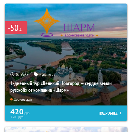
-50
%
02:55:53
Купили:
22
1-дневный тур «Великий Новгород — сердце земли
русской» от компании «Шарм»
Достоевская
420
ПОДРОБНЕЕ
руб.
3300
руб.