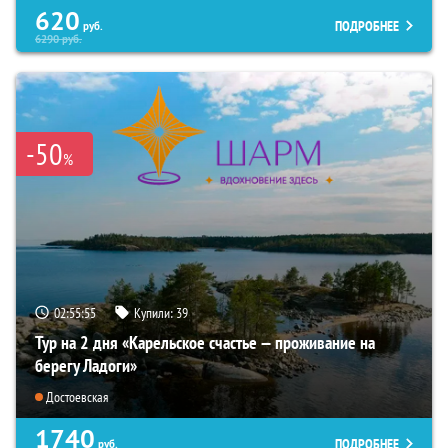
620
ПОДРОБНЕЕ
руб.
6290
руб.
-50
%
02:55:53
Купили:
39
Тур на 2 дня «Карельское счастье — проживание на
берегу Ладоги»
Достоевская
1740
ПОДРОБНЕЕ
руб.