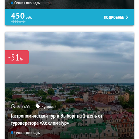
Сенная площадь
450
ПОДРОБНЕЕ
руб.
4550
руб.
-51
%
02:55:53
Купили:
5
Гастрономический тур в Выборг на 1 день от
туроператора «ХохломаТур»
Сенная площадь