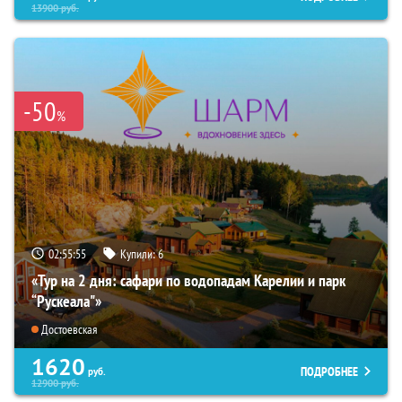
13900
руб.
-50
%
02:55:53
Купили:
6
«Тур на 2 дня: сафари по водопадам Карелии и парк
“Рускеала"»
Достоевская
1620
ПОДРОБНЕЕ
руб.
12900
руб.