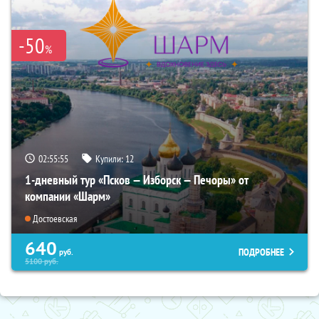
-50
%
02:55:53
Купили:
12
1-дневный тур «Псков — Изборск — Печоры» от
компании «Шарм»
Достоевская
640
ПОДРОБНЕЕ
руб.
5100
руб.