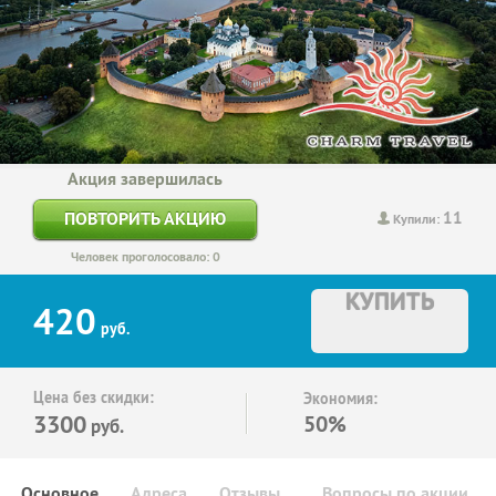
Акция завершилась
11
ПОВТОРИТЬ АКЦИЮ
Купили:
Человек проголосовало: 0
КУПИТЬ
420
руб.
Цена без скидки:
Экономия:
3300
50%
руб.
Основное
Адреса
Отзывы
Вопросы по акции