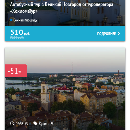
Автобусный тур в Великий Новгород от туроператора
«ХохломаТур»
Сенная площадь
510
ПОДРОБНЕЕ
руб.
5190
руб.
-51
%
02:55:53
Купили:
9