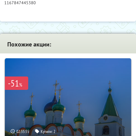
1167847445380
Похожие акции:
-51
%
02:55:53
Купили:
2