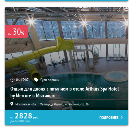
30
%
до
06:45:06
Купи первым!
Отдых для двоих с питанием в отеле Arthurs Spa Hotel
by Mercure в Мытищах
Московская обл., г. Мытищи, д. Ларево, ул. Хвойная, стр. 26
2828
ПОДРОБНЕЕ
от
руб.
до
65700
руб.