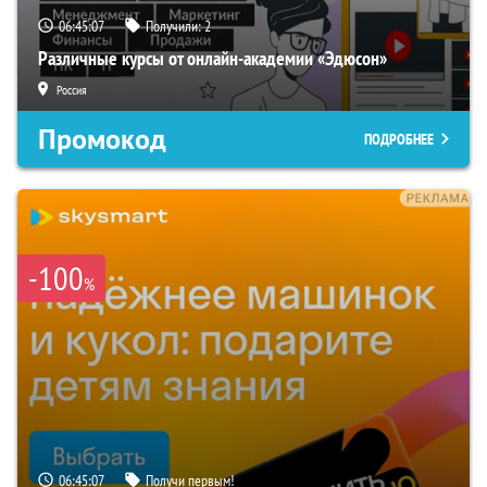
06:45:06
Получили:
2
Различные курсы от онлайн-академии «Эдюсон»
Россия
Промокод
ПОДРОБНЕЕ
-100
%
06:45:06
Получи первым!