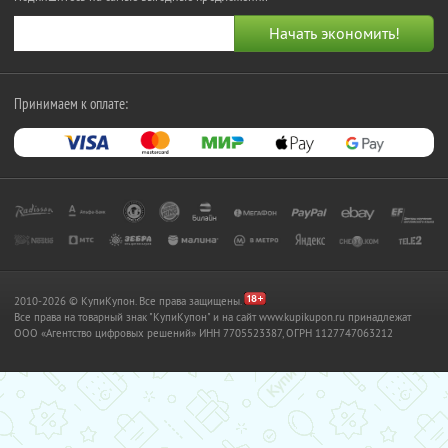
Принимаем к оплате:
2010-2026 © КупиКупон. Все права защищены.
Все права на товарный знак "КупиКупон" и на сайт www.kupikupon.ru принадлежат
OOO «Агентство цифровых решений» ИНН 7705523387, ОГРН 1127747063212