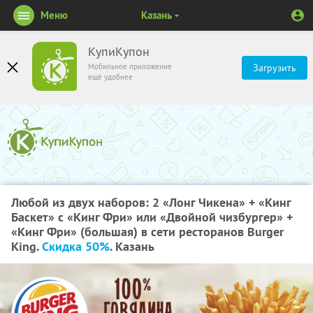
Меню
Казань
КупиКупон
Мобильное приложение
Загрузить
ещё удобнее
Любой из двух наборов: 2 «Лонг Чикена» + «Кинг
Баскет» с «Кинг Фри» или «Двойной чизбургер» +
«Кинг Фри» (большая) в сети ресторанов Burger
King.
Скидка 50%
. Казань