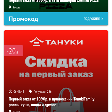
Первый заказ от 2999р. в сети пиццерий Zotman Pizza
Россия
Промокод
ПОДРОБНЕЕ
-20
%
06:49:47
Получили:
256
Первый заказ от 1090р. в приложении TanukiFamily:
роллы, суши, пицца и другое
Россия