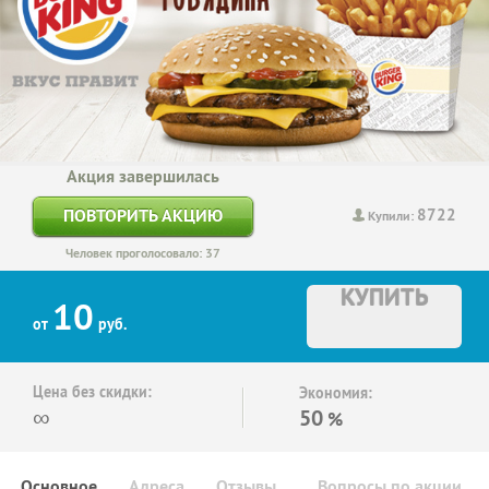
Акция завершилась
8722
ПОВТОРИТЬ АКЦИЮ
Купили:
Человек проголосовало: 37
КУПИТЬ
10
от
руб.
Цена без скидки:
Экономия:
∞
50
%
Основное
Адреса
Отзывы
Вопросы по акции