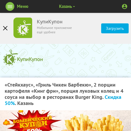
Меню
Казань
КупиКупон
Мобильное приложение
Загрузить
ещё удобнее
«Стейкхаус»,​ ​«Гриль​ ​Чикен​ ​Барбекю»,​ ​2​ ​порции​ ​
картофеля​ ​«Кинг​ ​фри»,​ ​порция​ ​луковых колец​ ​и​ ​4​ ​
соуса​ ​на​ ​выбор​ ​в​ ​ресторанах​ ​Burger​ ​King.​ ​
Скидка​ ​
50%
. Казань