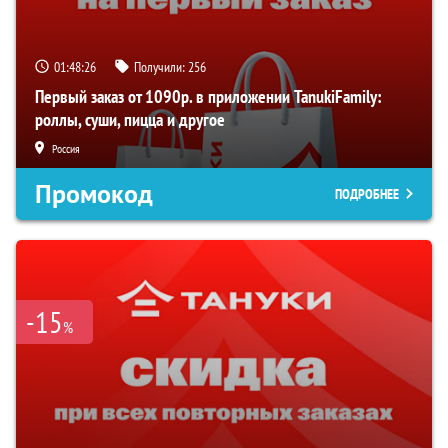
01:48:26
Получили:
256
Первый заказ от 1090р. в приложении TanukiFamily:
роллы, суши, пицца и другое
Россия
Промокод
ПОДРОБНЕЕ
-15
%