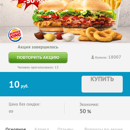
Акция завершилась
18007
ПОВТОРИТЬ АКЦИЮ
Купили:
Человек проголосовало: 13
КУПИТЬ
10
руб.
Цена без скидки:
Экономия:
∞
50
%
Основное
Адреса
Отзывы
Вопросы по акции