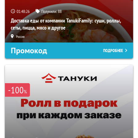
01:48:26
Получили:
88
Доставка еды от компании TanukiFamily: суши, роллы,
сеты, пицца, мясо и другое
Россия
Промокод
ПОДРОБНЕЕ
-100
%