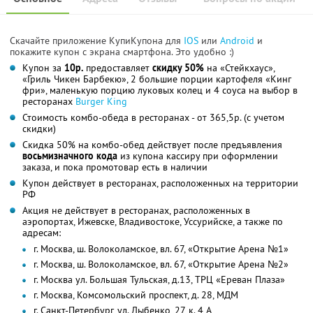
Скачайте приложение КупиКупона для
IOS
или
Android
и
покажите купон с экрана смартфона. Это удобно :)
Купон за
10р.
предоставляет
скидку 50%
на «Стейкхаус»,
«Гриль Чикен Барбекю», 2 большие порции картофеля «Кинг
фри», маленькую порцию луковых колец и 4 соуса на выбор в
ресторанах
Burger King
Стоимость комбо-обеда в ресторанах - от 365,5р. (с учетом
скидки)
Скидка 50% на комбо-обед действует после предъявления
восьмизначного
кода
из купона кассиру при оформлении
заказа, и пока промотовар есть в наличии
Купон действует в ресторанах, расположенных на территории
РФ
Акция не действует в ресторанах, расположенных в
аэропортах, Ижевске, Владивостоке, Уссурийске, а также по
адресам:
г. Москва, ш. Волоколамское, вл. 67, «Открытие Арена №1»
г. Москва, ш. Волоколамское, вл. 67, «Открытие Арена №2»
г. Москва ул. Большая Тульская, д.13, ТРЦ «Ереван Плаза»
г. Москва, Комсомольский проспект, д. 28, МДМ
г. Санкт-Петербург, ул. Дыбенко, 27, к. 4 А