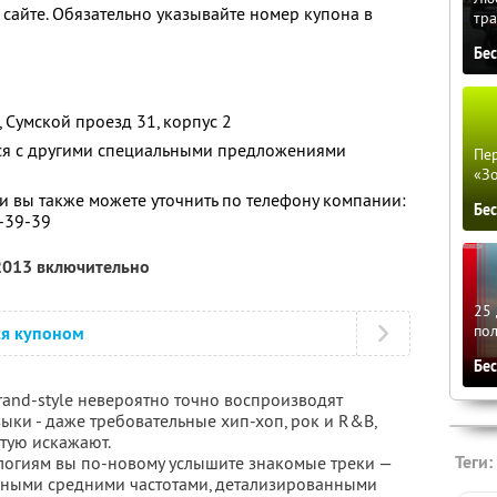
сайте. Обязательно указывайте номер купона в
тра
Бе
 Сумской проезд 31, корпус 2
тся с другими специальными предложениями
Пер
«З
 вы также можете уточнить по телефону компании:
Бе
2-39-39
 2013 включительно
25 
по
ся купоном
Бе
rand-style невероятно точно воспроизводят
ыки - даже требовательные хип-хоп, рок и R&B,
тую искажают.
Теги:
логиям вы по-новому услышите знакомые треки —
нными средними частотами, детализированными