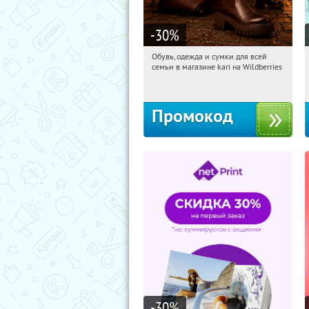
-30
%
Обувь, одежда и сумки для всей
09:18:02
Получили:
31
семьи в магазине kari на Wildberries
Россия
Промокод
-30
%