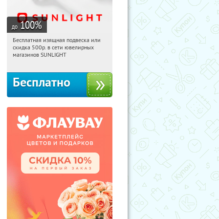
100
%
до
Бесплатная изящная подвеска или
09:18:02
Получили:
73
скидка 500р. в сети ювелирных
Россия
магазинов SUNLIGHT
Бесплатно