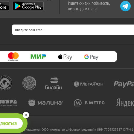
Ищите скидки поблизости,
не выходя из чата:
писаться
 www.kupikupon.ru принадлежат OOO «Агентство цифровых решений» ИНН 7705523387, ОГРН