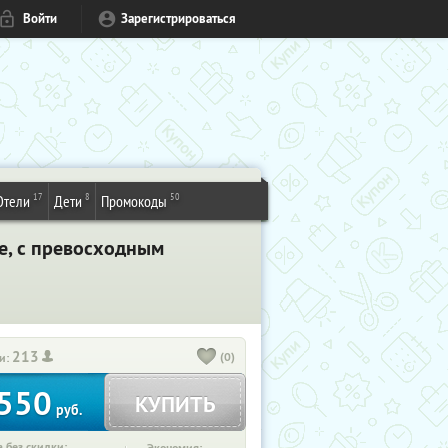
Войти
Зарегистрироваться
17
8
50
Отели
Дети
Промокоды
ые, с превосходным
213
(0)
и:
550
КУПИТЬ
руб.
 без скидки: