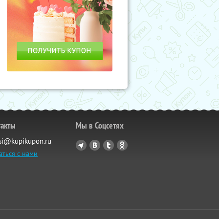
такты
Мы в Соцсетях
si@kupikupon.ru
аться с нами