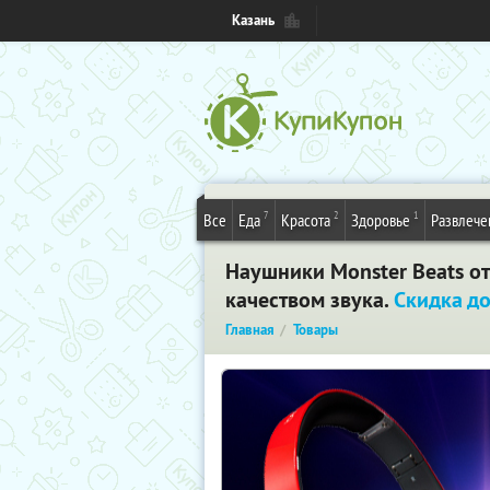
Казань
7
2
1
Все
Еда
Красота
Здоровье
Развлече
Наушники Monster Beats от
качеством звука.
Скидка д
Главная
Товары