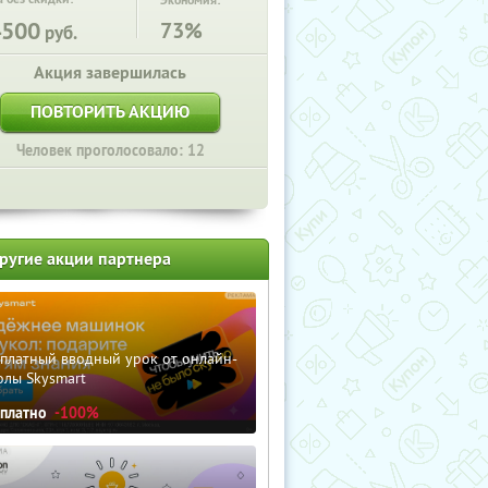
Экономия:
4500
73%
руб.
Акция завершилась
ПОВТОРИТЬ АКЦИЮ
Человек проголосовало: 12
ругие акции партнера
сплатный вводный урок от онлайн-
олы Skysmart
сплатно
-100%