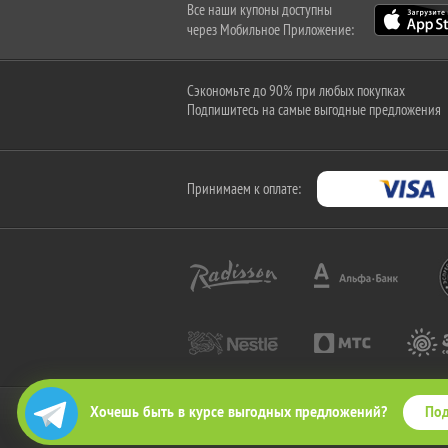
Все наши купоны доступны
через Мобильное Приложение:
Сэкономьте до 90% при любых покупках
Подпишитесь на самые выгодные предложения
Принимаем к оплате:
Под
Хочешь быть в курсе выгодных предложений?
2010-2026 © КупиКупон. Все права защищены.
Все права на товарный знак "КупиКупон" и на сайт