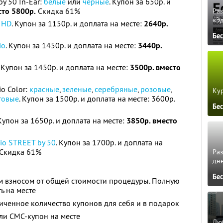
y 50 In-Ear:
белые
или
черные
. Купон за 650р. и
сто 5800р.
Скидка 61%
Ра
«Э
o HD
. Купон за 1150р. и доплата на месте:
2640р.
Бе
io
. Купон за 1450р. и доплата на месте:
3440р.
. Купон за 1450р. и доплата на месте:
3500р. вместо
o Color:
красные
,
зеленые
,
серебряные
,
розовые
,
Кур
товые
. Купон за 1500р. и доплата на месте: 3600р.
Бе
 Купон за 1650р. и доплата на месте:
3850р. вместо
io STREET by 50
. Купон за 1700р. и доплата на
 Скидка 61%
Ра
дне
Бе
м взносом от общей стоимости процедуры. Полную
ь на месте
ченное количество купонов для себя и в подарок
ли СМС-купон на месте
Люб