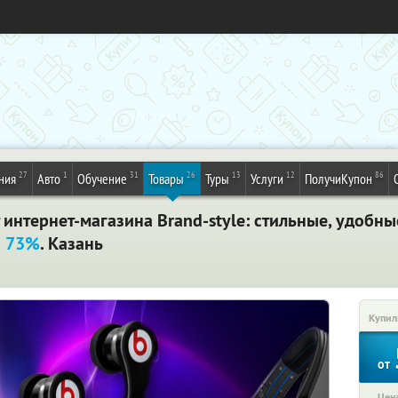
27
1
31
26
13
12
86
ния
Авто
Обучение
Товары
Туры
Услуги
ПолучиКупон
 интернет-магазина Brand-style: стильные, удобн
о 73%
. Казань
Купил
от
Цена