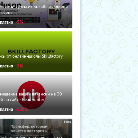
зличные курсы от онлайн-академии
дюсон»
сплатно
-5%
сы от онлайн-школы Skillfactory
сплатно
-5%
змещение вашей вакансии на 30
й на сайте HeadHunter
сплатно
-100%
ой трансфер от сервиса заказа