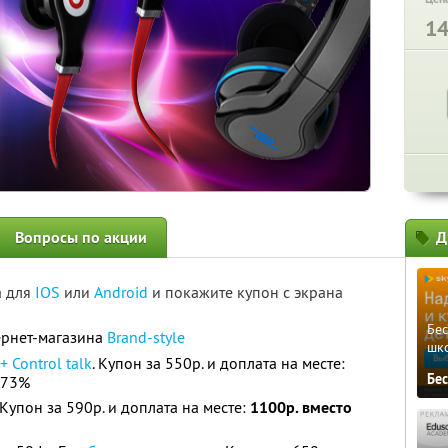
1
Вопросы по акции
Д
а для
IOS
или
Android
и покажите купон с экрана
Бе
ернет-магазина
Brand-style
шк
+ Control talk
. Купон за 550р. и доплата на месте:
Бе
 73%
. Купон за 590р. и доплата на месте:
1100р. вместо