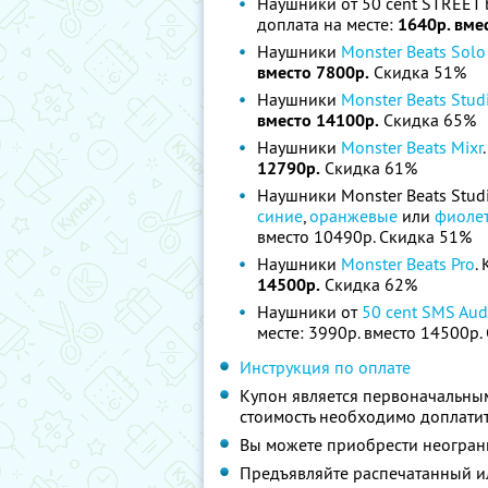
Наушники от 50 cent STREET b
доплата на месте:
1640р. вме
Наушники
Monster Beats Sol
вместо 7800р.
Скидка 51%
Наушники
Monster Beats Stud
вместо 14100р.
Скидка 65%
Наушники
Monster Beats Mixr
12790р.
Скидка 61%
Наушники Monster Beats Studi
синие
,
оранжевые
или
фиоле
вместо 10490р. Скидка 51%
Наушники
Monster Beats Pro
.
14500р.
Скидка 62%
Наушники от
50 cent SMS Aud
месте: 3990р. вместо 14500р.
Инструкция по оплате
Купон является первоначальны
стоимость необходимо доплатит
Вы можете приобрести неограни
Предъявляйте распечатанный и