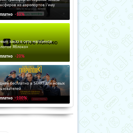
нсферов из аэропортов i'way
сплатно
-10%
вый заказ в сети магазинов
олотое Яблоко»
сплатно
-20%
дней бесплатно в START для новых
льзователей
сплатно
-100%