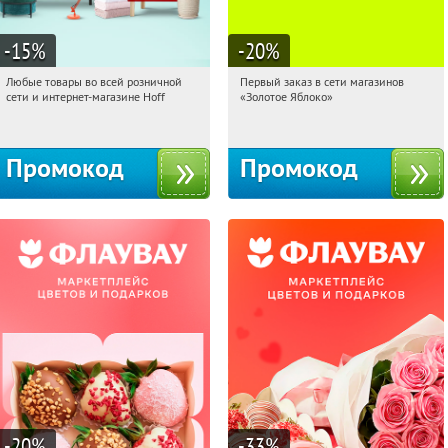
-15
%
-20
%
Любые товары во всей розничной
Первый заказ в сети магазинов
09:18:02
Получили:
83
09:18:02
Получи первым!
сети и интернет-магазине Hoff
«Золотое Яблоко»
Москва, 1-й Волоколамский проезд,
Россия
10с1
Промокод
Промокод
-20
%
-33
%