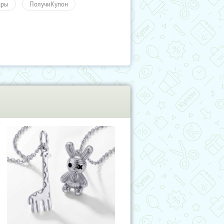
ары
ПолучиКупон