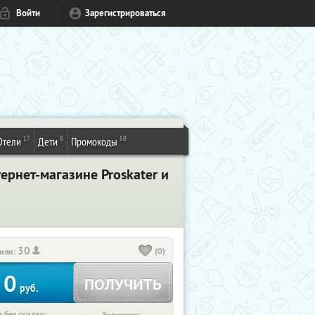
Войти
Зарегистрироваться
17
8
50
Отели
Дети
Промокоды
ернет-магазине Proskater и
30
(0)
или:
0
ПОЛУЧИТЬ
руб.
 без скидки: