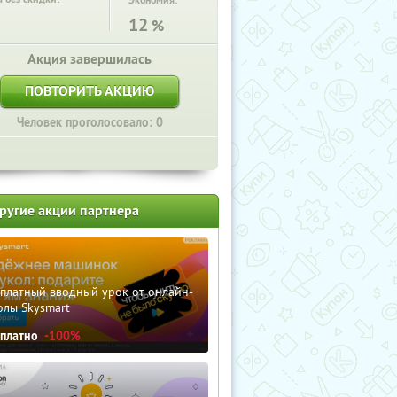
Экономия:
12
%
Акция завершилась
ПОВТОРИТЬ АКЦИЮ
Человек проголосовало: 0
ругие акции партнера
сплатный вводный урок от онлайн-
олы Skysmart
сплатно
-100%