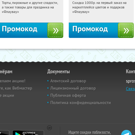
Торты, пирожные и другие сладости,
Скидка 1000р. на первый заказ на
20:05:13
Получили:
6
20:05:13
Получили:
18
а также товары для праздника на
маркетплейсе цветов и подарков
Россия
Россия
«Флаувау»
«Флаувау»
Промокод
Промокод
тнёрам
Документы
Кон
елаем акцию!
Агентский договор
spro
е, как Вебмастер
Лицензионный договор
Связ
е акции
Публичная оферта
Политика конфиденциальности
Ищите скидки поблизости,