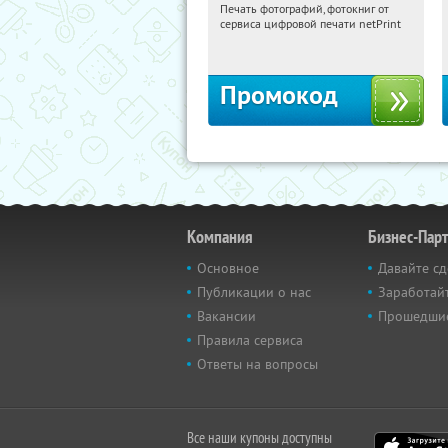
Печать фотографий, фотокниг от
20:05:13
Получили:
4
сервиса цифровой печати netPrint
Россия
Промокод
Компания
Бизнес-Пар
Основное
Давайте сд
Публикации о нас
Заработайт
Вакансии
Прошедши
Правила сервиса
Ответы на вопросы
Все наши купоны доступны