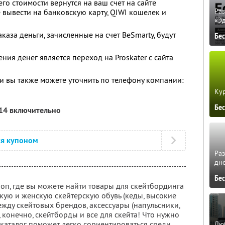
о стоимости вернутся на ваш счет на сайте
Ра
е вывести на банковскую карту, QIWI кошелек и
«Э
каза деньги, зачисленные на счет BeSmarty, будут
Бе
ия денег является переход на Proskater с сайта
 вы также можете уточнить по телефону компании:
Кур
Бе
014 включительно
ся купоном
Ра
дне
Бе
оп, где вы можете найти товары для скейтбординга
скую и женскую скейтерскую обувь (кеды, высокие
ежду скейтовых брендов, аксессуары (напульсники,
, конечно, скейтборды и все для скейта! Что нужно
каталог поможет легко сориентироваться среди
Люб