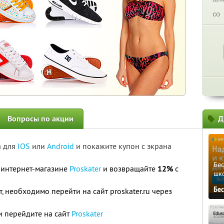
∞
Вопросы по акции
Д
а для
IOS
или
Android
и покажите купон с экрана
Бе
 интернет-магазине
Proskater
и возвращайте
12%
с
шк
Бе
, необходимо перейти на сайт proskater.ru через
и перейдите на сайт
Proskater