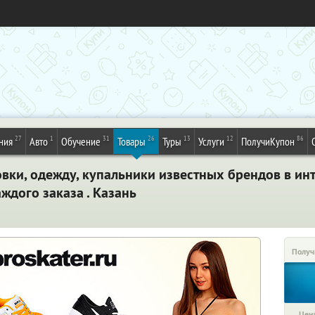
27
1
31
26
13
12
86
ния
Авто
Обучение
Товары
Туры
Услуги
ПолучиКупон
вки, одежду, купальники известных брендов в инт
ждого заказа . Казань
Получ
Цена