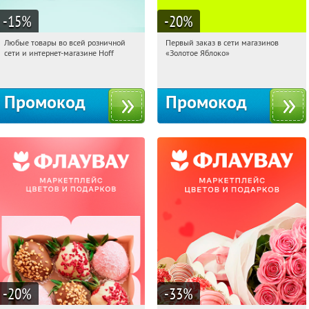
-15
%
-20
%
Любые товары во всей розничной
Первый заказ в сети магазинов
20:05:13
Получили:
83
20:05:13
Получи первым!
сети и интернет-магазине Hoff
«Золотое Яблоко»
Москва, 1-й Волоколамский проезд,
Россия
10с1
Промокод
Промокод
-20
%
-33
%