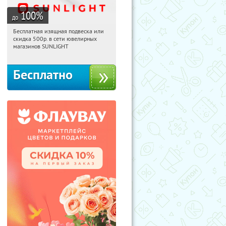
100
%
до
Бесплатная изящная подвеска или
20:05:13
Получили:
73
скидка 500р. в сети ювелирных
Россия
магазинов SUNLIGHT
Бесплатно