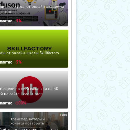
зличные курсы от онлайн-академии
дюсон»
сплатно
-5%
сы от онлайн-школы Skillfactory
сплатно
-5%
змещение вашей вакансии на 30
й на сайте HeadHunter
сплатно
-100%
ой трансфер от сервиса заказа