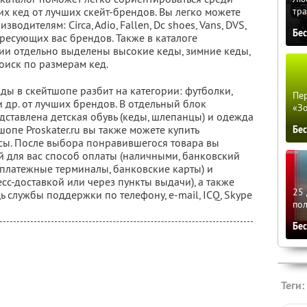
тра
х кед от лучших скейт-брендов. Вы легко можете
одителям: Circa, Adio, Fallen, Dc shoes, Vans, DVS,
Бе
ересующих вас брендов. Также в каталоге
ции отдельно выделены высокие кеды, зимние кеды,
иск по размерам кед.
ды в скейтшопе разбит на категории: футболки,
Пер
и др. от лучших брендов. В отдельный блок
«З
дставлена детская обувь (кеды, шлепанцы) и одежда
шопе Proskater.ru вы также можете купить
Бе
ксы. После выбора понравившегося товара вы
 для вас способ оплаты (наличными, банковский
 платежные терминалы, банковские карты) и
есс-доставкой или через пункты выдачи), а также
25 
 службы поддержки по телефону, e-mail, ICQ, Skype
по
Бе
Теги: