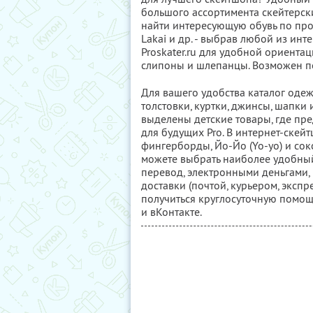
большого ассортимента скейтерски
найти интересующую обувь по произв
Lakai и др. - выбрав любой из инт
Proskater.ru для удобной ориента
слипоны и шлепанцы. Возможен по
Для вашего удобства каталог одеж
толстовки, куртки, джинсы, шапки 
выделены детские товары, где пре
для будущих Pro. В интернет-скейт
фингерборды, Йо-Йо (Yo-yo) и со
можете выбрать наиболее удобный
перевод, электронными деньгами,
доставки (почтой, курьером, экспр
получиться круглосуточную помощь
и вКонтакте.