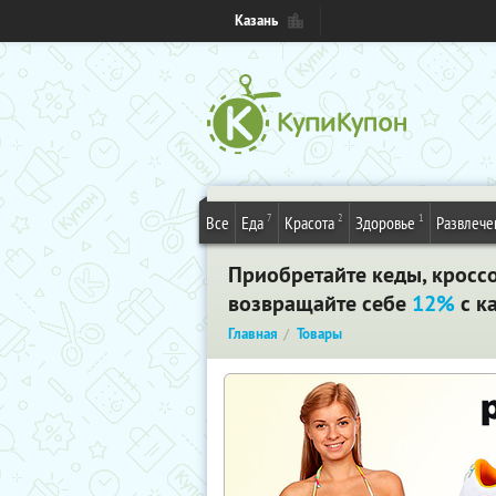
Казань
7
2
1
Все
Еда
Красота
Здоровье
Развлече
Приобретайте кеды, кроссо
возвращайте себе
12%
с ка
Главная
Товары