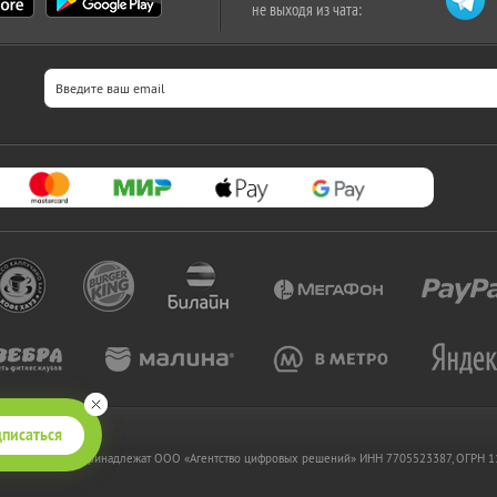
не выходя из чата:
писаться
 www.kupikupon.ru принадлежат OOO «Агентство цифровых решений» ИНН 7705523387, ОГРН