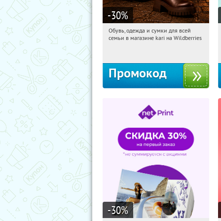
-30
%
Обувь, одежда и сумки для всей
20:05:13
Получили:
30
семьи в магазине kari на Wildberries
Россия
Промокод
-30
%