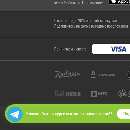
через Мобильное Приложение:
Сэкономьте до 90% при любых покупках
Подпишитесь на самые выгодные предложения
Принимаем к оплате:
Под
Хочешь быть в курсе выгодных предложений?
2010-2026 © КупиКупон. Все права защищены.
Все права на товарный знак "КупиКупон" и на сайт