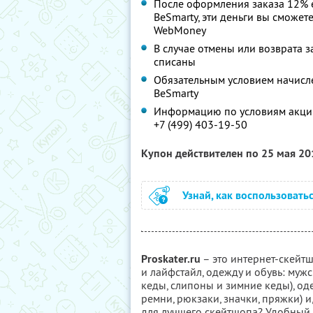
После оформления заказа 12% ег
BeSmarty, эти деньги вы сможет
WebMoney
В случае отмены или возврата за
списаны
Обязательным условием начислен
BeSmarty
Информацию по условиям акции
+7 (499) 403-19-50
Купон действителен по 25 мая 2
Узнай, как воспользовать
Proskater.ru
– это интернет-скейтш
и лайфстайл, одежду и обувь: муж
кеды, слипоны и зимние кеды), од
ремни, рюкзаки, значки, пряжки) и
для лучшего скейтшопа? Удобный 