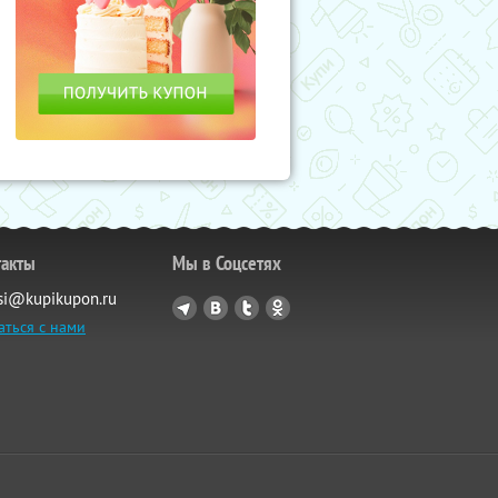
такты
Мы в Соцсетях
si@kupikupon.ru
аться с нами