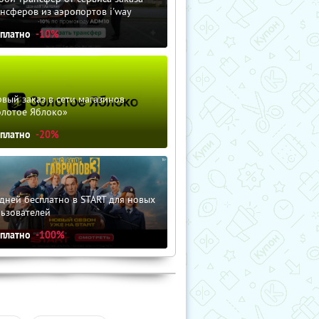
нсферов из аэропортов i'way
сплатно
-10%
вый заказ в сети магазинов
олотое Яблоко»
сплатно
-20%
дней бесплатно в START для новых
льзователей
сплатно
-100%