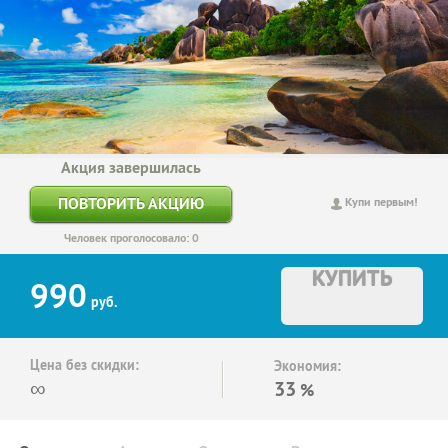
Акция завершилась
ПОВТОРИТЬ АКЦИЮ
Купи первым!
Человек проголосовало: 0
КУПИТЬ
990
руб.
Цена без скидки:
Экономия:
∞
33
%