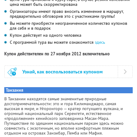
цена может быть скорректирована
Организаторы имеют право вносить изменение в маршрут,
предварительно обговорив это с участниками группы!
Вы можете приобрести неограниченное количество купонов
для себя и в подарок
Купон действует на одного человека
С программой тура вы можете ознакомится
здесь
Купон действителен по 27 ноября 2012 включительно
Узнай, как воспользоваться купоном
Танзания
В Танзании находятся самые знаменитые природные
достопримечательности: это и гора Килиманджаро, самая
высокая в мире, и Нгоронгоро — кратер потухшего вулкана, и
огромный национальный парк Серенгети, естественное
«продолжение» кенийского заповедника Масаи-Мара.
Путешествие по здешним национальным паркам здесь можно
совместить с экзотичным, но вполне комфортным пляжным
отдыхом на островах Занзибар, Пемба или Мафия.