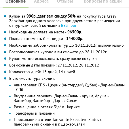
Основное
Адреса
Отзывы
Вопросы по акции
Купон за
990р. дает вам скидку 30%
на покупку тура Crazy
Zanzibar для одного человека при двухместном размещении
от туристической компании
BBS Tour
Необходима доплата на месте -
96500р.
Полная стоимость без скидки -
144000р.
Необходимо забронировать тур до 10.11.2012г. включительно
Воспользоваться купоном вы сможете до 28.11.2012г.
Купон можно использовать сразу после покупки
Возможные даты поездки: 27.11.2012, 28.11.2012
Количество дней: 13 дней, 14 ночей
В стоимость тура входит:
Авиаперелет СПб - Цюрих (Амстердам\ Дубаи) - Дар-эс-Салам
- СПб
Внутренние перелеты Дар-эс-Салам - Аруша, Аруша -
Занзибар, Занзибар - Дар-эс-Салам
Размещение в отелях 3*,4* в Цюрихе
Трансферы в Танзании
Проживание в отеле Tanzanite Executive Suites с
панорамными окнами в г. Дар-эс-Салам