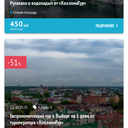
Рускеала и водопады» от «ХохломаТур»
Сенная площадь
450
ПОДРОБНЕЕ
руб.
4550
руб.
-51
%
07:25:32
Купили:
5
Гастрономический тур в Выборг на 1 день от
туроператора «ХохломаТур»