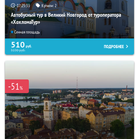
07:25:32
Купили:
2
Автобусный тур в Великий Новгород от туроператора
«ХохломаТур»
Сенная площадь
510
ПОДРОБНЕЕ
руб.
5190
руб.
-51
%