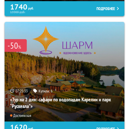
1740
ПОДРОБНЕЕ
руб.
13900
руб.
-50
%
07:25:32
Купили:
6
«Тур на 2 дня: сафари по водопадам Карелии и парк
“Рускеала"»
Достоевская
1620
ПОДРОБНЕЕ
руб.