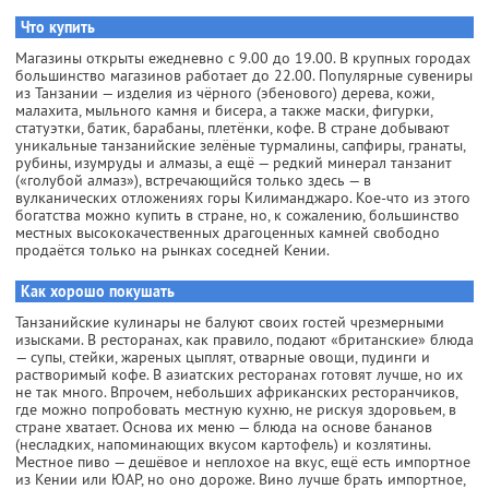
Что купить
Магазины открыты ежедневно с 9.00 до 19.00. В крупных городах
большинство магазинов работает до 22.00. Популярные сувениры
из Танзании — изделия из чёрного (эбенового) дерева, кожи,
малахита, мыльного камня и бисера, а также маски, фигурки,
статуэтки, батик, барабаны, плетёнки, кофе. В стране добывают
уникальные танзанийские зелёные турмалины, сапфиры, гранаты,
рубины, изумруды и алмазы, а ещё — редкий минерал танзанит
(«голубой алмаз»), встречающийся только здесь — в
вулканических отложениях горы Килиманджаро. Кое-что из этого
богатства можно купить в стране, но, к сожалению, большинство
местных высококачественных драгоценных камней свободно
продаётся только на рынках соседней Кении.
Как хорошо покушать
Танзанийские кулинары не балуют своих гостей чрезмерными
изысками. В ресторанах, как правило, подают «британские» блюда
— супы, стейки, жареных цыплят, отварные овощи, пудинги и
растворимый кофе. В азиатских ресторанах готовят лучше, но их
не так много. Впрочем, небольших африканских ресторанчиков,
где можно попробовать местную кухню, не рискуя здоровьем, в
стране хватает. Основа их меню — блюда на основе бананов
(несладких, напоминающих вкусом картофель) и козлятины.
Местное пиво — дешёвое и неплохое на вкус, ещё есть импортное
из Кении или ЮАР, но оно дороже. Вино лучше брать импортное,