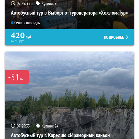
07:25:32
Купили:
9
Автобусный тур в Выборг от туроператора «ХохломаТур»
Сенная площадь
420
ПОДРОБНЕЕ
руб.
4230
руб.
-51
%
07:25:32
Купили:
24
Автобусный тур в Карелию «Мраморный каньон