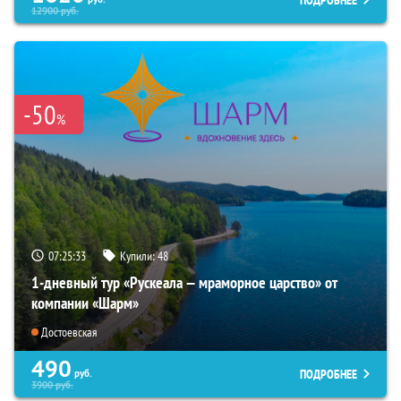
12900
руб.
-50
%
07:25:32
Купили:
48
1-дневный тур «Рускеала — мраморное царство» от
компании «Шарм»
Достоевская
490
ПОДРОБНЕЕ
руб.
3900
руб.