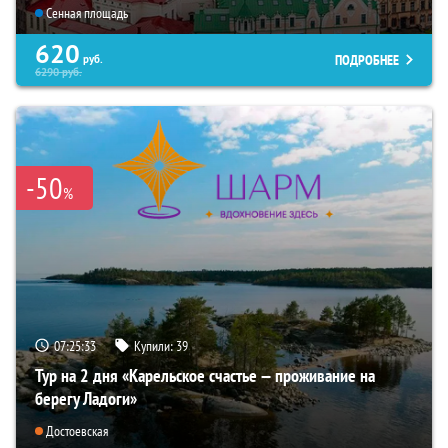
Сенная площадь
620
ПОДРОБНЕЕ
руб.
6290
руб.
-50
%
07:25:32
Купили:
39
Тур на 2 дня «Карельское счастье — проживание на
берегу Ладоги»
Достоевская