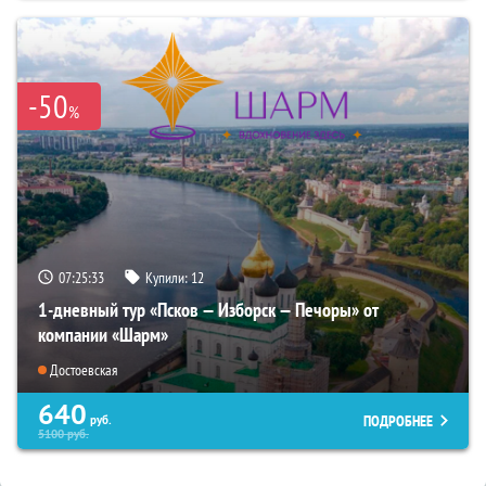
-50
%
07:25:32
Купили:
12
1-дневный тур «Псков — Изборск — Печоры» от
компании «Шарм»
Достоевская
640
ПОДРОБНЕЕ
руб.
5100
руб.