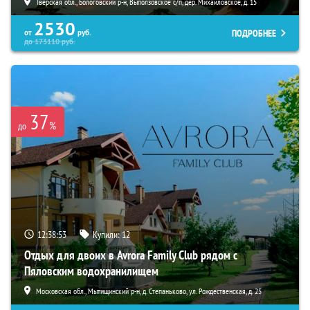
Тверская обл., Бологовский р-н, Выползовское с/п, дер. Михайловское, д. 15
2530
ПОДРОБНЕЕ
от
руб.
до
173110
руб.
37
%
до
12:38:52
Купили:
12
Отдых для двоих в Avrora Family Club рядом с
Пяловским водохранилищем
Московская обл., Мытищинский р-н, д. Степаньково, ул. Рождественская, д. 25