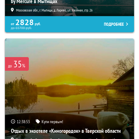
by Mercure в Мытищах
Московская обл., г. Мытищи, д. Ларево, ул. Хвойная, стр. 26
2828
ПОДРОБНЕЕ
от
руб.
до
65700
руб.
35
%
до
12:38:52
Купи первым!
Отдых в экоотеле «Киногородок» в Тверской области