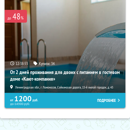
48
%
до
12:38:52
Купили:
34
От 2 дней проживания для двоих с питанием в гостевом
доме «Кают-компания»
Ленинградская обл., г. Ломоносов, Сойкинская дорога, 15-й жилой городок, д. 43
1200
ПОДРОБНЕЕ
от
руб.
до
14900
руб.