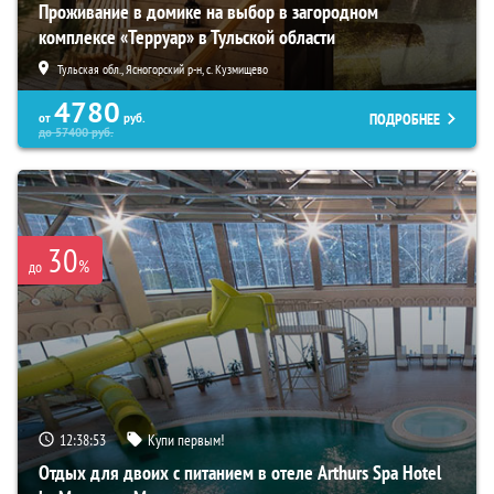
Проживание в домике на выбор в загородном
комплексе «Терруар» в Тульской области
Тульская обл., Ясногорский р-н, с. Кузмищево
4780
ПОДРОБНЕЕ
от
руб.
до
57400
руб.
30
%
до
12:38:52
Купи первым!
Отдых для двоих с питанием в отеле Arthurs Spa Hotel