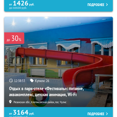
1426
ПОДРОБНЕЕ
от
руб.
до
60600
руб.
30
%
до
12:38:52
Купили:
26
Отдых в парк-отеле «Фестиваль»: питание,
аквакомплекс, детская анимация, Wi-Fi
Рязанская обл., Клепиковский район, пос. Чулис
3164
ПОДРОБНЕЕ
от
руб.