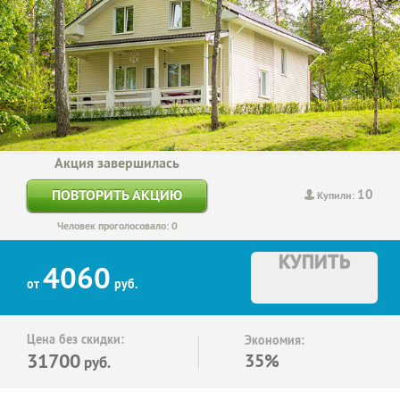
Акция завершилась
10
ПОВТОРИТЬ АКЦИЮ
Купили:
Человек проголосовало: 0
КУПИТЬ
4060
от
руб.
Цена без скидки:
Экономия:
31700
35%
руб.