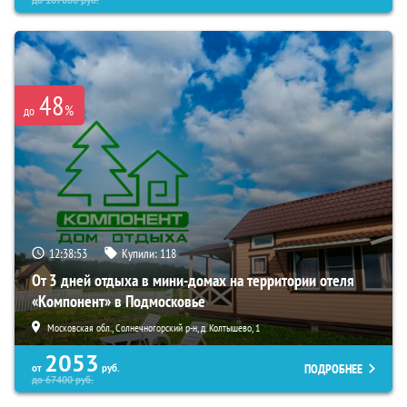
до
107880
руб.
48
%
до
12:38:52
Купили:
118
От 3 дней отдыха в мини-домах на территории отеля
«Компонент» в Подмосковье
Московская обл., Солнечногорский р-н, д. Колтышево, 1
2053
ПОДРОБНЕЕ
от
руб.
до
67400
руб.