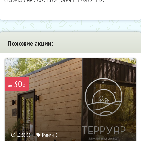
системы»,
ИНН 7802753724
, ОГРН 1117847241522
Похожие акции:
30
%
до
12:38:52
Купили:
8