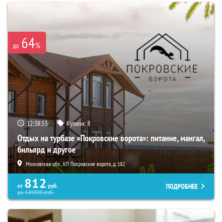
64
%
до
12:38:52
Купили:
8
Отдых на турбазе «Покровские ворота»: питание, мангал,
бильярд и другое
Московская обл., КП Покровские ворота, д. 182
812
ПОДРОБНЕЕ
от
руб.
до
140800
руб.