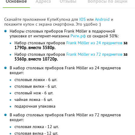
Основное
Адреса
Отзывы
Вопросы по акции
Скачайте приложение КупиКупона для
IOS
или
Android
и
покажите купон с экрана смартфона. Это удобно :)
Наборы столовых приборов Frank Möller в подарочной
упаковке от интернет-магазина
Риги.рф
со скидкой 50%:
Набор столовых приборов
Frank Möller из 24 предметов
за
1790р. вместо 3580р.
Набор столовых приборов
Frank Möller из 72 предметов
за
5360р. вместо 10720р.
В набор столовых приборов Frank Möller из 24 предметов
входит:
столовые ложки - 6 шт.
столовые вилки - 6 шт.
столовый нож - 6 шт.
чайная ложка - 6 шт.
подарочная упаковка
В набор столовых приборов Frank Möller из 72 предметов
входит:
столовая ложка - 12 шт.
столовая вилка - 12 шт.