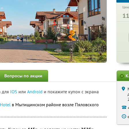
Цена
1
Вопросы по акции
К
а для
IOS
или
Android
и покажите купон с экрана
 Hotel
в Мытищинском районе возле Пяловского