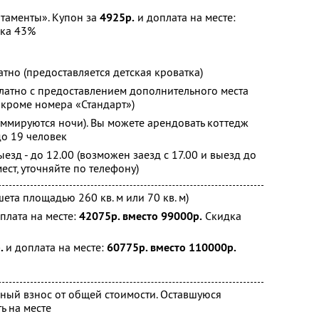
таменты». Купон за
4925р.
и доплата на месте:
ка 43%
тно (предоставляется детская кроватка)
латно с предоставлением дополнительного места
 кроме номера «Стандарт»)
уммируются ночи). Вы можете арендовать коттедж
до 19 человек
выезд - до 12.00 (возможен заезд с 17.00 и выезд до
ст, уточняйте по телефону)
ета площадью 260 кв. м или 70 кв. м)
плата на месте:
42075р. вместо 99000р.
Скидка
.
и доплата на месте:
60775р. вместо 110000р.
ный взнос от общей стоимости. Оставшуюся
ь на месте