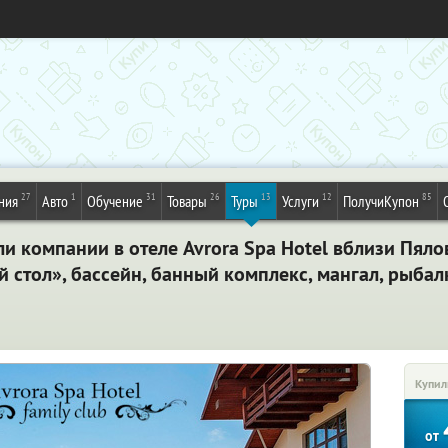
27
1
31
26
13
12
85
ния
Авто
Обучение
Товары
Туры
Услуги
ПолучиКупон
ли компании в отеле Avrora Spa Hotel вблизи Пял
 стол», бассейн, банный комплекс, мангал, рыбал
Купил
от