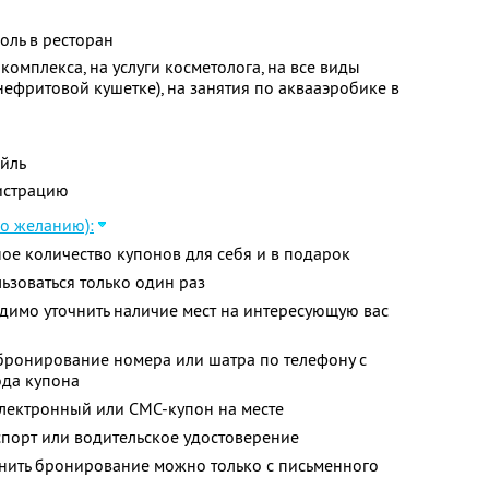
оль в ресторан
-комплекса, на услуги косметолога, на все виды
нефритовой кушетке), на занятия по аквааэробике в
ейль
истрацию
по желанию):
ое количество купонов для себя и в подарок
зоваться только один раз
димо уточнить наличие мест на интересующую вас
ронирование номера или шатра по телефону с
ода купона
электронный или СМС-купон на месте
порт или водительское удостоверение
енить бронирование можно только с письменного