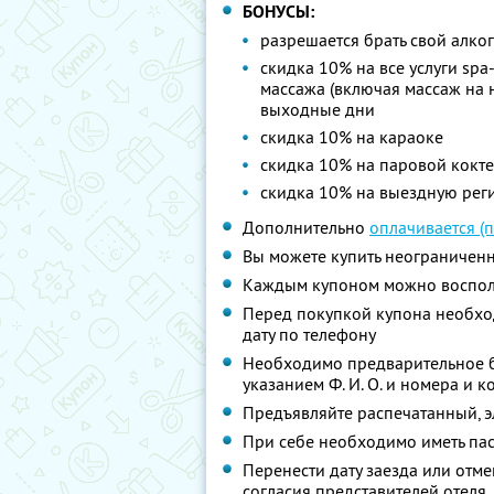
БОНУСЫ:
разрешается брать свой алког
скидка 10% на все услуги spa
массажа (включая массаж на 
выходные дни
скидка 10% на караоке
скидка 10% на паровой кокт
скидка 10% на выездную рег
Дополнительно
оплачивается (
Вы можете купить неограниченн
Каждым купоном можно восполь
Перед покупкой купона необхо
дату по телефону
Необходимо предварительное б
указанием Ф. И. О. и номера и к
Предъявляйте распечатанный, 
При себе необходимо иметь пас
Перенести дату заезда или отм
согласия представителей отеля