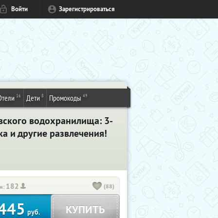
Войти
Зарегистрироваться
16
8
49
Отели
Дети
Промокоды
овского водохранилища: 3-
ка и другие развлечения!
182
(88)
и:
445
КУПИТЬ
руб.