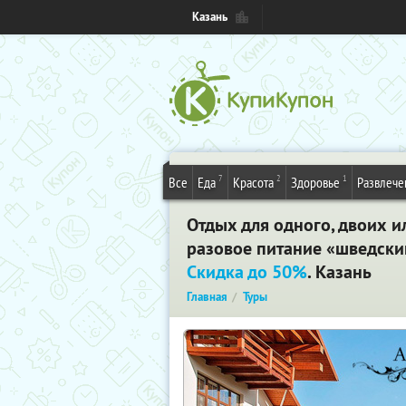
Казань
7
2
1
Все
Еда
Красота
Здоровье
Развлече
Отдых для одного, двоих и
разовое питание «шведский
Скидка до 50%
. Казань
Главная
Туры