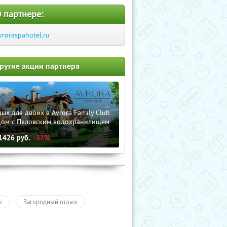
 партнере:
vroraspahotel.ru
ругие акции партнера
ых для двоих в Avrora Family Club
дом с Пяловским водохранилищем
1426
руб.
-37%
ы
Загородный отдых