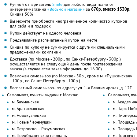
Ручной отпариватель
Smile
для любого вида ткани от
интернет-магазина
«Восьмой магазин»
за
670р. вместо 1330р.
Скидка 50%
Вы можете приобрести неограниченное количество купонов
для себя и в подарок
Купон действует на одного человека
Предъявляйте распечатанный купон на месте
Скидка по купону не суммируется с другими специальными
предложениями компании
Доставка (по Москве - 200р., по Санкт-Петербургу - 300р.)
осуществляется на следующий день после подтверждения
заказа (в случае если заказ оформлен до 16.00)
Возможен самовывоз (по Москве - 50р., кроме м. «Пушкинская»
- 100р., по Санкт-Петербургу - 100р.)
Бесплатный самовывоз.- по адресу: ул. 1-я Владимирская, д. 12Г
Самовывоз, пункты выдачи г. Москва:
Самовывоз, пун
м. Бауманская
м. Академич
м. Братиславская
м. Парк Поб
м. Новокузнецкая
м. Пионерск
м. Новые Черемушки
м. Площадь 
м. Петровско – Разумовская
м. Площадь 
м. Преображенская площадь
м. Проспект