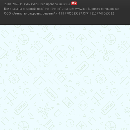
2010-2026 © КупиКупон. Все права защищены.
Все права на товарный знак "КупиКупон" и на сайт www.kupikupon.ru принадлежат
OOO «Агентство цифровых решений» ИНН 7705523387, ОГРН 1127747063212