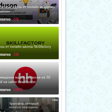
зличные курсы от онлайн-академии
дюсон»
сплатно
-5%
сы от онлайн-школы Skillfactory
сплатно
-5%
змещение вашей вакансии на 30
й на сайте HeadHunter
сплатно
-100%