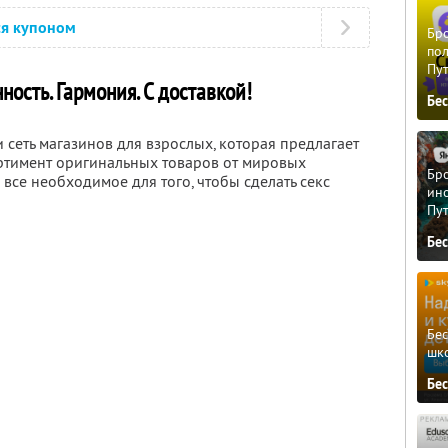
ся купоном
Бро
пол
Пу
нность. Гармония. С доставкой!
Бе
 сеть магазинов для взрослых, которая предлагает
тимент оригинальных товаров от мировых
Бро
 все необходимое для того, чтобы сделать секс
ино
Пу
Бе
Бе
шк
Бе