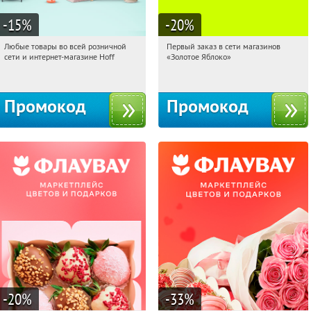
-15
%
-20
%
Любые товары во всей розничной
Первый заказ в сети магазинов
11:26:06
Получили:
83
11:26:06
Получи первым!
сети и интернет-магазине Hoff
«Золотое Яблоко»
Москва, 1-й Волоколамский проезд,
Россия
10с1
Промокод
Промокод
-20
%
-33
%