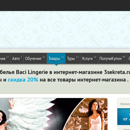
27
1
31
26
13
14
90
ния
Авто
Обучение
Товары
Туры
Услуги
ПолучиКупон
елья Вaci Lingerie в интернет-магазине 3sekreta.r
ы и
скидка 20%
на все товары интернет-магазина .
Купил
от
Цена