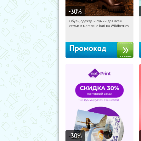
-30
%
Обувь, одежда и сумки для всей
11:26:06
Получили:
32
семьи в магазине kari на Wildberries
Россия
Промокод
-30
%