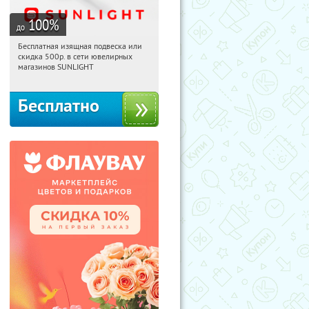
100
%
до
Бесплатная изящная подвеска или
11:26:06
Получили:
74
скидка 500р. в сети ювелирных
Россия
магазинов SUNLIGHT
Бесплатно