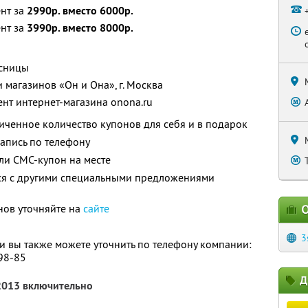
ент за
2990р. вместо 6000р.
ент за
3990р. вместо 8000р.
есницы
 магазинов «Он и Она», г. Москва
ент интернет-магазина onona.ru
ченное количество купонов для себя и в подарок
апись по телефону
ли СМС-купон на месте
тся с другими специальными предложениями
нов уточняйте на
сайте
О
3
 вы также можете уточнить по телефону компании:
-98-85
Д
 2013 включительно