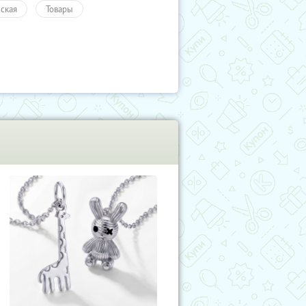
ская
Товары