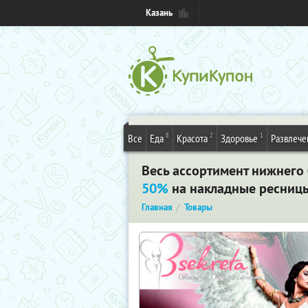
Казань
8
2
1
Все
Еда
Красота
Здоровье
Развлече
Весь ассортимент нижнего б
50%
на накладные ресниц
Главная
Товары