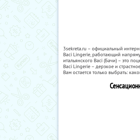
3sekreta.ru – официальный интер
Baci Lingerie, работающий напря
итальянского Baci (Бачи) – это по
Baci Lingerie – дерзкое и страстн
Вам остается только выбрать: како
Сенсационн