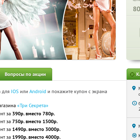
8
Вопросы по акции
К
а для
IOS
или
Android
и покажите купон с экрана
магазина
«Три Секрета»
ент за
390р. вместо 780р.
ент за
750р. вместо 1500р.
ент за
1490р. вместо 3000р.
ент за
1990р. вместо 4000р.