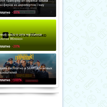
ой трансфер от сервиса заказа
нсферов из аэропортов i'way
сплатно
-10%
вый заказ в сети магазинов
олотое Яблоко»
сплатно
-20%
дней бесплатно в START для новых
льзователей
сплатно
-100%