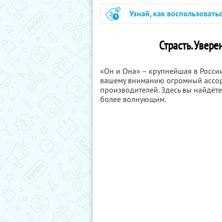
Узнай, как воспользовать
Страсть. Увере
«Он и Она» – крупнейшая в России
вашему вниманию огромный ассор
производителей. Здесь вы найдёте
более волнующим.