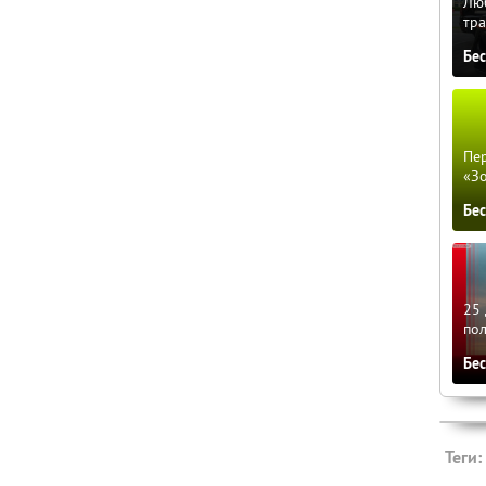
Люб
тра
Бе
Пер
«З
Бе
25 
по
Бе
Теги: