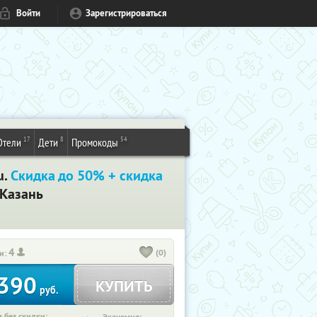
Войти
Зарегистрироваться
17
8
54
Отели
Дети
Промокоды
u.
Скидка до 50% + скидка
 Казань
4
(0)
и:
390
КУПИТЬ
руб.
 без скидки: