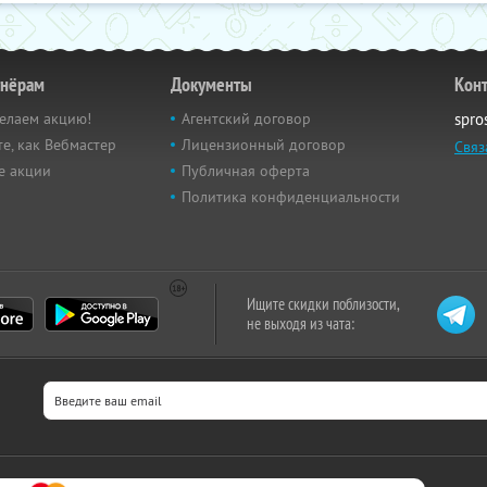
тнёрам
Документы
Кон
елаем акцию!
Агентский договор
spro
е, как Вебмастер
Лицензионный договор
Связ
е акции
Публичная оферта
Политика конфиденциальности
Ищите скидки поблизости,
не выходя из чата: