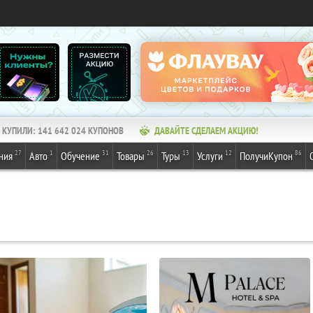
КУПИЛИ:
141 642 025
КУПОНОВ
ДАВАЙТЕ СДЕЛАЕМ АКЦИЮ!
27
1
31
26
13
12
86
ния
Авто
Обучение
Товары
Туры
Услуги
ПолучиКупон