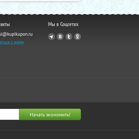
такты
Мы в Соцсетях
si@kupikupon.ru
аться с нами