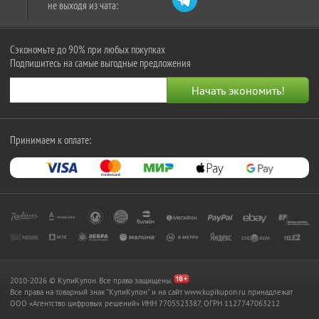
не выходя из чата:
Сэкономьте до 90% при любых покупках
Подпишитесь на самые выгодные предложения
Принимаем к оплате:
2010-2026 © КупиКупон. Все права защищены.
Все права на товарный знак "КупиКупон" и на сайт www.kupikupon.ru принадлежат
OOO «Агентство цифровых решений» ИНН 7705523387, ОГРН 1127747063212