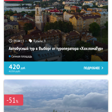
09:44:11
Купили:
9
Автобусный тур в Выборг от туроператора «ХохломаТур»
Сенная площадь
420
ПОДРОБНЕЕ
руб.
4230
руб.
-51
%