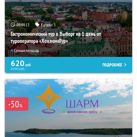
09:44:11
Купили:
5
Гастрономический тур в Выборг на 1 день от
туроператора «ХохломаТур»
Сенная площадь
620
ПОДРОБНЕЕ
руб.
6290
руб.
-50
%