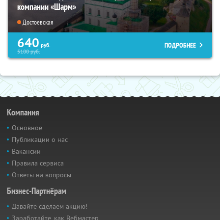
компании «Шарм»
Достоевская
640
ПОДРОБНЕЕ
руб.
5100
руб.
Компания
Основное
Публикации о нас
Вакансии
Правила сервиса
Ответы на вопросы
Бизнес-Партнёрам
Давайте сделаем акцию!
Заработайте, как Вебмастер