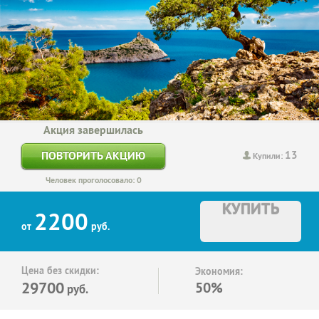
Акция завершилась
13
ПОВТОРИТЬ АКЦИЮ
Купили:
Человек проголосовало: 0
КУПИТЬ
2200
от
руб.
Цена без скидки:
Экономия:
29700
50%
руб.