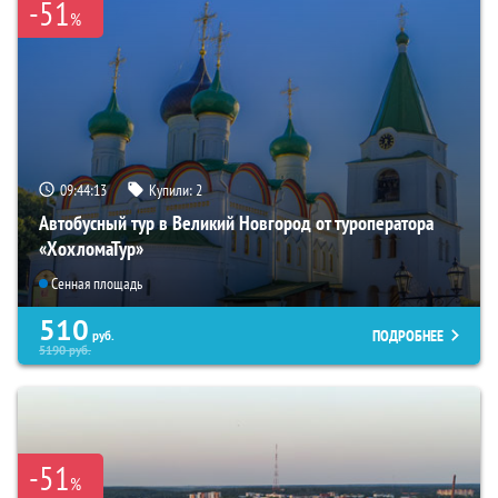
-51
%
09:44:11
Купили:
2
Автобусный тур в Великий Новгород от туроператора
«ХохломаТур»
Сенная площадь
510
ПОДРОБНЕЕ
руб.
5190
руб.
-51
%