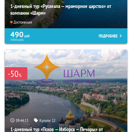
1-дневный тур «Рускеала — мраморное царство» от
компании «Шарм»
Достоевская
490
ПОДРОБНЕЕ
руб.
3900
руб.
-50
%
09:44:11
Купили:
12
1-дневный тур «Псков — Изборск — Печоры» от