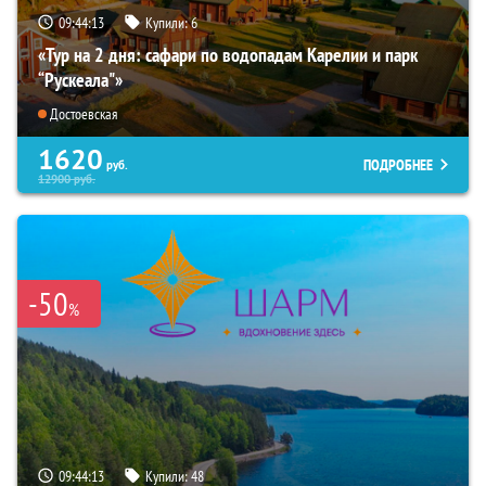
09:44:11
Купили:
6
«Тур на 2 дня: сафари по водопадам Карелии и парк
“Рускеала"»
Достоевская
1620
ПОДРОБНЕЕ
руб.
12900
руб.
-50
%
09:44:11
Купили:
48