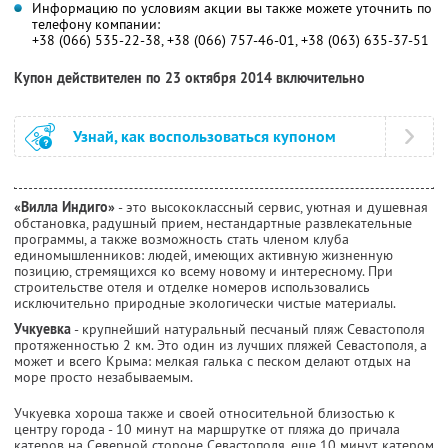
Информацию по условиям акции вы также можете уточнить по
телефону компании:
+38 (066) 535-22-38, +38 (066) 757-46-01, +38 (063) 635-37-51
Купон действителен по 23 октября 2014 включительно
Узнай, как воспользоваться купоном
«Вилла Индиго»
- это высококлассный сервис, уютная и душевная
обстановка, радушный прием, нестандартные развлекательные
программы, а также возможность стать членом клуба
единомышленников: людей, имеющих активную жизненную
позицию, стремящихся ко всему новому и интересному. При
строительстве отеля и отделке номеров использовались
исключительно природные экологически чистые материалы.
Учкуевка
- крупнейший натуральный песчаный пляж Севастополя
протяженностью 2 км. Это один из лучших пляжей Севастополя, а
может и всего Крыма: мелкая галька с песком делают отдых на
море просто незабываемым.
Учкуевка хороша также и своей относительной близостью к
центру города - 10 минут на маршрутке от пляжа до причала
катеров на Северной стороне Севастополя, еще 10 минут катером