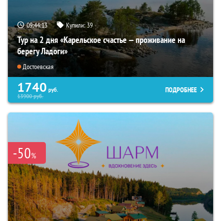
09:44:11
Купили:
39
Тур на 2 дня «Карельское счастье — проживание на
берегу Ладоги»
Достоевская
1740
ПОДРОБНЕЕ
руб.
13900
руб.
-50
%