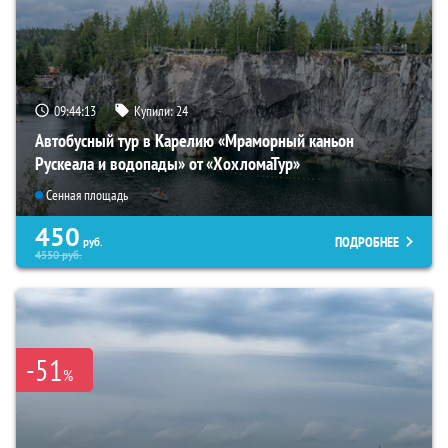
09:44:11
Купили:
24
Автобусный тур в Карелию «Мраморный каньон
Рускеала и водопады» от «ХохломаТур»
Сенная площадь
450
ПОДРОБНЕЕ
руб.
4550
руб.
-51
%