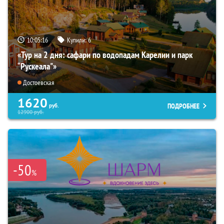
10:05:14
Купили:
6
«Тур на 2 дня: сафари по водопадам Карелии и парк
“Рускеала"»
Достоевская
1620
ПОДРОБНЕЕ
руб.
12900
руб.
-50
%