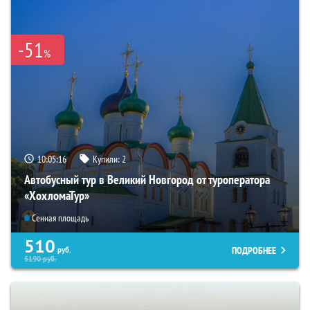
-51
%
10:05:14
Купили:
2
Автобусный тур в Великий Новгород от туроператора
«ХохломаТур»
Сенная площадь
510
ПОДРОБНЕЕ
руб.
5190
руб.