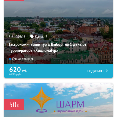
10:05:14
Купили:
5
Гастрономический тур в Выборг на 1 день от
туроператора «ХохломаТур»
Сенная площадь
620
ПОДРОБНЕЕ
руб.
6290
руб.
-50
%