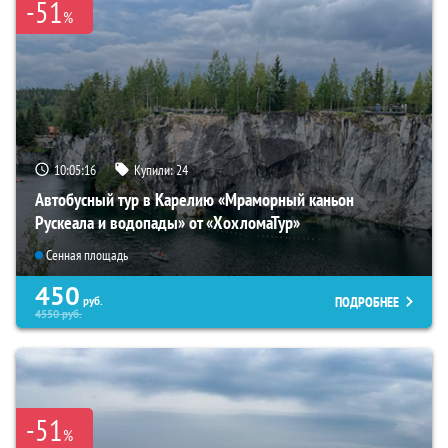
-51
%
10:05:14
Купили:
24
Автобусный тур в Карелию «Мраморный каньон
Рускеала и водопады» от «ХохломаТур»
Сенная площадь
450
ПОДРОБНЕЕ
руб.
4550
руб.
-51
%