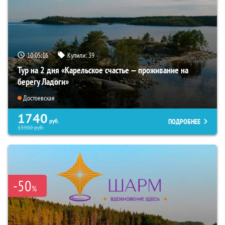
10:05:14
Купили:
39
Тур на 2 дня «Карельское счастье — проживание на
берегу Ладоги»
Достоевская
1740
ПОДРОБНЕЕ
руб.
13900
руб.
-50
%