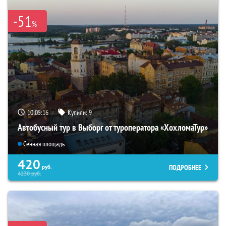
-51
%
10:05:14
Купили:
9
Автобусный тур в Выборг от туроператора «ХохломаТур»
Сенная площадь
420
ПОДРОБНЕЕ
руб.
4230
руб.