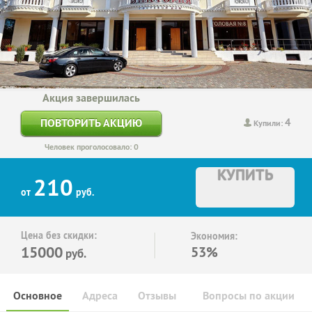
Акция завершилась
4
ПОВТОРИТЬ АКЦИЮ
Купили:
Человек проголосовало: 0
КУПИТЬ
210
от
руб.
Цена без скидки:
Экономия:
15000
53%
руб.
Основное
Адреса
Отзывы
Вопросы по акции