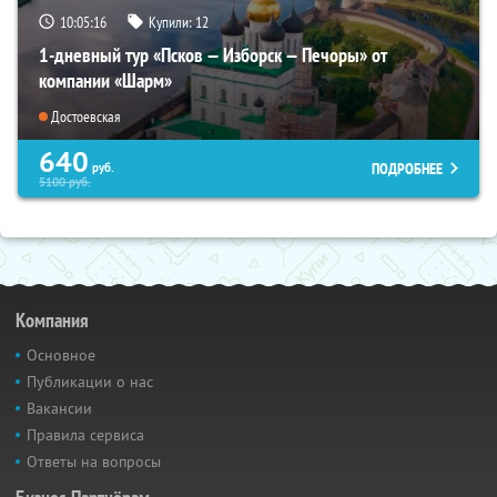
10:05:14
Купили:
12
1-дневный тур «Псков — Изборск — Печоры» от
компании «Шарм»
Достоевская
640
ПОДРОБНЕЕ
руб.
5100
руб.
Компания
Основное
Публикации о нас
Вакансии
Правила сервиса
Ответы на вопросы