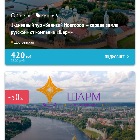
10:05:14
Купили:
22
1-дневный тур «Великий Новгород — сердце земли
русской» от компании «Шарм»
Достоевская
420
ПОДРОБНЕЕ
руб.
3300
руб.
-50
%