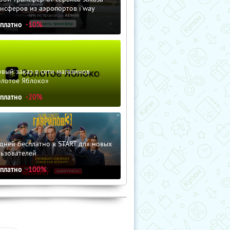
нсферов из аэропортов i'way
сплатно
-10%
вый заказ в сети магазинов
олотое Яблоко»
сплатно
-20%
дней бесплатно в START для новых
льзователей
сплатно
-100%