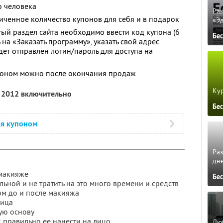
о человека
Ра
ченное количество купонов для себя и в подарок
«Э
тый раздел сайта необходимо ввести код купона (6
Бе
 на «Заказать программу», указать свой адрес
дет отправлен логин/пароль для доступа на
поном можно после окончания продаж
Кур
я 2012 включительно
Бе
ся купоном
Ра
дне
 макияже
Бе
льной и не тратить на это много времени и средств
ом до и после макияжа
лица
ую основу
к правильно ее нанести на лицо
Люб