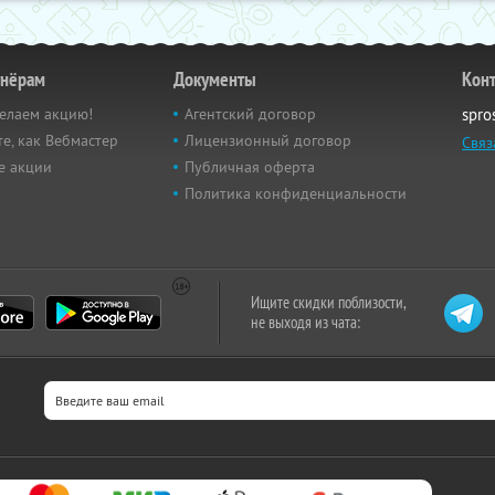
тнёрам
Документы
Кон
елаем акцию!
Агентский договор
spro
е, как Вебмастер
Лицензионный договор
Связ
е акции
Публичная оферта
Политика конфиденциальности
Ищите скидки поблизости,
не выходя из чата: