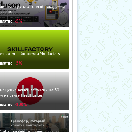
зличные курсы от онлайн-академии
дюсон»
сплатно
-5%
сы от онлайн-школы Skillfactory
сплатно
-5%
змещение вашей вакансии на 30
й на сайте HeadHunter
сплатно
-100%
ой трансфер от сервиса заказа