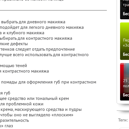
тра
Бе
о выбрать для дневного макияжа
 подойдет для легкого дневного макияжа
жа и клубного макияжа
выбирать для контрастного макияжа
Пер
елкие дефекты
«З
тенков следует отдать предпочтение
 лучше всего использовать для контрастного
Бе
помощью теней
ля контрастного макияжа
25 
й помады для оформления губ при контрастном
по
я губ
Бе
ющее средство или тональный крем
 для проблемной кожи
 крема, маскирующего средства и пудры
, чтобы оно не выглядело «плоским»
Теги:
ыразительность
» глаз