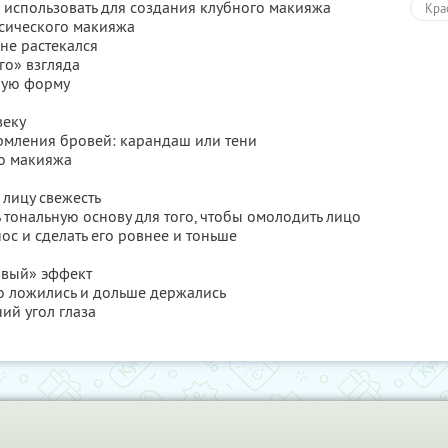
о использовать для создания клубного макияжа
Кра
ссического макияжа
 не растекался
го» взгляда
ную форму
веку
ормления бровей: карандаш или тени
го макияжа
 лицу свежесть
ь тональную основу для того, чтобы омолодить лицо
ос и сделать его ровнее и тоньше
овый» эффект
вно ложились и дольше держались
ий угол глаза