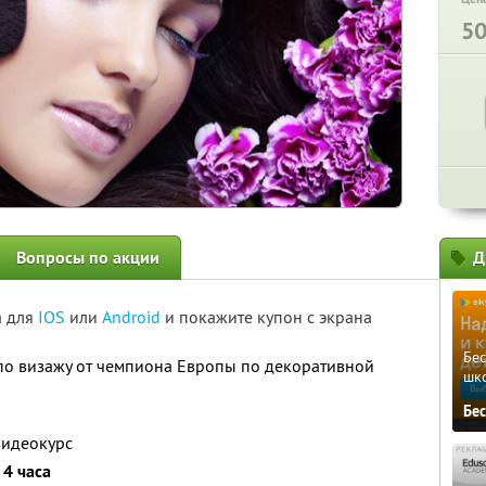
5
Вопросы по акции
Д
а для
IOS
или
Android
и покажите купон с экрана
Бе
о визажу от чемпиона Европы по декоративной
шк
Бе
видеокурс
а
4 часа