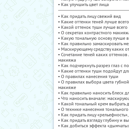
• Как улучшить цвет лица
• Как придать лицу свежий вид
• Какие оттенки теней лучше всег
• Какой оттенок туши лучше всего
• О секретах контрастного макия
• Какую тональную основу лучше 
• Как правильно замаскировать м
• Маскирующему средству каких от
• Сочетание теней каких оттенков
макияжа
• Как подчеркнуть разрез глаз с 
• Какие оттенки туши подойдут д
• О правилах нанесения туши
• О правилах выбора цвета губно
макияже
• Как правильно наносить блеск дл
• Что наносить вначале: маскиру
• Какой тональный крем выбрать
• О технике нанесения тонального
• Как придать лицу «рельефность»
• Как придать взгляду глубину и в
• Как добиться эффекта «дымчатых