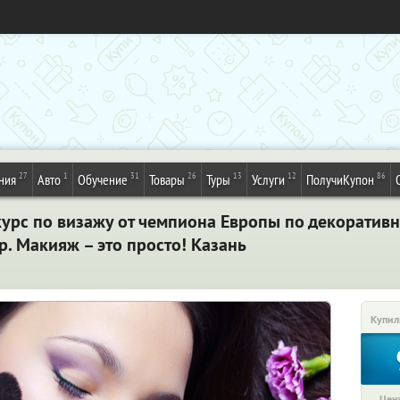
27
1
31
26
13
12
86
ния
Авто
Обучение
Товары
Туры
Услуги
ПолучиКупон
рс по визажу от чемпиона Европы по декоративн
р. Макияж – это просто! Казань
Купил
Цена