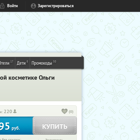
Войти
Зарегистрироваться
17
8
50
Отели
Дети
Промокоды
ой косметике Ольги
220
(0)
и:
95
КУПИТЬ
руб.
 без скидки: