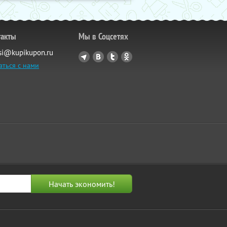
такты
Мы в Соцсетях
si@kupikupon.ru
аться с нами