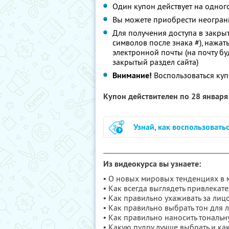
Один купон действует на одног
Вы можете приобрести неограни
Для получения доступа в закры
символов после знака #), нажать
электронной почты (на почту бу
закрытый раздел сайта)
Внимание!
Воспользоваться ку
Купон действителен по 28 январ
Узнай, как воспользовать
Из видеокурса вы узнаете:
• О новых мировых тенденциях в
• Как всегда выглядеть привлекате
• Как правильно ухаживать за лиц
• Как правильно выбрать тон для 
• Как правильно наносить тональн
• Какую пудру лучше выбрать и ка