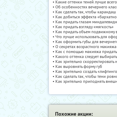
• Какие оттенки теней лучше всег
• Об особенностях вечернего кла
• Как сделать так, чтобы карандаш
• Как добиться эффекта «бархатно
• Как придать глазам миндалевид
• Как придать взгляду «мягкость»
• Как придать объем подвижному 
• Что лучше использовать для оф
• Как оформить губы для вечерне
• О секретах возрастного макияжа
• Как с помощью макияжа придать
• Какого оттенка следует выбират
• Как зрительно скорректировать н
• Как выровнять форму губ
• Как зрительно создать «лифтинг
• Как сделать так, чтобы тени ро
• Как зрительно приподнять внешн
Похожие акции: