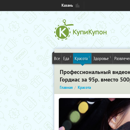
Казань
7
2
1
Все
Еда
Красота
Здоровье
Развлече
Профессиональный видеоку
Гордиас за 95р. вместо 500
Главная
Красота