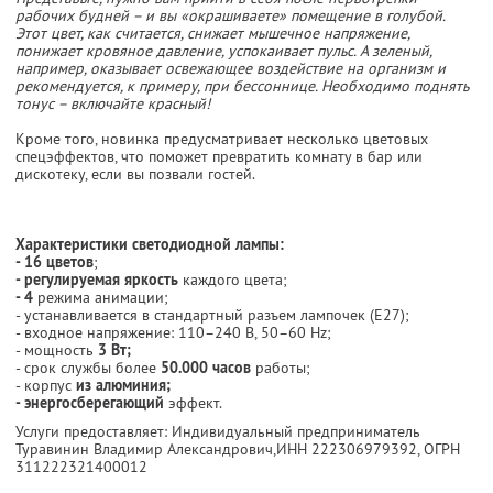
рабочих будней – и вы «окрашиваете» помещение в голубой.
Этот цвет, как считается, снижает мышечное напряжение,
понижает кровяное давление, успокаивает пульс. А зеленый,
например, оказывает освежающее воздействие на организм и
рекомендуется, к примеру, при бессоннице. Необходимо поднять
тонус – включайте красный!
Кроме того, новинка предусматривает несколько цветовых
спецэффектов, что поможет превратить комнату в бар или
дискотеку, если вы позвали гостей.
Характеристики светодиодной лампы:
- 16 цветов
;
- регулируемая яркость
каждого цвета;
- 4
режима анимации;
- устанавливается в стандартный разъем лампочек (E27);
- входное напряжение: 110–240 В, 50–60 Hz;
- мощность
3 Вт;
- срок службы более
50.000 часов
работы;
- корпус
из алюминия;
- энергосберегающий
эффект.
Услуги предоставляет: Индивидуальный предприниматель
Туравинин Владимир Александрович,
ИНН 222306979392
, ОГРН
311222321400012