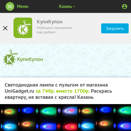
Меню
Казань
КупиКупон
Мобильное приложение
Загрузить
ещё удобнее
Светодиодная лампа с пультом от магазина
UniGadget.ru
за 748р. вместо 1700р.
Раскрась
квартиру, не вставая с кресла! Казань