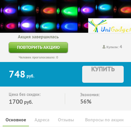
Акция завершилась
4
ПОВТОРИТЬ АКЦИЮ
Купили:
Человек проголосовало: 0
КУПИТЬ
748
руб.
Цена без скидки:
Экономия:
1700
56%
руб.
Основное
Адреса
Отзывы
Вопросы по акции