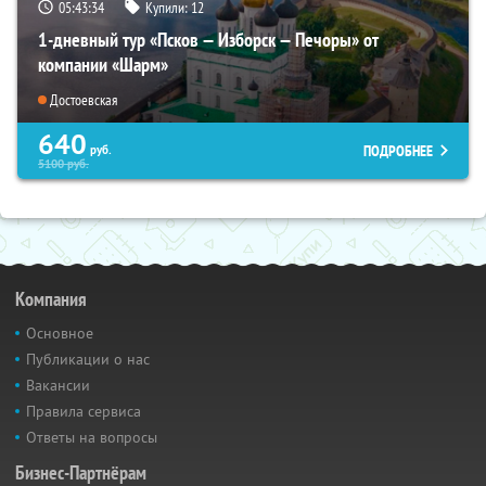
05:43:32
Купили:
12
1-дневный тур «Псков — Изборск — Печоры» от
компании «Шарм»
Достоевская
640
ПОДРОБНЕЕ
руб.
5100
руб.
Компания
Основное
Публикации о нас
Вакансии
Правила сервиса
Ответы на вопросы
Бизнес-Партнёрам