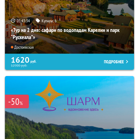
05:43:32
Купили:
6
«Тур на 2 дня: сафари по водопадам Карелии и парк
“Рускеала"»
Достоевская
1620
ПОДРОБНЕЕ
руб.
12900
руб.
-50
%