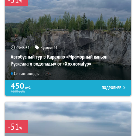
%
05:43:32
Купили:
24
Автобусный тур в Карелию «Мраморный каньон
Рускеала и водопады» от «ХохломаТур»
Сенная площадь
450
ПОДРОБНЕЕ
руб.
4550
руб.
-51
%