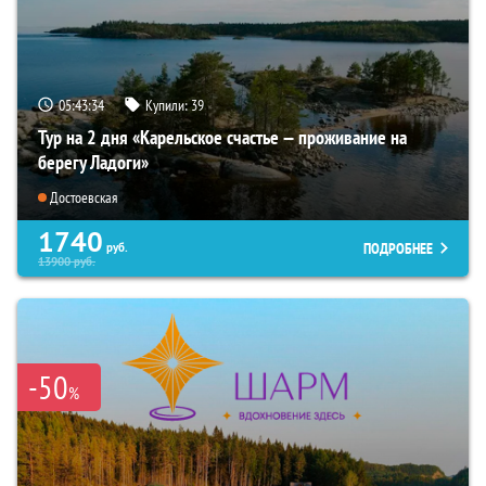
05:43:32
Купили:
39
Тур на 2 дня «Карельское счастье — проживание на
берегу Ладоги»
Достоевская
1740
ПОДРОБНЕЕ
руб.
13900
руб.
-50
%