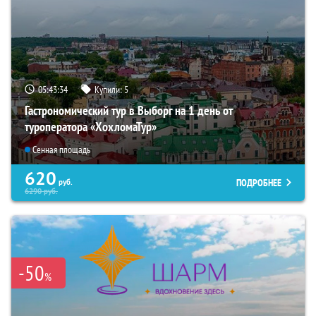
05:43:32
Купили:
5
Гастрономический тур в Выборг на 1 день от
туроператора «ХохломаТур»
Сенная площадь
620
ПОДРОБНЕЕ
руб.
6290
руб.
-50
%