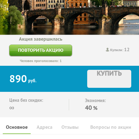
Акция завершилась
12
ПОВТОРИТЬ АКЦИЮ
Купили:
Человек проголосовало: 1
КУПИТЬ
890
руб.
Цена без скидки:
Экономия:
∞
40
%
Основное
Адреса
Отзывы
Вопросы по акции