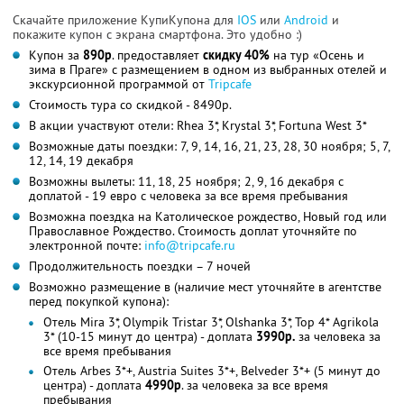
Скачайте приложение КупиКупона для
IOS
или
Android
и
покажите купон с экрана смартфона. Это удобно :)
Купон за
890р
. предоставляет
скидку 40%
на тур «Осень и
зима в Праге» с размещением в одном из выбранных отелей и
экскурсионной программой от
Tripcafe
Стоимость тура со скидкой - 8490р.
В акции участвуют отели: Rhea 3*, Krystal 3*, Fortuna West 3*
Возможные даты поездки: 7, 9, 14, 16, 21, 23, 28, 30 ноября; 5, 7,
12, 14, 19 декабря
Возможны вылеты: 11, 18, 25 ноября; 2, 9, 16 декабря с
доплатой - 19 евро с человека за все время пребывания
Возможна поездка на Католическое рождество, Новый год или
Православное Рождество. Стоимость доплат уточняйте по
электронной почте:
info@tripcafe.ru
Продолжительность поездки – 7 ночей
Возможно размещение в (наличие мест уточняйте в агентстве
перед покупкой купона):
Отель Mira 3*, Olympik Tristar 3*, Olshanka 3*, Top 4* Agrikola
3* (10-15 минут до центра) - доплата
3990р.
за человека за
все время пребывания
Отель Arbes 3*+, Austria Suites 3*+, Belveder 3*+ (5 минут до
центра) - доплата
4990р
. за человека за все время
пребывания