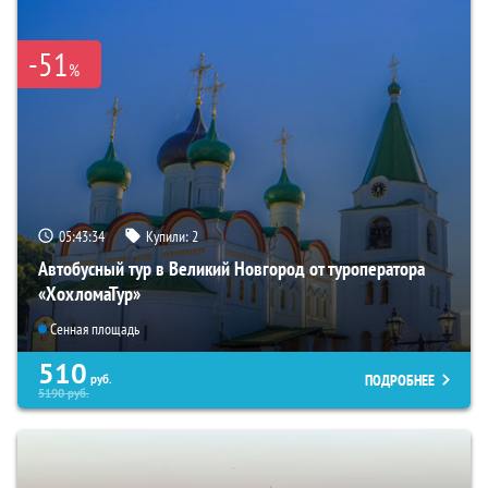
-51
%
05:43:32
Купили:
2
Автобусный тур в Великий Новгород от туроператора
«ХохломаТур»
Сенная площадь
510
ПОДРОБНЕЕ
руб.
5190
руб.