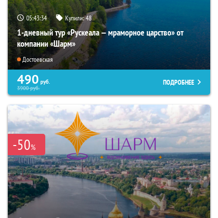
05:43:32
Купили:
48
1-дневный тур «Рускеала — мраморное царство» от
компании «Шарм»
Достоевская
490
ПОДРОБНЕЕ
руб.
3900
руб.
-50
%