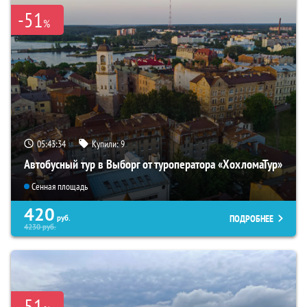
-51
%
05:43:32
Купили:
9
Автобусный тур в Выборг от туроператора «ХохломаТур»
Сенная площадь
420
ПОДРОБНЕЕ
руб.
4230
руб.
-51