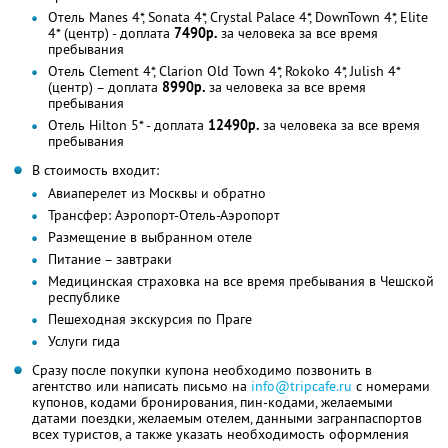
Отель Manes 4*, Sonata 4*, Crystal Palace 4*, DownTown 4*, Elite
4* (центр) - доплата
7490р.
за человека за все время
пребывания
Отель Clement 4*, Clarion Old Town 4*, Rokoko 4*, Julish 4*
(центр) – доплата
8990р.
за человека за все время
пребывания
Отель Hilton 5* - доплата
12490р.
за человека за все время
пребывания
В стоимость входит:
Авиаперелет из Москвы и обратно
Трансфер: Аэропорт-Отель-Аэропорт
Размещение в выбранном отеле
Питание – завтраки
Медицинская страховка на все время пребывания в Чешской
республике
Пешеходная экскурсия по Праге
Услуги гида
Сразу после покупки купона необходимо позвонить в
агентство или написать письмо на
info@tripcafe.ru
с номерами
купонов, кодами бронирования, пин-кодами, желаемыми
датами поездки, желаемым отелем, данными загранпаспортов
всех туристов, а также указать необходимость оформления