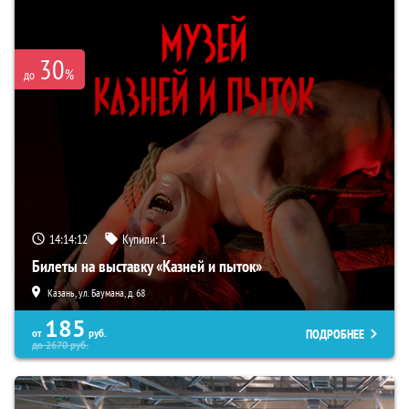
30
%
до
14:14:12
Купили:
1
Билеты на выставку «Казней и пыток»
Казань, ул. Баумана, д. 68
185
ПОДРОБНЕЕ
от
руб.
до
2670
руб.