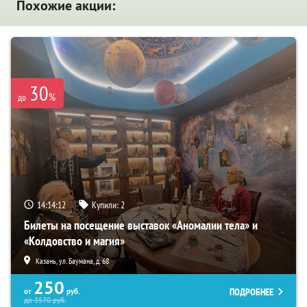
Похожие акции:
30
%
до
14:14:12
Купили:
2
Билеты на посещение выставок «Аномалии тела» и
«Колдовство и магия»
Казань, ул. Баумана, д. 68
250
ПОДРОБНЕЕ
от
руб.
до
3570
руб.