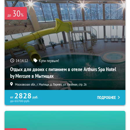
30
%
до
14:14:12
Купи первым!
Отдых для двоих с питанием в отеле Arthurs Spa Hotel
by Mercure в Мытищах
Московская обл., г. Мытищи, д. Ларево, ул. Хвойная, стр. 26
2828
ПОДРОБНЕЕ
от
руб.
до
65700
руб.