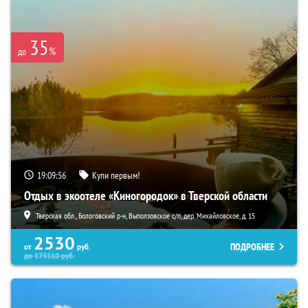
35
%
до
19:09:55
Купи первым!
Отдых в экоотеле «Киногородок» в Тверской области
Тверская обл., Бологовский р-н, Выползовское с/п, дер. Михайловское, д. 15
2530
ПОДРОБНЕЕ
от
руб.
до
173110
руб.