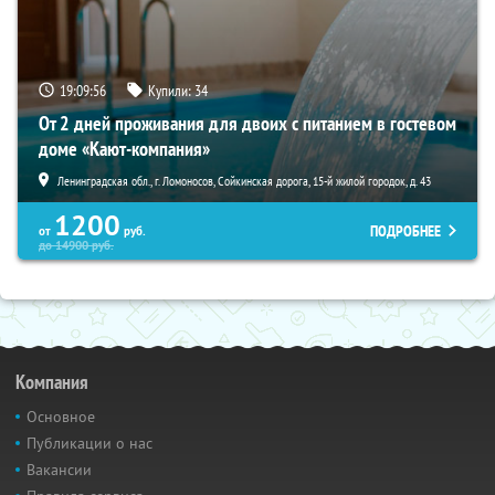
19:09:55
Купили:
34
От 2 дней проживания для двоих с питанием в гостевом
доме «Кают-компания»
Ленинградская обл., г. Ломоносов, Сойкинская дорога, 15-й жилой городок, д. 43
1200
ПОДРОБНЕЕ
от
руб.
до
14900
руб.
Компания
Основное
Публикации о нас
Вакансии