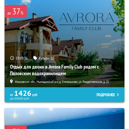
37
%
до
19:09:55
Купили:
10
Отдых для двоих в Avrora Family Club рядом с
Пяловским водохранилищем
Московская обл., Мытищинский р-н, д. Степаньково, ул. Рождественская, д. 25
1426
ПОДРОБНЕЕ
от
руб.
до
60600
руб.