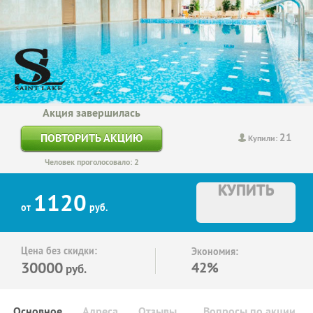
Акция завершилась
21
ПОВТОРИТЬ АКЦИЮ
Купили:
Человек проголосовало: 2
КУПИТЬ
1120
от
руб.
Цена без скидки:
Экономия:
30000
42%
руб.
Основное
Адреса
Отзывы
Вопросы по акции