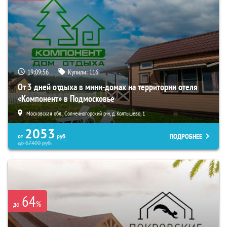
19:09:55
Купили:
116
От 3 дней отдыха в мини-домах на территории отеля
«Компонент» в Подмосковье
Московская обл., Солнечногорский р-н, д. Колтышево, 1
2053
ПОДРОБНЕЕ
от
руб.
до
67400
руб.
64
%
до