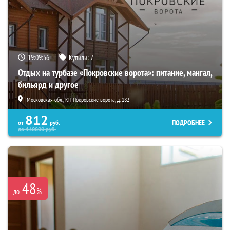
19:09:55
Купили:
7
Отдых на турбазе «Покровские ворота»: питание, мангал,
бильярд и другое
Московская обл., КП Покровские ворота, д. 182
812
ПОДРОБНЕЕ
от
руб.
до
140800
руб.
48
%
до