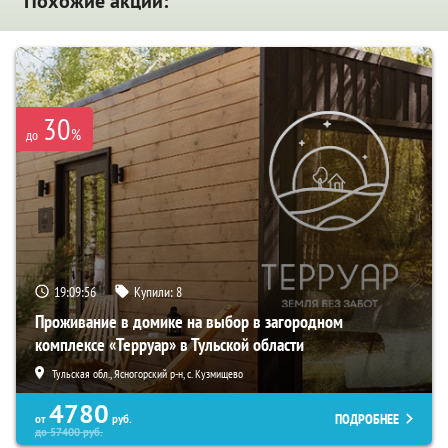
Похожие акции:
30
%
до
19:09:55
Купили:
8
Проживание в домике на выбор в загородном
комплексе «Терруар» в Тульской области
Тульская обл., Ясногорский р-н, с. Кузмищево
4780
ПОДРОБНЕЕ
от
руб.
до
57400
руб.