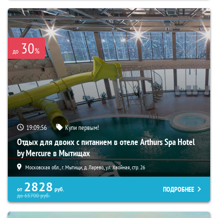
30
%
до
19:09:55
Купи первым!
Отдых для двоих с питанием в отеле Arthurs Spa Hotel
by Mercure в Мытищах
Московская обл., г. Мытищи, д. Ларево, ул. Хвойная, стр. 26
2828
ПОДРОБНЕЕ
от
руб.
до
65700
руб.