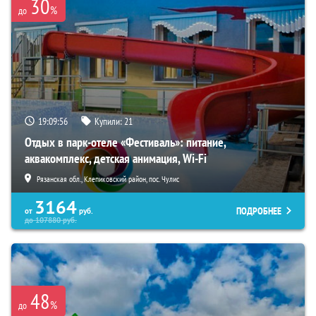
30
%
до
19:09:55
Купили:
21
Отдых в парк-отеле «Фестиваль»: питание,
аквакомплекс, детская анимация, Wi-Fi
Рязанская обл., Клепиковский район, пос. Чулис
3164
ПОДРОБНЕЕ
от
руб.
до
107880
руб.
48
%
до