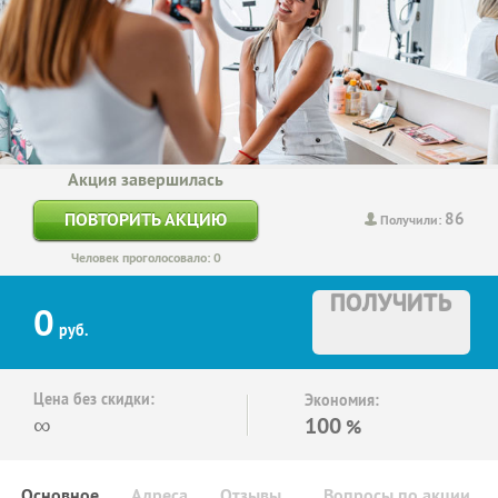
Акция завершилась
86
ПОВТОРИТЬ АКЦИЮ
Получили:
Человек проголосовало: 0
ПОЛУЧИТЬ
0
руб.
Цена без скидки:
Экономия:
∞
100
%
Основное
Адреса
Отзывы
Вопросы по акции