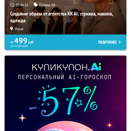
09:44:15
Купили:
64
Создание образа от агентства KK AI: стрижка, макияж,
одежда
Россия
499
ПОДРОБНЕЕ
от
руб.
до
6400
руб.