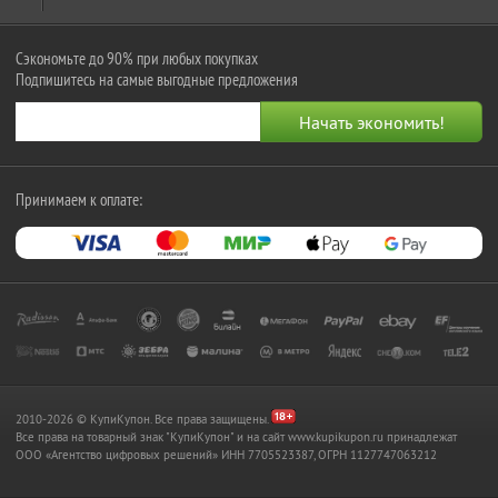
Сэкономьте до 90% при любых покупках
Подпишитесь на самые выгодные предложения
Принимаем к оплате:
2010-2026 © КупиКупон. Все права защищены.
Все права на товарный знак "КупиКупон" и на сайт www.kupikupon.ru принадлежат
OOO «Агентство цифровых решений» ИНН 7705523387, ОГРН 1127747063212