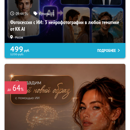
09:44:15
Купили:
81
Фотосессия с ИИ: 3 нейрофотографии в любой тематике
от KK AI
Россия
499
ПОДРОБНЕЕ
руб.
1290
руб.
64
%
до