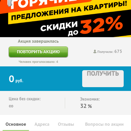
Акция завершилась
675
ПОВТОРИТЬ АКЦИЮ
Получили:
Человек проголосовало: 4
ПОЛУЧИТЬ
0
руб.
Цена без скидки:
Экономия:
∞
32
%
Основное
Адреса
Отзывы
Вопросы по акции