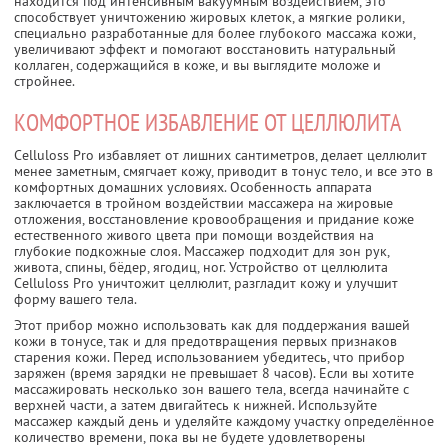
находится под интенсивным вакуумным воздействием, это
способствует уничтожению жировых клеток, а мягкие ролики,
специально разработанные для более глубокого массажа кожи,
увеличивают эффект и помогают восстановить натуральный
коллаген, содержащийся в коже, и вы выглядите моложе и
стройнее.
КОМФОРТНОЕ ИЗБАВЛЕНИЕ ОТ ЦЕЛЛЮЛИТА
Celluloss Pro избавляет от лишних сантиметров, делает целлюлит
менее заметным, смягчает кожу, приводит в тонус тело, и все это в
комфортных домашних условиях. Особенность аппарата
заключается в тройном воздействии массажера на жировые
отложения, восстановление кровообращения и придание коже
естественного живого цвета при помощи воздействия на
глубокие подкожные слоя. Массажер подходит для зон рук,
живота, спины, бёдер, ягодиц, ног. Устройство от целлюлита
Celluloss Pro уничтожит целлюлит, разгладит кожу и улучшит
форму вашего тела.
Этот прибор можно использовать как для поддержания вашей
кожи в тонусе, так и для предотвращения первых признаков
старения кожи. Перед использованием убедитесь, что прибор
заряжен (время зарядки не превышает 8 часов). Если вы хотите
массажировать несколько зон вашего тела, всегда начинайте с
верхней части, а затем двигайтесь к нижней. Используйте
массажер каждый день и уделяйте каждому участку определённое
количество времени, пока вы не будете удовлетворены