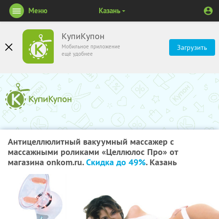
Меню
Казань
КупиКупон
Мобильное приложение
Загрузить
ещё удобнее
Антицеллюлитный вакуумный массажер с
массажными роликами «Целлюлос Про» от
магазина onkom.ru.
Скидка до 49%
. Казань