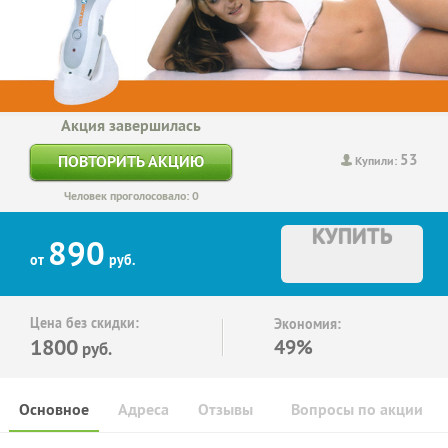
Акция завершилась
53
ПОВТОРИТЬ АКЦИЮ
Купили:
Человек проголосовало: 0
КУПИТЬ
890
от
руб.
Цена без скидки:
Экономия:
1800
49%
руб.
Основное
Адреса
Отзывы
Вопросы по акции