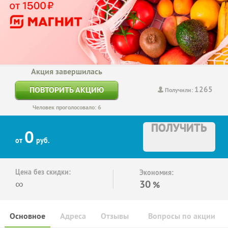
Акция завершилась
1265
ПОВТОРИТЬ АКЦИЮ
Получили:
Человек проголосовало: 6
ПОЛУЧИТЬ
0
от
руб.
Цена без скидки:
Экономия:
∞
30
%
Основное
Адреса
Отзывы
Вопросы по акции