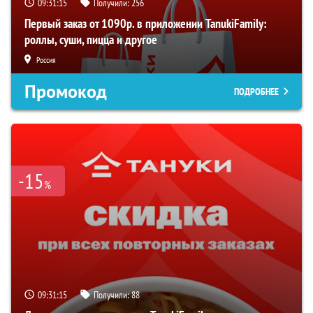
09:31:15
Получили:
256
Первый заказ от 1090р. в приложении TanukiFamily:
роллы, суши, пицца и другое
Россия
Промокод
ПОДРОБНЕЕ
-15
%
09:31:15
Получили:
88