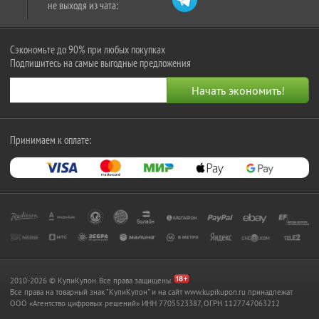
не выходя из чата:
Сэкономьте до 90% при любых покупках
Подпишитесь на самые выгодные предложения
Принимаем к оплате:
2010-2026 © КупиКупон. Все права защищены.
Все права на товарный знак "КупиКупон" и на сайт www.kupikupon.ru принадлежат
OOO «Агентство цифровых решений» ИНН 7705523387, ОГРН 1127747063212