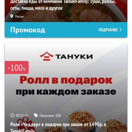
Доставка еды от компании TanukiFamily: суши, роллы,
сеты, пицца, мясо и другое
Россия
Промокод
ПОДРОБНЕЕ
-100
%
09:31:15
Получили:
108
Ролл «Чеддер» в подарок при заказе от 1490р. в
TanukiFamily