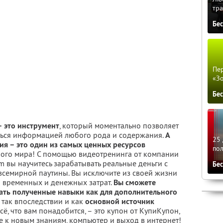
тра
Бе
Пер
«З
Бе
– это инструмент
, который моментально позволяет
ься информацией любого рода и содержания.
А
25 
я – это один из самых ценных ресурсов
по
ого мира! С помощью видеотренинга от компании
m вы научитесь зарабатывать реальные деньги с
Бе
семирной паутины. Вы исключите из своей жизни
 временных и денежных затрат.
Вы сможете
ать полученные навыки как для дополнительного
, так впоследствии и как
основной источник
Всё, что вам понадобится, – это купон от КупиКупон,
е к новым знаниям, компьютер и выход в интернет!