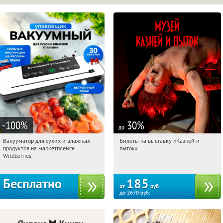
-100
%
30
%
до
Вакууматор для сухих и влажных
Билеты на выставку «Казней и
19:26:44
Получили:
174
19:26:44
Купили:
1
продуктов на маркетплейсе
пыток»
Россия
Казань, ул. Баумана, д. 68
Wildberries
Бесплатно
185
от
руб.
до
2670
руб.