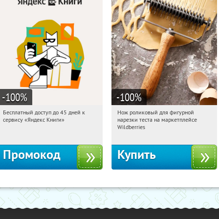
-100
%
-100
%
Бесплатный доступ до 45 дней к
Нож роликовый для фигурной
19:26:44
Получи первым!
19:26:44
Получили:
265
сервису «Яндекс Книги»
нарезки теста на маркетплейсе
Россия
Россия
Wildberries
Промокод
Купить