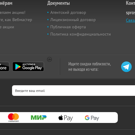
тнёрам
Документы
Кон
елаем акцию!
Агентский договор
spro
е, как Вебмастер
Лицензионный договор
Связ
е акции
Публичная оферта
Политика конфиденциальности
Ищите скидки поблизости,
не выходя из чата: