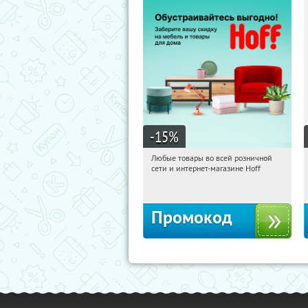
-15
%
Любые товары во всей розничной
19:26:44
Получили:
83
сети и интернет-магазине Hoff
Москва, 1-й Волоколамский проезд,
10с1
Промокод