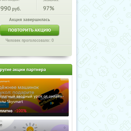
Экономия:
2990
97%
руб.
Акция завершилась
ПОВТОРИТЬ АКЦИЮ
Человек проголосовало: 0
ругие акции партнера
сплатный вводный урок от онлайн-
олы Skysmart
сплатно
-100%