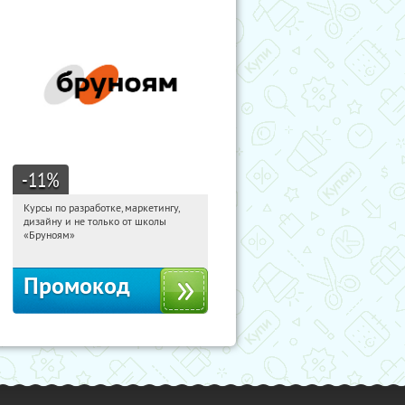
-11
%
Курсы по разработке, маркетингу,
19:26:44
Получи первым!
дизайну и не только от школы
Россия
«Бруноям»
Промокод