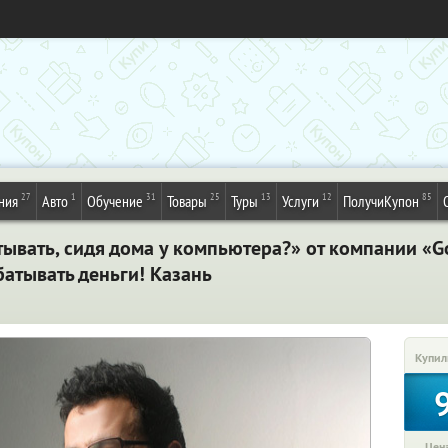
27
1
31
25
13
12
85
ния
Авто
Обучение
Товары
Туры
Услуги
ПолучиКупон
ывать, сидя дома у компьютера?» от компании «G
атывать деньги! Казань
Купил
Цена