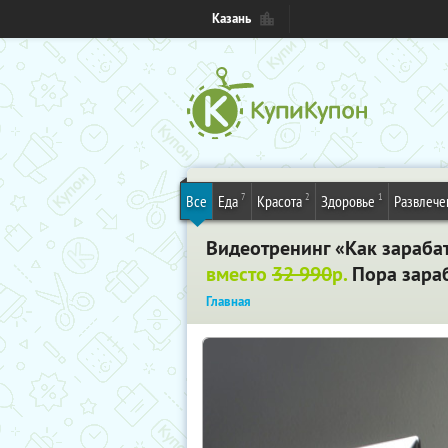
Казань
7
2
1
Все
Еда
Красота
Здоровье
Развлече
Видеотренинг «Как зарабат
вместо
32 990
р.
Пора зараб
Главная