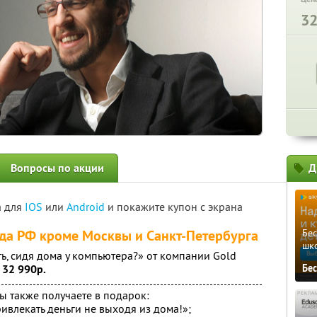
3
Вопросы по акции
Д
а для
IOS
или
Android
и покажите купон с экрана
ода РФ кроме Москвы и Санкт-Петербурга
Бе
шк
ь, сидя дома у компьютера?» от компании Gold
 32 990р.
Бе
ы также получаете в подарок:
ивлекать деньги не выходя из дома!»;