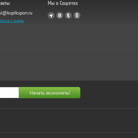
такты
Мы в Соцсетях
si@kupikupon.ru
аться с нами