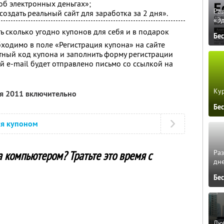
об электронных деньгах»;
Ра
создать реальный сайт для заработка за 2 дня».
«Э
ь сколько угодно купонов для себя и в подарок
Бе
бходимо в поле «Регистрация купона» на сайте
тный код купона и заполнить форму регистрации
й e-mail будет отправлено письмо со ссылкой на
Кур
ря 2011 включительно
Бе
ся купоном
Ра
 компьютером? Тратьте это время с
дне
Бе
Люб