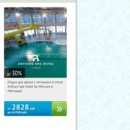
30
%
до
Отдых для двоих с питанием в отеле
19:26:44
Купи первым!
Arthurs Spa Hotel by Mercure в
Московская обл., г. Мытищи, д.
Мытищах
Ларево, ул. Хвойная, стр. 26
2828
от
руб.
до
65700
руб.