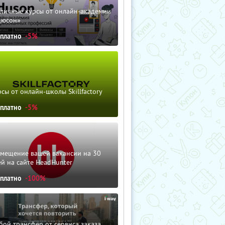
зличные курсы от онлайн-академии
дюсон»
сплатно
-5%
сы от онлайн-школы Skillfactory
сплатно
-5%
змещение вашей вакансии на 30
й на сайте HeadHunter
сплатно
-100%
ой трансфер от сервиса заказа