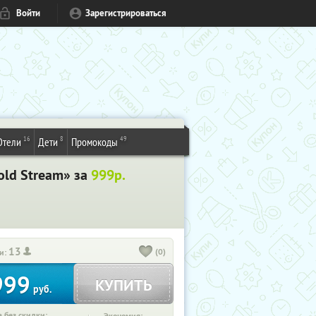
Войти
Зарегистрироваться
16
8
49
Отели
Дети
Промокоды
old Stream» за
999р.
13
(0)
и:
999
КУПИТЬ
руб.
 без скидки: