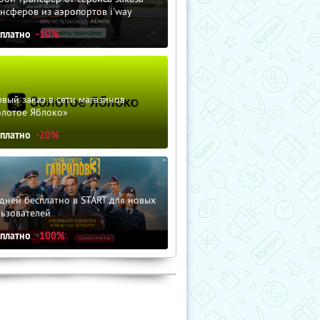
нсферов из аэропортов i'way
сплатно
-10%
вый заказ в сети магазинов
олотое Яблоко»
сплатно
-20%
дней бесплатно в START для новых
льзователей
сплатно
-100%