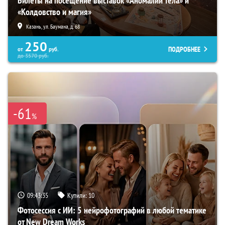
Билеты на посещение выставок «Аномалии тела» и
«Колдовство и магия»
Казань, ул. Баумана, д. 68
250
ПОДРОБНЕЕ
от
руб.
до
3570
руб.
-61
%
09:43:34
Купили:
10
Фотосессия с ИИ: 5 нейрофотографий в любой тематике
от New Dream Works