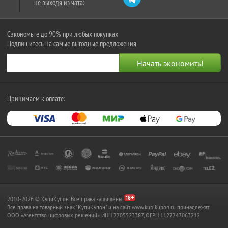
не выходя из чата:
Сэкономьте до 90% при любых покупках
Подпишитесь на самые выгодные предложения
Принимаем к оплате:
2010-2026 © КупиКупон. Все права защищены.
Все права на товарный знак "КупиКупон" и на сайт www.kupikupon.ru принадлежат
OOO «Агентство цифровых решений» ИНН 7705523387, ОГРН 1127747063212