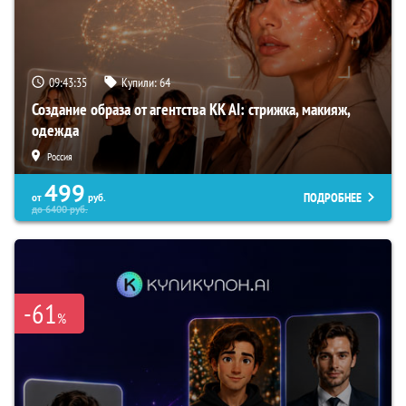
09:43:34
Купили:
64
Создание образа от агентства KK AI: стрижка, макияж,
одежда
Россия
499
ПОДРОБНЕЕ
от
руб.
до
6400
руб.
-61
%