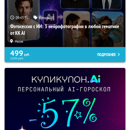
09:43:34
Купили:
81
Фотосессия с ИИ: 3 нейрофотографии в любой тематике
от KK AI
Россия
499
ПОДРОБНЕЕ
руб.
1290
руб.