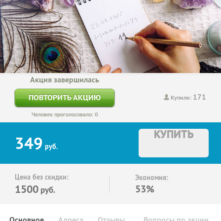
Акция завершилась
171
ПОВТОРИТЬ АКЦИЮ
Купили:
Человек проголосовало: 0
КУПИТЬ
349
руб.
Цена без скидки:
Экономия:
1500
53%
руб.
Основное
Адреса
Отзывы
Вопросы по акции