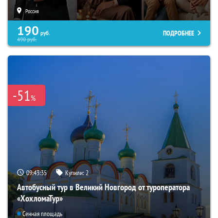
Россия
190
ПОДРОБНЕЕ
руб.
490
руб.
-51
%
09:43:34
Купили:
2
Автобусный тур в Великий Новгород от туроператора
«ХохломаТур»
Сенная площадь