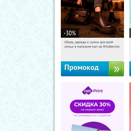
-30
%
Обувь, одежда и сумки для всей
11:24:34
Получили:
31
семьи в магазине kari на Wildberries
Россия
Промокод