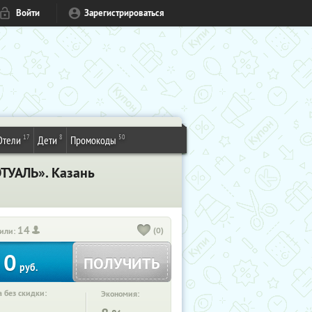
Войти
Зарегистрироваться
17
8
50
Отели
Дети
Промокоды
ЭТУАЛЬ». Казань
14
(0)
или:
0
ПОЛУЧИТЬ
руб.
 без скидки:
Экономия: