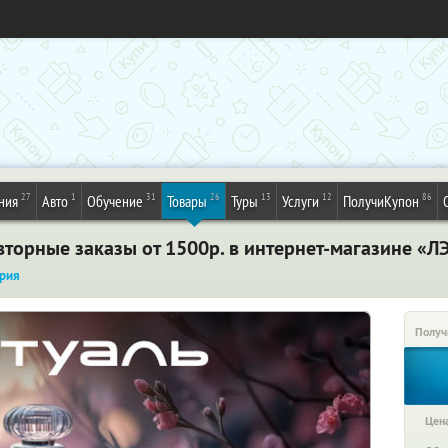
27
1
31
26
13
12
86
ния
Авто
Обучение
Товары
Туры
Услуги
ПолучиКупон
торные заказы от 1500р. в интернет-магазине «Л
рия
Получ
Цена