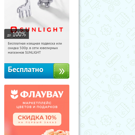
100
%
до
Бесплатная изящная подвеска или
11:24:34
Получили:
73
скидка 500р. в сети ювелирных
Россия
магазинов SUNLIGHT
Бесплатно