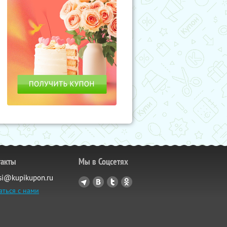
такты
Мы в Соцсетях
si@kupikupon.ru
аться с нами