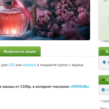
∞
Вопросы по акции
К
а для
IOS
или
Android
и покажите купон с экрана
О
 заказы от 1500р. в интернет-магазине
«ЛЭТУАЛЬ»
l
Теги: