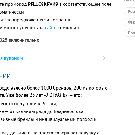
ите промокод
PFL1C8KRVK9
в соответствующем поле
томатически
Кос
ими спецпредложениями компании
Фир
и можно уточнить на
сайте
компании
Под
2025 включительно
Раз
Пол
ся купоном
НИИ
редставлено более 1000 брендов, 200 из которых
е. Уже более 25 лет «ЛЭТУАЛЬ» — это:
ской индустрии в России;
не — от Калининграда до Владивостока;
юзивные бренды и индивидуальный подход к
ва, где клиент не просто совершает покупку, а