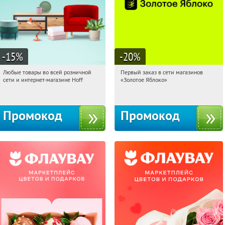
-15
%
-20
%
Любые товары во всей розничной
Первый заказ в сети магазинов
11:24:34
Получили:
83
11:24:34
Получи первым!
сети и интернет-магазине Hoff
«Золотое Яблоко»
Москва, 1-й Волоколамский проезд,
Россия
10с1
Промокод
Промокод