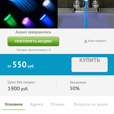
Акция завершилась
ПОВТОРИТЬ АКЦИЮ
Купи первым!
Человек проголосовало: 0
КУПИТЬ
550
от
руб.
Цена без скидки:
Экономия:
1900
50%
руб.
Основное
Адреса
Отзывы
Вопросы по акции