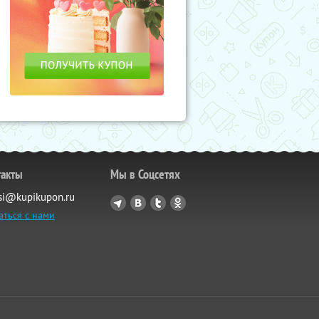
такты
Мы в Соцсетях
si@kupikupon.ru
аться с нами