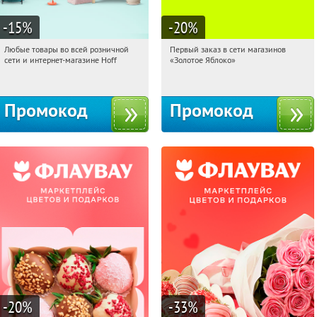
-15
%
-20
%
Любые товары во всей розничной
Первый заказ в сети магазинов
20:31:52
Получили:
83
20:31:52
Получи первым!
сети и интернет-магазине Hoff
«Золотое Яблоко»
Москва, 1-й Волоколамский проезд,
Россия
10с1
Промокод
Промокод
-20
%
-33
%