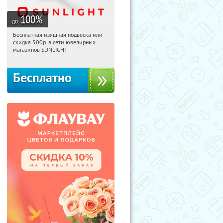
100
%
до
Бесплатная изящная подвеска или
20:31:52
Получили:
73
скидка 500р. в сети ювелирных
Россия
магазинов SUNLIGHT
Бесплатно