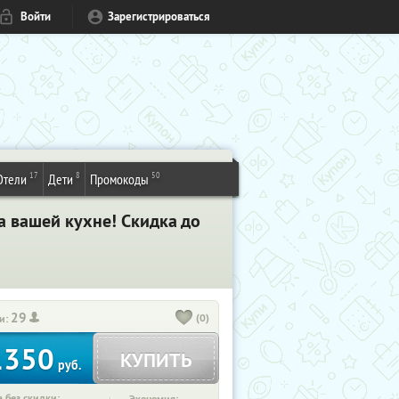
Войти
Зарегистрироваться
17
8
50
Отели
Дети
Промокоды
а вашей кухне! Скидка до
29
(0)
и:
1350
КУПИТЬ
руб.
 без скидки: