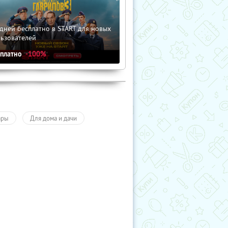
дней бесплатно в START для новых
льзователей
сплатно
-100%
ары
Для дома и дачи