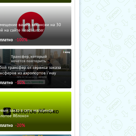
змещение вашей вакансии на 30
й на сайте HeadHunter
сплатно
-100%
ой трансфер от сервиса заказа
нсферов из аэропортов i'way
сплатно
-10%
вый заказ в сети магазинов
олотое Яблоко»
сплатно
-20%