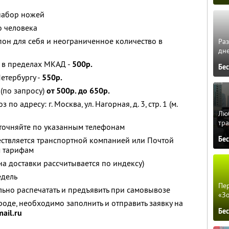
 набор ножей
о человека
он для себя и неограниченное количество в
Ра
дне
 в пределах МКАД -
500р.
Бе
етербургу -
550р.
(по запросу)
от 500р. до 650р.
 адресу: г. Москва, ул. Нагорная, д. 3, стр. 1 (м.
Люб
тра
уточняйте по указанным телефонам
Бе
ествляется транспортной компанией или Почтой
м тарифам
ена доставки рассчитывается по индексу)
едель
Пер
ьно распечатать и предъявить при самовывозе
«З
роде, необходимо заполнить и отправить заявку на
Бе
ail.ru