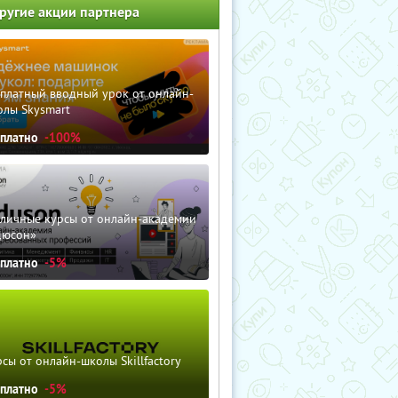
ругие акции партнера
сплатный вводный урок от онлайн-
олы Skysmart
сплатно
-100%
зличные курсы от онлайн-академии
дюсон»
сплатно
-5%
сы от онлайн-школы Skillfactory
сплатно
-5%