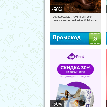
-30
%
Обувь, одежда и сумки для всей
20:31:52
Получили:
30
семьи в магазине kari на Wildberries
Россия
Промокод
-30
%