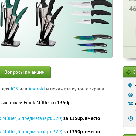
4
Вопросы по акции
К
а для
IOS
или
Android
и покажите купон с экрана
вых ножей Frank Müller
от 1350р.
Müller, 3 предмета (арт. 320)
за 1350р. вместо
Müller, 3 предмета (арт. 329)
за 1350р. вместо