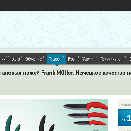
27
1
31
26
13
12
86
ния
Авто
Обучение
Товары
Туры
Услуги
ПолучиКупон
ановых ножей Frank Müller. Немецкое качество н
Купил
от
Цена