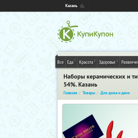
Казань
7
2
1
Все
Еда
Красота
Здоровье
Развлече
Наборы керамических и тит
54%. Казань
Главная
Товары
Для дома и дачи