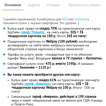
Основное
Адреса
Отзывы
Вопросы по акции
Скачайте приложение КупиКупона для
IOS
или
Android
и
покажите купон с экрана смартфона. Это удобно :)
Купон дает право на
скидку 70%
на туристическую сим-карту
ГудЛайн
тариф "Планета"
, на счету карты:
30$ + 3$
+подарочная карточка на 100 р.
Итого
36$ на счету
!
Подарочную карточку от
Wellpay (100 рублей)
необходимо
активировать на сайте www. wellpay.ru (инструкция на
оборотной стороне карточки) и бонус зачислится!
Тарифы на услуги связи - стандартные как и на обычном
тарифе "Весь мир". Входящие
звонки в 79 странах — бесплатны
.
Сертификат услуги стоит
470 р. вместо 1590р.
И никаких
доплат!
Экономия — 1120 р.!
Вы также можете приобрести другую сим-карту:
Купон дает право
скидку 61%
на туристическую сим-карту
ГудЛайн
тариф «Америка»
, на счету карты:
10$ + 3$
+подарочная карточка Wellpay на 100 р.
Итого - 16$ на
счету!
Специальный
тариф «Америка», действует в 190 странах
мира и имеет специальные цены на звонки для США, Канады
и Пуэрто-Рико