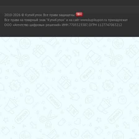
2010-2026 © КупиКупон. Все права защищены.
Все права на товарный знак "КупиКупон" и на сайт www.kupikupon.ru принадлежат
OOO «Агентство цифровых решений» ИНН 7705523387, ОГРН 1127747063212