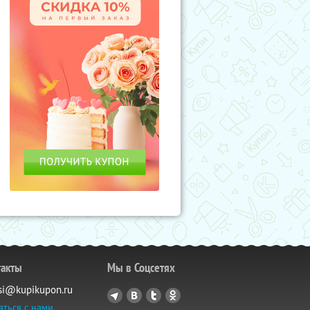
такты
Мы в Соцсетях
si@kupikupon.ru
аться с нами