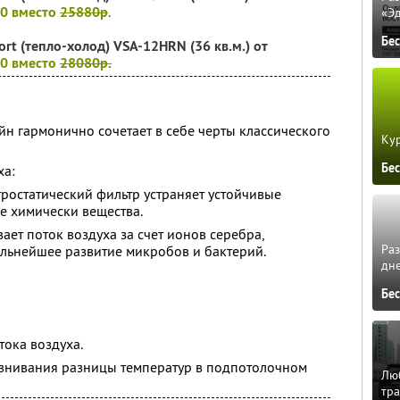
40 вместо
25880р
.
«Э
Бе
ort (тепло-холод) VSA-12HRN (36 кв.м.) от
40 вместо
28080р.
н гармонично сочетает в себе черты классического
Кур
.
Бе
ха:
тростатический фильтр устраняет устойчивые
е химически вещества.
вает поток воздуха за счет ионов серебра,
Ра
альнейшее развитие микробов и бактерий.
дне
Бе
тока воздуха.
внивания разницы температур в подпотолочном
Люб
тра