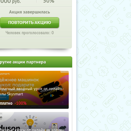
3000
50%
руб.
Акция завершилась
ПОВТОРИТЬ АКЦИЮ
Человек проголосовало: 0
ругие акции партнера
сплатный вводный урок от онлайн-
олы Skysmart
сплатно
-100%
зличные курсы от онлайн-академии