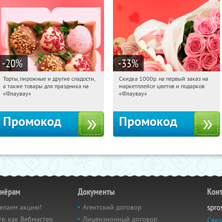
-20
%
-33
%
Торты, пирожные и другие сладости,
Скидка 1000р. на первый заказ на
09:44:54
Получили:
6
09:44:54
Получили:
18
а также товары для праздника на
маркетплейсе цветов и подарков
Россия
Россия
«Флаувау»
«Флаувау»
Промокод
Промокод
тнёрам
Документы
Кон
елаем акцию!
Агентский договор
spro
е, как Вебмастер
Лицензионный договор
Связ