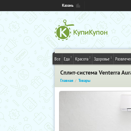
Казань
7
2
1
Все
Еда
Красота
Здоровье
Развлече
Сплит-система Venterra Au
Главная
Товары