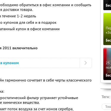
еобходимо обратиться в офис компании и сообщить
Бе
я доставки товара.
в течение 1-2 недель
о купонов для себя и в подарок
Пер
атанный купон в офисе компании
«З
Бе
ря 2011 включительно
ся купоном
25 
по
Бе
н гармонично сочетает в себе черты классического
ха:
Теги:
тростатический фильтр устраняет устойчивые
е химически вещества.
Тов
вает поток воздуха за счет ионов серебра,