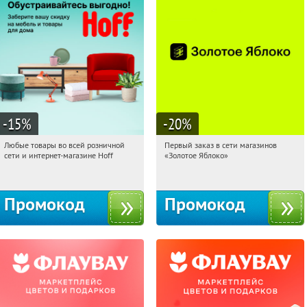
-15
%
-20
%
Любые товары во всей розничной
Первый заказ в сети магазинов
09:44:54
Получили:
83
09:44:54
Получи первым!
сети и интернет-магазине Hoff
«Золотое Яблоко»
Москва, 1-й Волоколамский проезд,
Россия
10с1
Промокод
Промокод