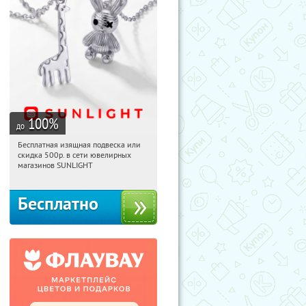
100
%
до
Бесплатная изящная подвеска или
09:44:54
Получили:
73
скидка 500р. в сети ювелирных
Россия
магазинов SUNLIGHT
Бесплатно