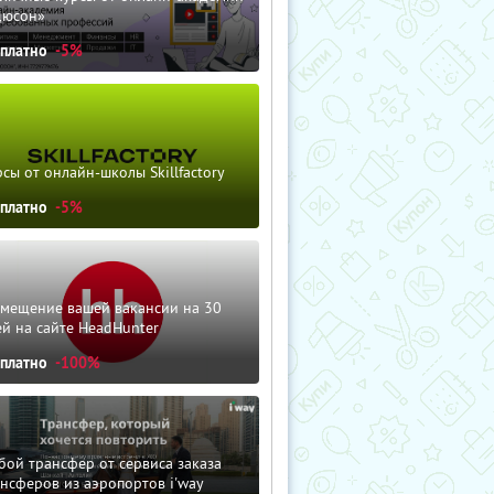
дюсон»
сплатно
-5%
сы от онлайн-школы Skillfactory
сплатно
-5%
змещение вашей вакансии на 30
й на сайте HeadHunter
сплатно
-100%
ой трансфер от сервиса заказа
нсферов из аэропортов i'way