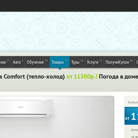
27
1
31
25
13
12
85
ния
Авто
Обучение
Товары
Туры
Услуги
ПолучиКупон
ra Comfort (тепло-холод)
от 11500р.!
Погода в доме
Купил
1
от
Цена