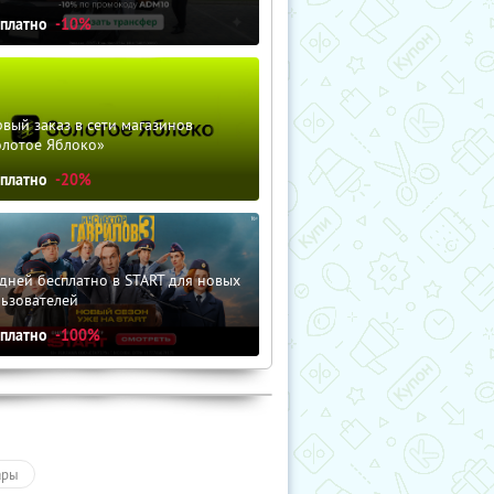
сплатно
-10%
вый заказ в сети магазинов
олотое Яблоко»
сплатно
-20%
дней бесплатно в START для новых
льзователей
сплатно
-100%
ары