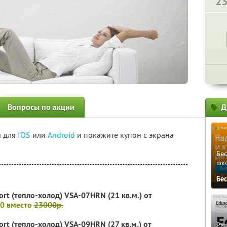
2
Вопросы по акции
Д
а для
IOS
или
Android
и покажите купон с экрана
Бе
шк
Бе
ort (тепло-холод) VSA-07HRN (21 кв.м.)
от
00 вместо
23000р.
rt (тепло-холод) VSA-09HRN (27 кв.м.) от
Ра