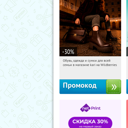
-30
%
Обувь, одежда и сумки для всей
09:44:54
Получили:
1
семьи в магазине kari на Wildberries
Россия
Промокод