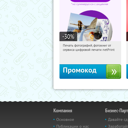
-30
%
Печать фотографий, фотокниг от
09:44:54
Получили:
4
сервиса цифровой печати netPrint
Россия
Промокод
Компания
Бизнес-Пар
Основное
Давайте сд
Публикации о нас
Заработайт