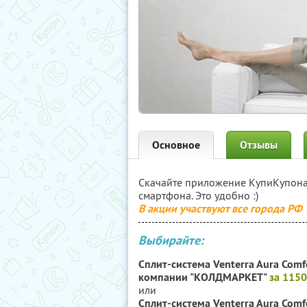
Основное
Отзывы
Скачайте приложение КупиКупон
смартфона. Это удобно :)
В акции участвуют все города РФ
Выбирайте:
Сплит-система Venterra Aura Comf
компании "КОЛДМАРКЕТ"
за 115
или
Сплит-система Venterra Aura Comfo