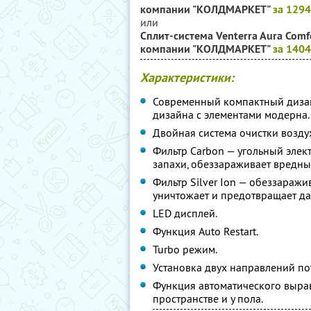
компании "КОЛДМАРКЕТ"
за 129
или
Сплит-система Venterra Aura Comf
компании "КОЛДМАРКЕТ"
за 140
Характеристики:
Современный компактный дизай
дизайна с элементами модерна
Двойная система очистки возду
Фильтр Carbon — угольный элек
запахи, обеззараживает вредны
Фильтр Silver Ion — обеззаражи
уничтожает и предотвращает д
LED дисплей.
Функция Autо Restart.
Turbo режим.
Установка двух направлений по
Функция автоматического выра
пространстве и у пола.