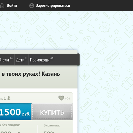
Войти
Зарегистрироваться
16
8
49
Отели
Дети
Промокоды
 в твоих руках! Казань
1
(0)
и:
1500
КУПИТЬ
руб.
 без скидки:
Экономия: