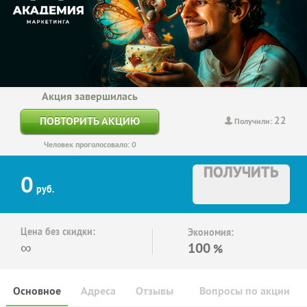
Акция завершилась
22
ПОВТОРИТЬ АКЦИЮ
Получили:
Человек проголосовало: 0
ПОЛУЧИТЬ
0
руб.
Цена без скидки:
Экономия:
∞
100
%
Основное
Адреса
Отзывы
Вопросы по акции