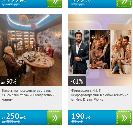
от
руб.
руб.
до
6400
руб.
1290
руб.
30
%
-61
%
до
Билеты на посещение выставок
Фотосессия с ИИ: 5
06:24:32
Купили:
2
06:24:32
Купили:
9
«Аномалии тела» и «Колдовство и
нейрофотографий в любой тематике
Казань, ул. Баумана, д. 68
Россия
магия»
от New Dream Works
250
190
от
руб.
руб.
до
3570
руб.
490
руб.