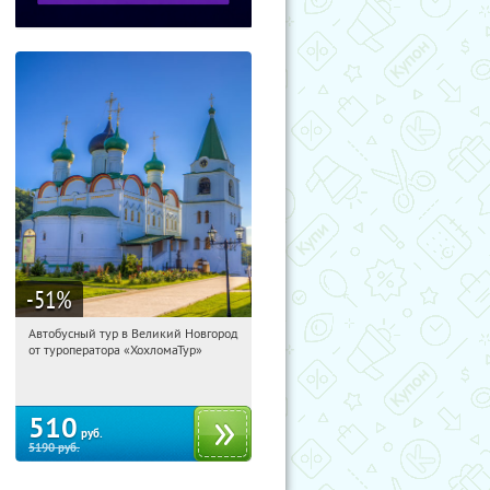
-51
%
Автобусный тур в Великий Новгород
06:24:32
Купили:
2
от туроператора «ХохломаТур»
Сенная площадь
510
руб.
5190
руб.