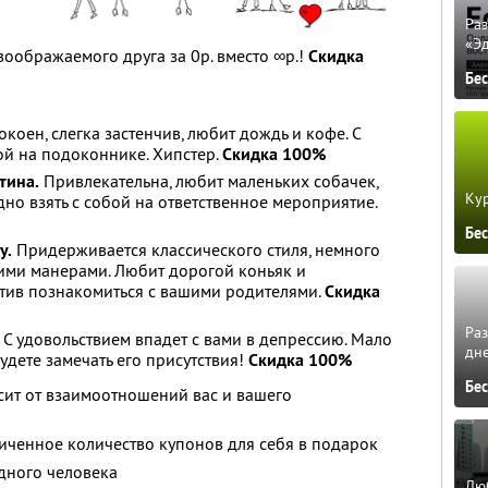
Ра
«Э
воображаемого друга за 0р. вместо ∞р.!
Скидка
Бе
коен, слегка застенчив, любит дождь и кофе. С
ой на подоконнике. Хипстер.
Скидка 100%
тина.
Привлекательна, любит маленьких собачек,
Кур
дно взять с собой на ответственное мероприятие.
Бе
у.
Придерживается классического стиля, немного
ими манерами. Любит дорогой коньяк и
тив познакомиться с вашими родителями.
Скидка
Ра
С удовольствием впадет с вами в депрессию. Мало
дне
удете замечать его присутствия!
Скидка 100%
Бе
сит от взаимоотношений вас и вашего
иченное количество купонов для себя в подарок
дного человека
Люб