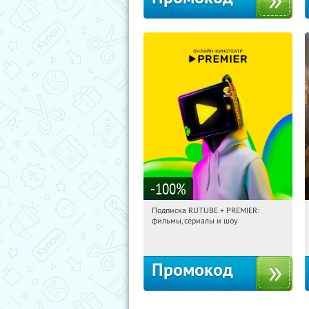
-100
%
Подписка RUTUBE + PREMIER:
06:24:32
Получили:
3
фильмы, сериалы и шоу
Россия
Промокод