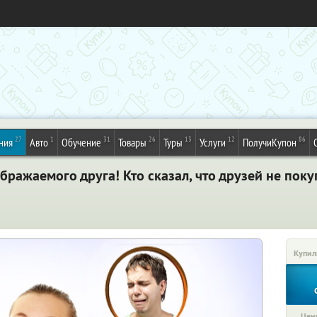
27
1
31
26
13
12
86
ния
Авто
Обучение
Товары
Туры
Услуги
ПолучиКупон
бражаемого друга! Кто сказал, что друзей не пок
Купил
Цена