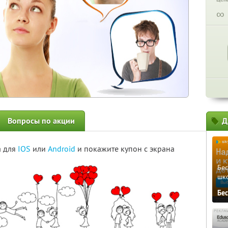
∞
Вопросы по акции
Д
а для
IOS
или
Android
и покажите купон с экрана
Бе
шк
Бе