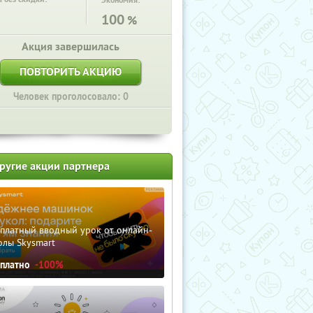
Экономия:
100
%
Акция завершилась
ПОВТОРИТЬ АКЦИЮ
Человек проголосовало: 0
ругие акции партнера
сплатный вводный урок от онлайн-
олы Skysmart
сплатно
-100%