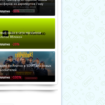
нсферов из аэропортов i'way
сплатно
-10%
вый заказ в сети магазинов
олотое Яблоко»
сплатно
-20%
дней бесплатно в START для новых
льзователей
сплатно
-100%