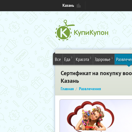
Казань
7
2
1
Все
Еда
Красота
Здоровье
Развлече
Сертификат на покупку воо
Казань
Главная
Развлечения