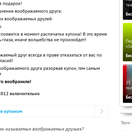
в подарок!
тра
учения воображаемого друга:
Бе
их воображаемых друзей
о
оявится в момент распечатки купона! В это время
 глаза, иначе волшебства не произойдет!
Пер
«З
аемый друг всегда в праве отказаться от вас по
Бе
ласий!
воображаемого друга разорвав купон, тем самым
т
ого вообразили!
25 
по
 2012 включительно
Бе
ся купоном
Теги:
так называемых воображаемых друзьях?