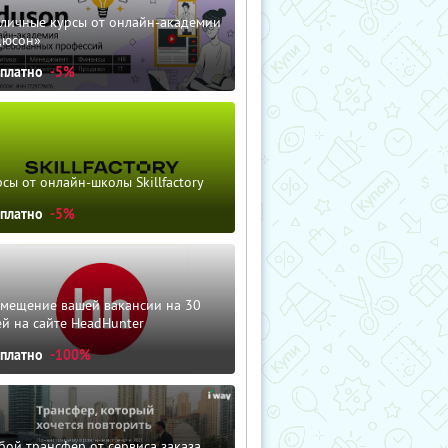
зличные курсы от онлайн-академии
дюсон»
сплатно
-5%
сы от онлайн-школы Skillfactory
сплатно
-5%
змещение вашей вакансии на 30
й на сайте HeadHunter
сплатно
-100%
ой трансфер от сервиса заказа