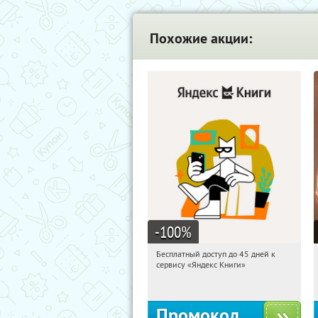
Похожие акции:
-100
%
Бесплатный доступ до 45 дней к
06:24:32
Получи первым!
сервису «Яндекс Книги»
Россия
Промокод