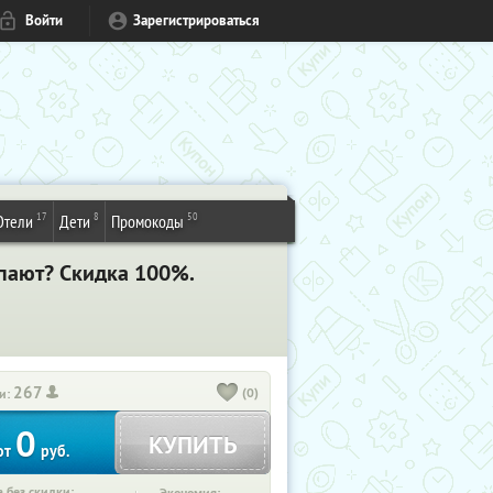
Войти
Зарегистрироваться
17
8
50
Отели
Дети
Промокоды
упают? Скидка 100%.
267
(0)
и:
0
КУПИТЬ
от
руб.
 без скидки: