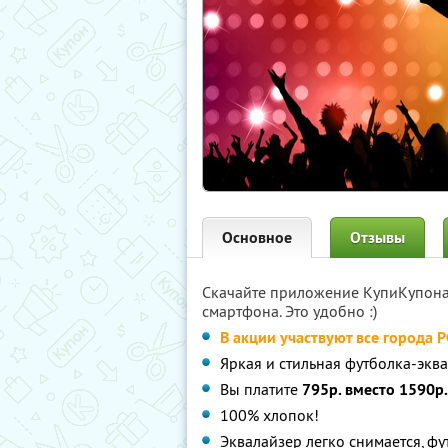
Основное
Отзывы
Скачайте приложение КупиКупон
смартфона. Это удобно :)
В акции участвуют все города 
Яркая и стильная футболка-эква
Вы платите
795р. вместо 1590р.
100% хлопок!
Эквалайзер легко снимается, фу