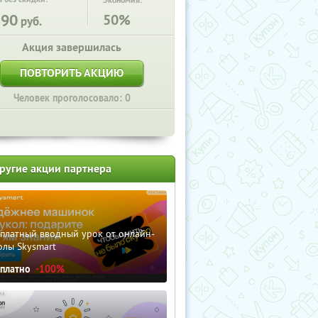
Экономия:
590
50%
руб.
Акция завершилась
ПОВТОРИТЬ АКЦИЮ
Человек проголосовало: 0
ругие акции партнера
сплатный вводный урок от онлайн-
олы Skysmart
сплатно
-100%