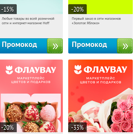
-15
%
-20
%
Любые товары во всей розничной
Первый заказ в сети магазинов
07:10:20
Получили:
83
07:10:20
Получи первым!
сети и интернет-магазине Hoff
«Золотое Яблоко»
Москва, 1-й Волоколамский проезд,
Россия
10с1
Промокод
Промокод
-20
%
-33
%