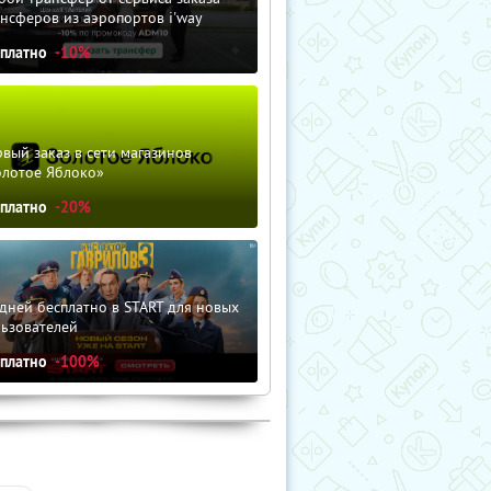
нсферов из аэропортов i'way
сплатно
-10%
вый заказ в сети магазинов
олотое Яблоко»
сплатно
-20%
дней бесплатно в START для новых
льзователей
сплатно
-100%