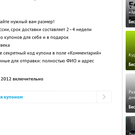
Ра
«Э
вайте нужный вам размер!
Бе
ссии, срок доставки составляет 2–4 недели
о купонов для себя и в подарок
овека
е секретный код купона в поле «Комментарий»
Кур
нные для отправки: полностью ФИО и адрес
Бе
я 2012 включительно
Ра
ся купоном
дне
Бе
Люб