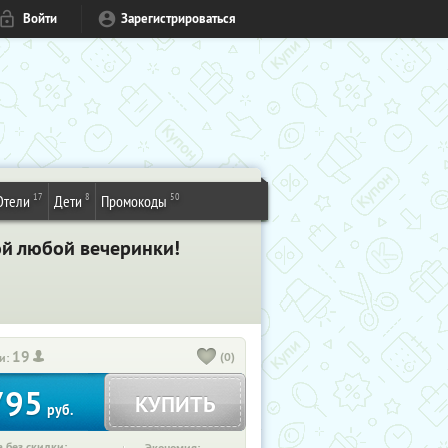
Войти
Зарегистрироваться
17
8
50
Отели
Дети
Промокоды
ой любой вечеринки!
19
(0)
и:
795
КУПИТЬ
руб.
 без скидки: