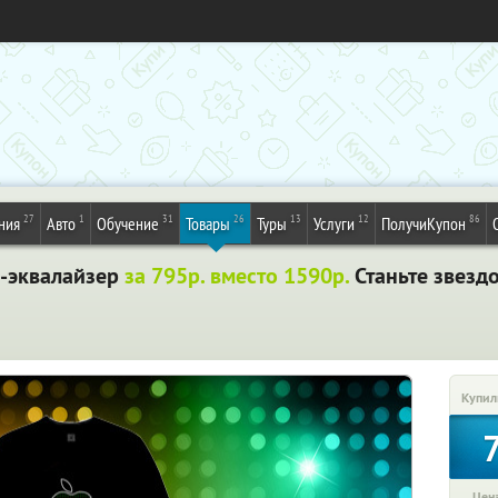
27
1
31
26
13
12
86
ния
Авто
Обучение
Товары
Туры
Услуги
ПолучиКупон
а-эквалайзер
за 795р. вместо 1590р.
Станьте звезд
Купил
Цена