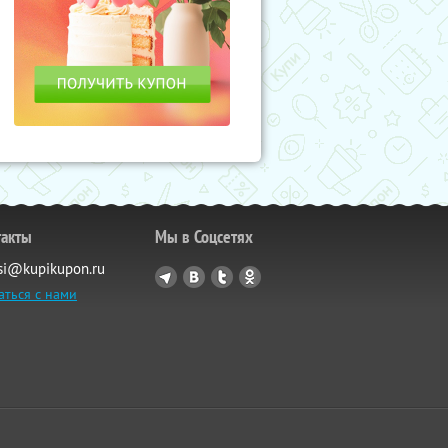
такты
Мы в Соцсетях
si@kupikupon.ru
аться с нами