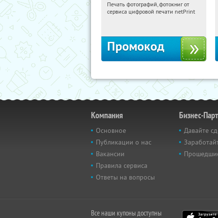
Печать фотографий, фотокниг от
07:10:20
Получили:
4
сервиса цифровой печати netPrint
Россия
Промокод
Компания
Бизнес-Пар
Основное
Давайте сд
Публикации о нас
Заработайт
Вакансии
Прошедши
Правила сервиса
Ответы на вопросы
Все наши купоны доступны