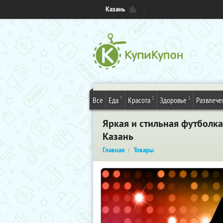
Казань
7
2
1
Все
Еда
Красота
Здоровье
Развлече
Яркая и стильная футболк
Казань
Главная
Товары