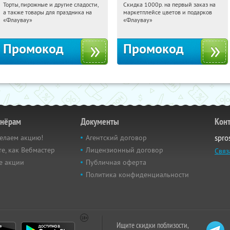
Торты, пирожные и другие сладости,
Скидка 1000р. на первый заказ на
07:10:20
Получили:
6
07:10:20
Получили:
18
а также товары для праздника на
маркетплейсе цветов и подарков
Россия
Россия
«Флаувау»
«Флаувау»
Промокод
Промокод
тнёрам
Документы
Кон
елаем акцию!
Агентский договор
spro
е, как Вебмастер
Лицензионный договор
Связ
е акции
Публичная оферта
Политика конфиденциальности
Ищите скидки поблизости,