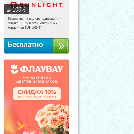
100
%
до
Бесплатная изящная подвеска или
07:10:20
Получили:
73
скидка 500р. в сети ювелирных
Россия
магазинов SUNLIGHT
Бесплатно