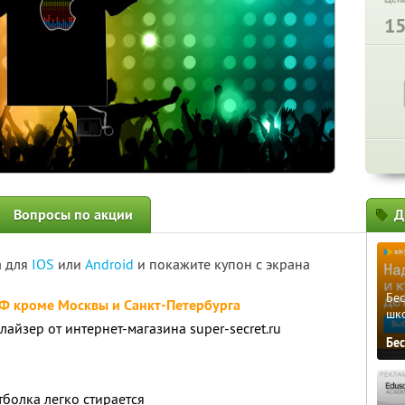
1
Вопросы по акции
Д
а для
IOS
или
Android
и покажите купон с экрана
Бе
РФ кроме Москвы и Санкт-Петербурга
шк
лайзер от интернет-магазина super-secret.ru
Бе
тболка легко стирается