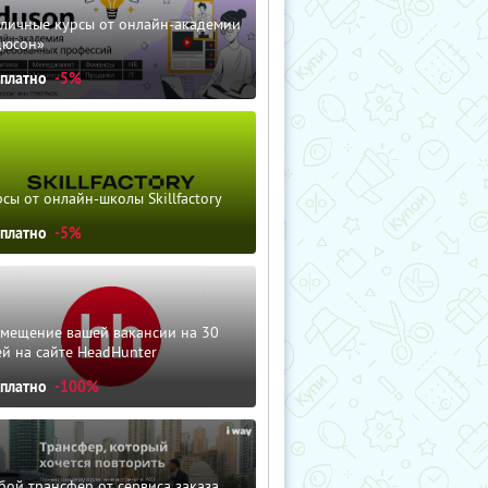
зличные курсы от онлайн-академии
дюсон»
сплатно
-5%
сы от онлайн-школы Skillfactory
сплатно
-5%
змещение вашей вакансии на 30
й на сайте HeadHunter
сплатно
-100%
ой трансфер от сервиса заказа