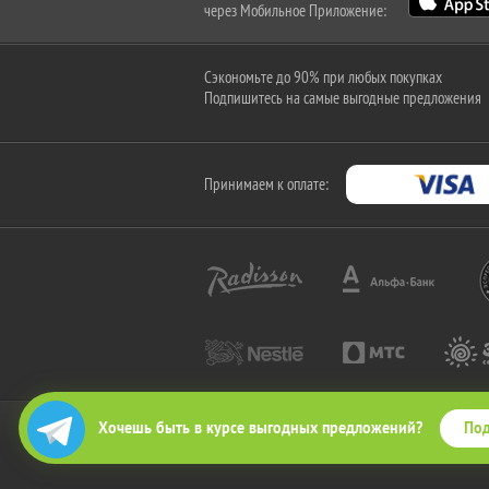
через Мобильное Приложение:
Сэкономьте до 90% при любых покупках
Подпишитесь на самые выгодные предложения
Принимаем к оплате:
Под
Хочешь быть в курсе выгодных предложений?
2010-2026 © КупиКупон. Все права защищены.
Все права на товарный знак "КупиКупон" и на сайт