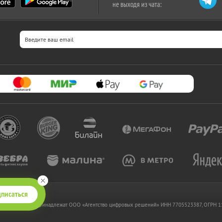
не выходя из чата:
писаться
 www.kupikupon.ru принадлежат OOO «Агентство цифровых решений» ИНН 7705523387, ОГРН