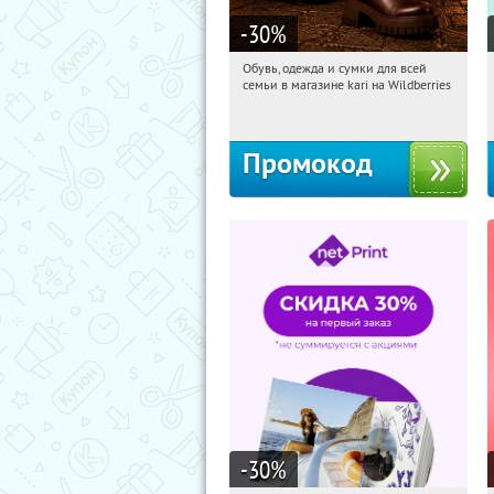
-30
%
Обувь, одежда и сумки для всей
07:10:20
Получили:
31
семьи в магазине kari на Wildberries
Россия
Промокод
-30
%