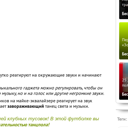
тра
Бе
Пер
«З
Бе
чутко реагируют на окружающие звуки и начинают
25 
по
узыкального гаджета можно регулировать, чтобы он
 музыку, но и на голос или другие негромкие звуки.
Бе
ков на майке-эквалайзере реагирует на звук
дает
завораживающий
танец света и музыки.
ей клубных тусовок! В этой футболке вы
Теги:
ательностью танцпола!