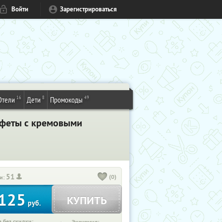
Войти
Зарегистрироваться
16
8
49
Отели
Дети
Промокоды
нфеты с кремовыми
51
(0)
и:
125
КУПИТЬ
руб.
 без скидки: