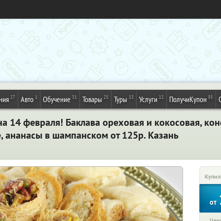
27
1
31
25
13
12
85
ния
Авто
Обучение
Товары
Туры
Услуги
ПолучиКупон
а 14 февраля! Баклава ореховая и кокосовая, ко
, ананасы в шампанском от 125р. Казань
Купил
от
Цена