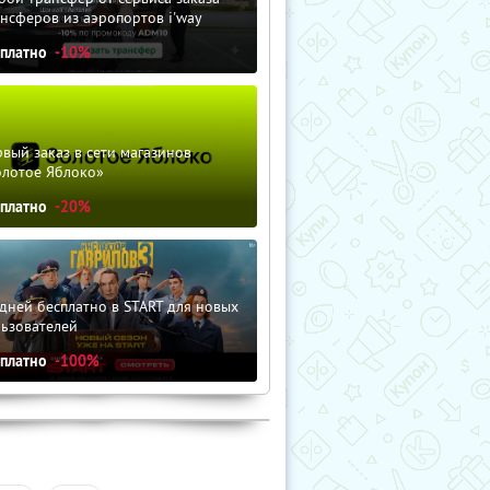
нсферов из аэропортов i'way
сплатно
-10%
вый заказ в сети магазинов
олотое Яблоко»
сплатно
-20%
дней бесплатно в START для новых
льзователей
сплатно
-100%