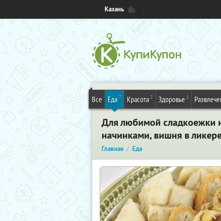
Казань
7
2
1
Все
Еда
Красота
Здоровье
Развлече
Для любимой сладкоежки н
начинками, вишня в ликере
Главная
Еда