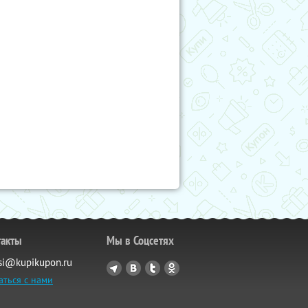
такты
Мы в Соцсетях
si@kupikupon.ru
аться с нами