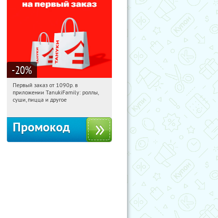
-20
%
Первый заказ от 1090р. в
21:18:14
Получили:
256
приложении TanukiFamily: роллы,
Россия
суши, пицца и другое
Промокод