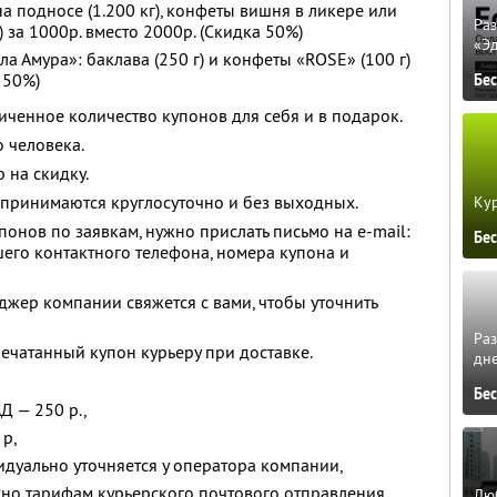
а подносе (1.200 кг), конфеты вишня в ликере или
Ра
 за 1000р. вместо 2000р. (Скидка 50%)
«Э
 Амура»: баклава (250 г) и конфеты «ROSE» (100 г)
 50%)
Бе
ченное количество купонов для себя и в подарок.
 человека.
 на скидку.
 принимаются круглосуточно и без выходных.
Кур
онов по заявкам, нужно прислать письмо на e-mail:
Бе
его контактного телефона, номера купона и
жер компании свяжется с вами, чтобы уточнить
Ра
ечатанный купон курьеру при доставке.
дне
Бе
Д — 250 р.,
 р,
идуально уточняется у оператора компании,
сно тарифам курьерского почтового отправления.
Люб