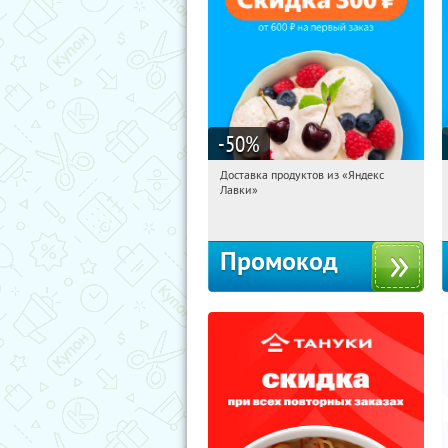
-50
%
Доставка продуктов из «Яндекс
21:18:14
Получили:
5
Лавки»
Россия
Промокод