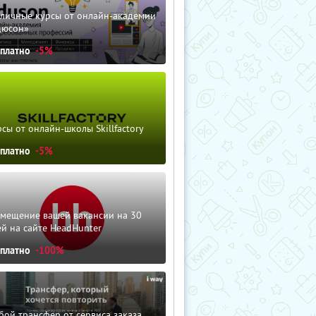
зличные курсы от онлайн-академии
дюсон»
сплатно
-5%
сы от онлайн-школы Skillfactory
сплатно
-5%
змещение вашей вакансии на 30
й на сайте HeadHunter
сплатно
-100%
ой трансфер от сервиса заказа