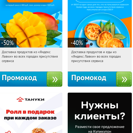
-50
%
-40
%
Доставка продуктов из «Яндекс
Доставка продуктов и еды из
21:18:14
Получили:
165
21:18:14
Получили:
38
Лавки» во всех городах присутствия
«Яндекс Лавки» во всех городах
Россия
Россия
сервиса
присутствия сервиса
Промокод
Промокод