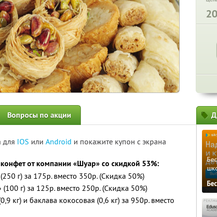
2
Вопросы по акции
Д
а для
IOS
или
Android
и покажите купон с экрана
Бе
 конфет от компании «Шуар» со скидкой 53%:
шк
250 г) за 175р. вместо 350р. (Скидка 50%)
Бе
100 г) за 125р. вместо 250р. (Скидка 50%)
,9 кг) и баклава кокосовая (0,6 кг) за 950р. вместо