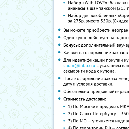
Набор «With LOVE»: баклава н
ананасы в шампанском (215 г)
Набор для влюбленных «Стрела
за 275р. вместо 550р. (Скидка
Вы можете приобрести неограни
Один купон действует на одного
Бонусы:
дополнительный ваучер
Заявки на оформление заказов
Для идентификации покупки куп
shuar@inbox.ru
с указанием ваш
секьюрити кода с купона.
После оформления заказа менед
дату и условия доставки.
Обязательно предъявляйте расп
Стоимость доставки:
1) По Москве в пределах МКА
2) По Санкт-Петербургу — 350
3) По МО — уточняется индив
4) По территории РФ — согла