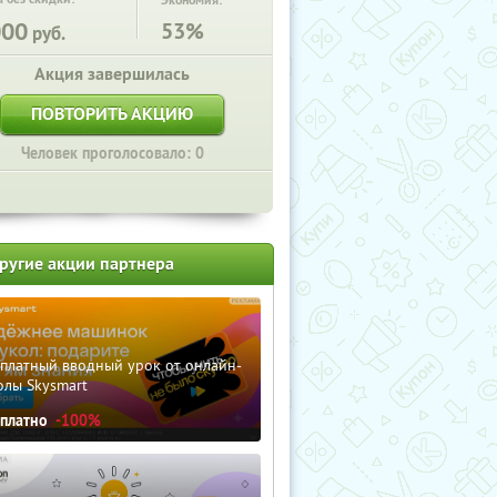
Экономия:
000
53%
руб.
Акция завершилась
ПОВТОРИТЬ АКЦИЮ
Человек проголосовало: 0
ругие акции партнера
сплатный вводный урок от онлайн-
олы Skysmart
сплатно
-100%