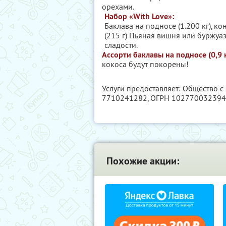
орехами.
Набор «With Love»:
Баклава на подносе (1.200 кг), 
(215 г) Пьяная вишня или буржу
сладости.
Ассорти баклавы на подносе (0,9 к
кокоса будут покорены!
Услуги предоставляет: Общество 
7710241282
, ОГРН 10277003239
Похожие акции: