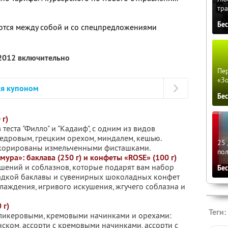
тра
Бе
ются между собой и со спецпредложениями
 2012 включительно
Пер
«З
ся купоном
Бе
 г)
 теста "Филло" и "Кадаиф", с одним из видов
едровым, грецким орехом, миндалем, кешью.
25 
корированы измельченными фисташками.
по
ура»: баклава (250 г) и конфеты «ROSE» (100 г)
ушений и соблазнов, которые подарят вам набор
Бе
сладкой баклавы и сувенирных шоколадных конфет
лаждения, игривого искушения, жгучего соблазна и
 г)
Теги:
 ликеровыми, кремовыми начинками и орехами:
ском, ассорти с кремовыми начинками, ассорти с