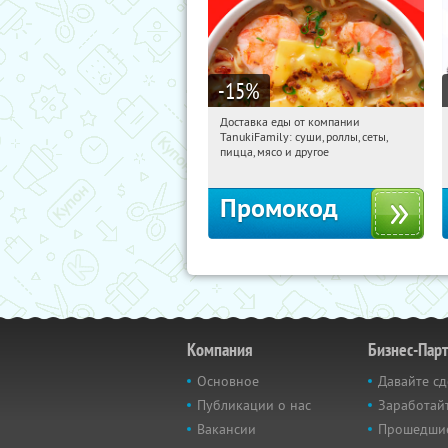
-15
%
Доставка еды от компании
21:18:14
Получили:
88
TanukiFamily: суши, роллы, сеты,
Россия
пицца, мясо и другое
Промокод
Компания
Бизнес-Пар
Основное
Давайте сд
Публикации о нас
Заработайт
Вакансии
Прошедши