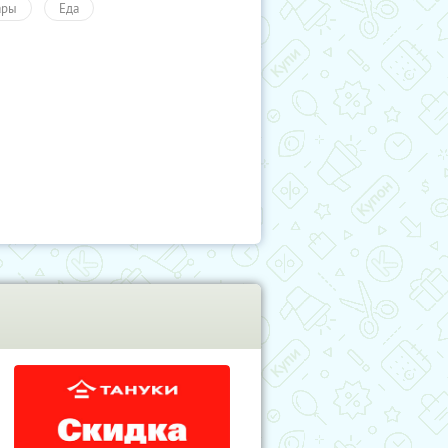
ары
Еда