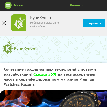
Меню
Казань
КупиКупон
Мобильное приложение
Загрузить
ещё удобнее
Сочетание традиционных технологий с новыми
разработками!
Скидка 55%
на весь ассортимент
часов в сертифицированном магазине Premium
Watches. Казань