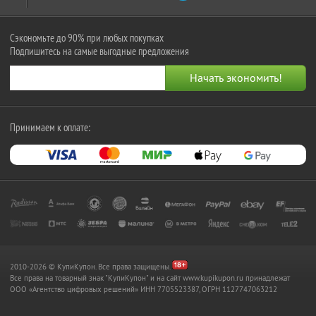
Сэкономьте до 90% при любых покупках
Подпишитесь на самые выгодные предложения
Принимаем к оплате:
2010-2026 © КупиКупон. Все права защищены.
Все права на товарный знак "КупиКупон" и на сайт www.kupikupon.ru принадлежат
OOO «Агентство цифровых решений» ИНН 7705523387, ОГРН 1127747063212