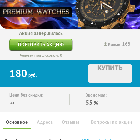
Акция завершилась
165
ПОВТОРИТЬ АКЦИЮ
Купили:
Человек проголосовало: 0
КУПИТЬ
180
руб.
Цена без скидки:
Экономия:
∞
55
%
Основное
Адреса
Отзывы
Вопросы по акции