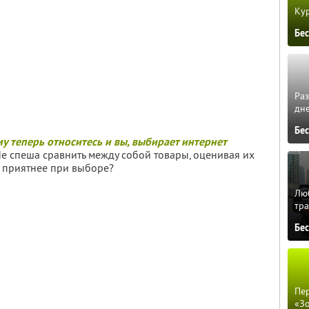
Кур
Бе
Ра
дне
Бе
у теперь относитесь и вы, выбирает интернет
е спеша сравнить между собой товары, оценивая их
ть приятнее при выборе?
Люб
тра
Бе
Пер
«З