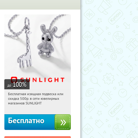
100
%
до
Бесплатная изящная подвеска или
21:52:29
Получили:
74
скидка 500р. в сети ювелирных
Россия
магазинов SUNLIGHT
Бесплатно