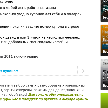
осуточно
Бро
ино
я в любой день работы магазина
Пу
ь сколько угодно купонов для себя и в подарок
Бе
ении покупки введите номер купона в строке
он дважды или 1 купон на несколько человек,
Бе
 или добавлять к спецскидкам кофейни
шк
Бе
бря 2011 включительно
ся купоном
Ра
«Э
богатый выбор самых разнообразных ювелирных
Бе
ы, серьги, ожерелья, зажимы для денег, запонки и
 на любой вкус!
Для того, чтобы определиться с
 один час в поездках по бутикам в выборе купить