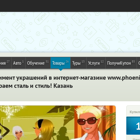
27
1
31
26
13
12
85
ния
Авто
Обучение
Товары
Туры
Услуги
ПолучиКупон
имент украшений в интернет-магазине www.phoenixs
раем сталь и стиль! Казань
Купил
Цена