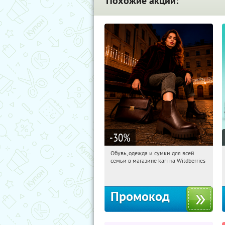
Похожие акции:
-30
%
Обувь, одежда и сумки для всей
21:52:29
Получили:
31
семьи в магазине kari на Wildberries
Россия
Промокод