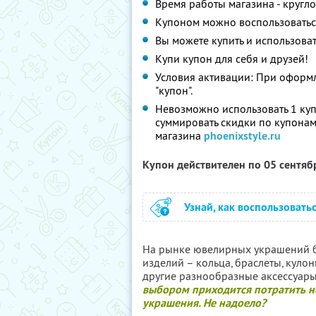
Время работы магазина - кругл
Купоном можно воспользоватьс
Вы можете купить и использоват
Купи купон для себя и друзей!
Условия активации: При оформл
"купон".
Невозможно использовать 1 куп
суммировать скидки по купонам
магазина
phoenixstyle.ru
Купон действителен по 05 сентя
Узнай, как воспользовать
На рынке ювелирных украшений 
изделий – кольца, браслеты, кулон
другие разнообразные аксессуары
выбором приходится потратить не
украшения. Не надоело?