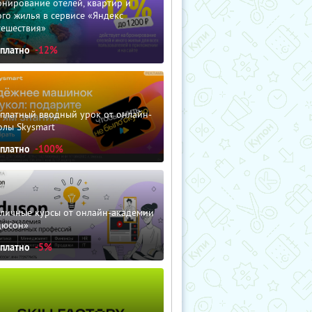
нирование отелей, квартир и
го жилья в сервисе «Яндекс
тешествия»
сплатно
-12%
сплатный вводный урок от онлайн-
олы Skysmart
сплатно
-100%
зличные курсы от онлайн-академии
дюсон»
сплатно
-5%