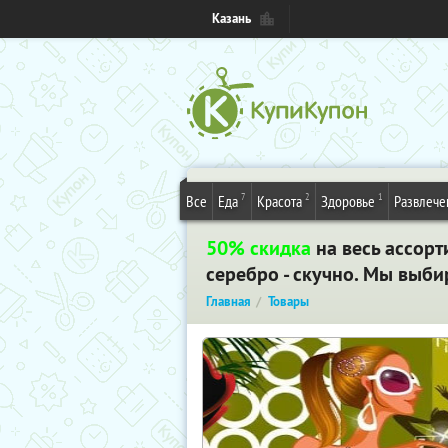
Казань
7
2
1
Все
Еда
Красота
Здоровье
Развлече
50% скидка
на весь ассорт
серебро - скучно. Мы выби
Главная
Товары