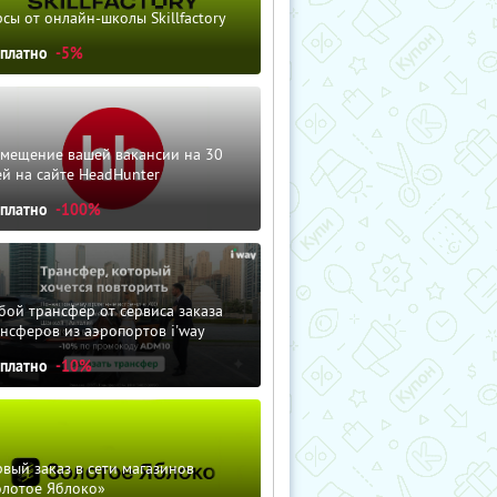
сы от онлайн-школы Skillfactory
сплатно
-5%
змещение вашей вакансии на 30
й на сайте HeadHunter
сплатно
-100%
ой трансфер от сервиса заказа
нсферов из аэропортов i'way
сплатно
-10%
вый заказ в сети магазинов
олотое Яблоко»