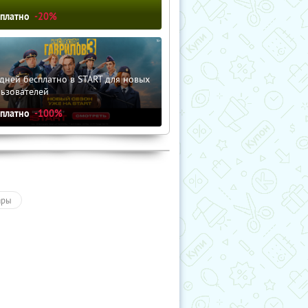
сплатно
-20%
дней бесплатно в START для новых
льзователей
сплатно
-100%
ары