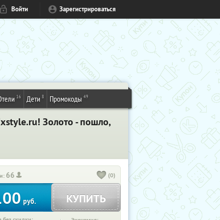
Войти
Зарегистрироваться
16
8
49
Отели
Дети
Промокоды
tyle.ru! Золото - пошло,
66
(0)
и:
100
КУПИТЬ
руб.
 без скидки: