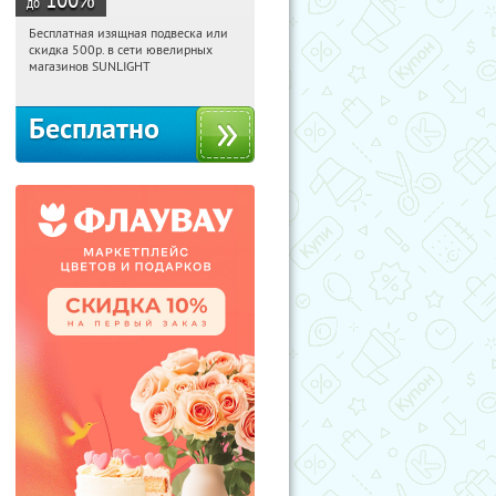
до
Бесплатная изящная подвеска или
05:37:47
Получили:
74
скидка 500р. в сети ювелирных
Россия
магазинов SUNLIGHT
Бесплатно