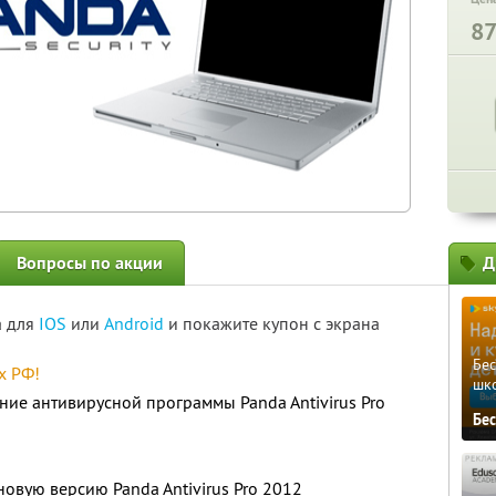
8
Вопросы по акции
Д
а для
IOS
или
Android
и покажите купон с экрана
Бе
х РФ!
шк
ние антивирусной программы Panda Antivirus Pro
Бе
овую версию Panda Antivirus Pro 2012