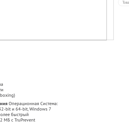
Тов
иа
ти
boxing)
ания
Операционная Система:
2-bit и 64-bit, Windows 7
более быстрый
2 MБ с TruPrevent