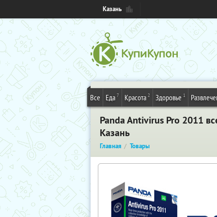
Казань
7
2
1
Все
Еда
Красота
Здоровье
Развлече
Panda Antivirus Pro 2011 в
Казань
Главная
Товары