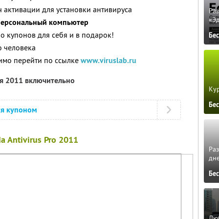
 активации для установки антивируса
Ра
«Э
 персональный компьютер
о купонов для себя и в подарок!
Бе
о человека
имо перейти по ссылке
www.viruslab.ru
ря 2011 включительно
Кур
Бе
ся купоном
a Antivirus Pro 2011
Ра
дне
Бе
Люб