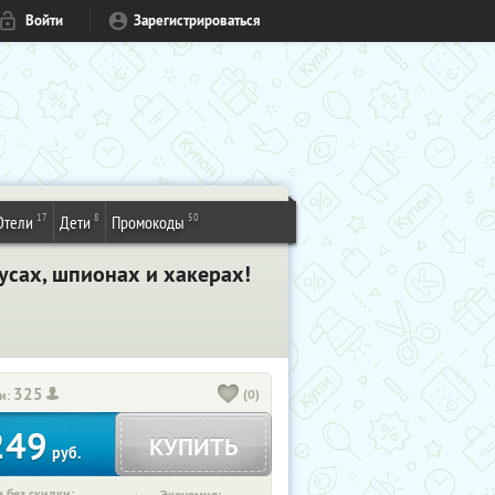
Войти
Зарегистрироваться
17
8
50
Отели
Дети
Промокоды
ирусах, шпионах и хакерах!
325
(0)
и:
249
КУПИТЬ
руб.
 без скидки: