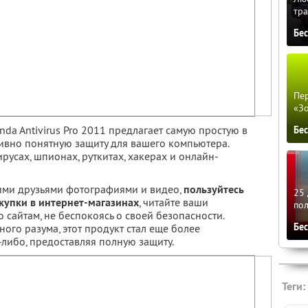
тра
Бе
Пер
«З
nda Antivirus Pro 2011 предлагает самую простую в
Бе
ивно понятную защиту для вашего компьютера.
ирусах, шпионах, руткитах, хакерах и онлайн-
шими друзьями фотографиями и видео,
пользуйтесь
25 
купки в интернет-магазинах
, читайте ваши
по
 сайтам, не беспокоясь о своей безопасности.
Бе
ого разума, этот продукт стал еще более
либо, предоставляя полную защиту.
Теги: