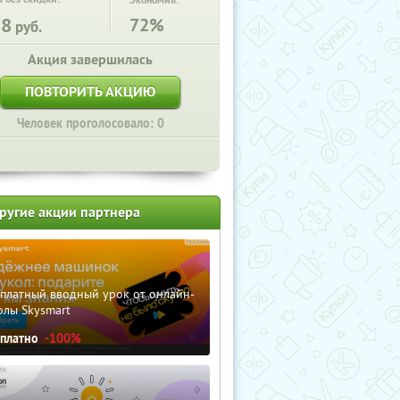
Экономия:
78
72%
руб.
Акция завершилась
ПОВТОРИТЬ АКЦИЮ
Человек проголосовало: 0
ругие акции партнера
сплатный вводный урок от онлайн-
олы Skysmart
сплатно
-100%