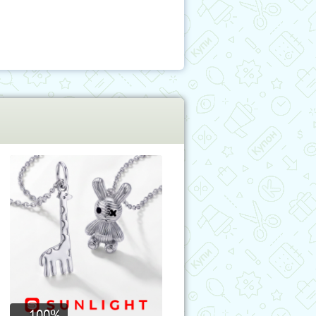
100
%