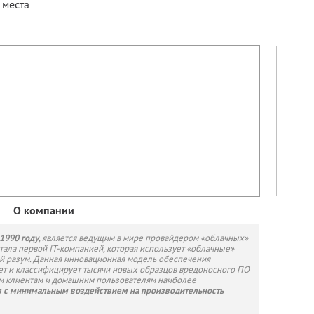
 места
О компании
 1990 году
, является ведущим в мире провайдером «облачных»
стала первой IT-компанией, которая использует «облачные»
й разум. Данная инновационная модель обеспечения
ет и классифицирует тысячи новых образцов вредоносного ПО
ым клиентам и домашним пользователям наиболее
з с минимальным воздействием на производительность