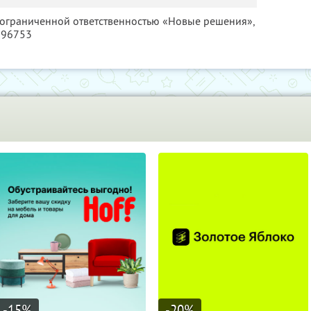
с ограниченной ответственностью «Новые решения»,
796753
-15
%
-20
%