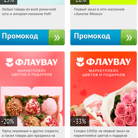
Любые товары во всей розничной
Первый заказ в сети магазинов
05:37:47
Получили:
83
05:37:47
Получи первым!
сети и интернет-магазине Hoff
«Золотое Яблоко»
Москва, 1-й Волоколамский проезд,
Россия
10с1
Промокод
Промокод
-20
%
-33
%
Торты, пирожные и другие сладости,
Скидка 1000р. на первый заказ на
05:37:47
Получили:
6
05:37:47
Получили:
18
а также товары для праздника на
маркетплейсе цветов и подарков