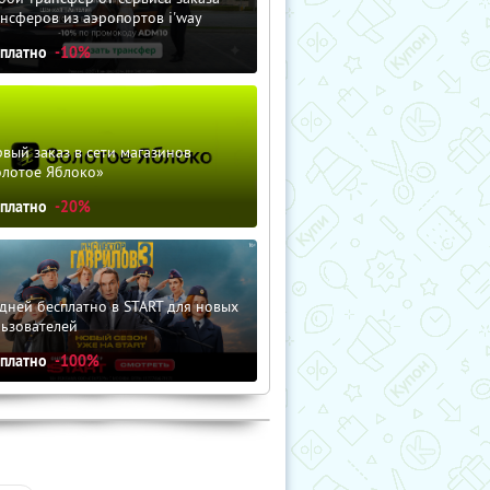
нсферов из аэропортов i'way
сплатно
-10%
вый заказ в сети магазинов
олотое Яблоко»
сплатно
-20%
дней бесплатно в START для новых
льзователей
сплатно
-100%