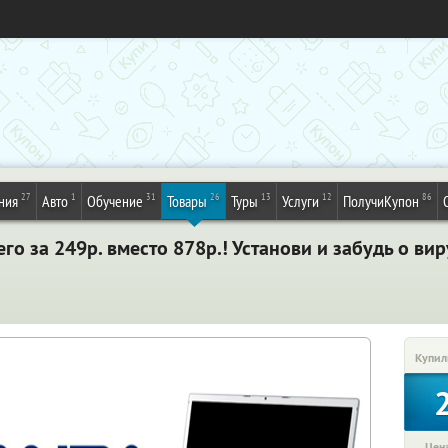
27
1
31
26
13
12
86
ния
Авто
Обучение
Товары
Туры
Услуги
ПолучиКупон
сего за 249р. вместо 878р.! Установи и забудь о в
Купил
Цена