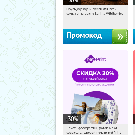
Обувь, одежда и сумки для всей
05:37:47
Получили:
31
семьи в магазине kari на Wildberries
Россия
Промокод
-30
%
Печать фотографий, фотокниг от
05:37:47
Получили:
4
сервиса цифровой печати netPrint