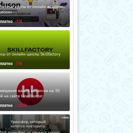
зличные курсы от онлайн-академии
дюсон»
сплатно
-5%
сы от онлайн-школы Skillfactory
сплатно
-5%
змещение вашей вакансии на 30
й на сайте HeadHunter
сплатно
-100%
ой трансфер от сервиса заказа