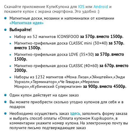
Скачайте приложение КупиКупона для
IOS
или
Android
и
покажите купон с экрана смартфона. Это удобно :)
Магнитные доски, мозаики и напоминалки от компании
«Магнитная идея»
Выбирайте!
Набор из 52 магнитов ICONSFOOD
за 570р. вместо 1500р.
Магнитно-грифельная доска CLASSIC mini (30×40)
за 570р.
вместо 1500р.
Магнитно-грифельная доска LOVE (35×30)
за 570р. вместо
1500р.
Магнитно-грифельная доска CLASSIC (40×60)
за 670р. вместо
2000р.
Наборы из 1232 магнитов «Мона Лиза»,«Эйнштейн»,«Энди
Уорхол»,«Терминатор»,«Че Гевара»,«Мерелин
Монро»,«Кубический Суперматизм»
за 900р. вместо 4500р.
Один купон действует на один заказ
Вы можете приобрести сколько угодно купонов для себя и в
подарок
Необходимо осуществить заказ
здесь
, заполнить форму заказа
и выбрать способ оплаты «Оплата купоном Kupikupon», в
комментарии укажите номер купона. На электронную почту вы
получите письмо подтверждающее заказ