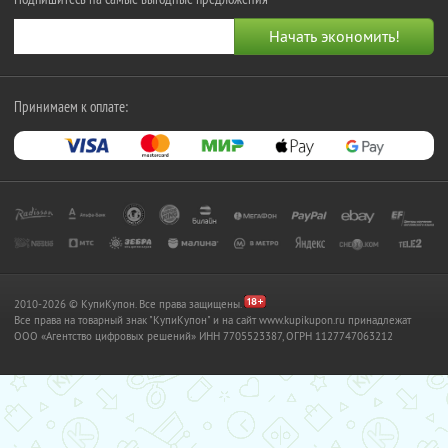
Принимаем к оплате:
2010-2026 © КупиКупон. Все права защищены.
Все права на товарный знак "КупиКупон" и на сайт www.kupikupon.ru принадлежат
OOO «Агентство цифровых решений» ИНН 7705523387, ОГРН 1127747063212