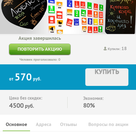
Акция завершилась
18
ПОВТОРИТЬ АКЦИЮ
Купили:
Человек проголосовало: 0
КУПИТЬ
570
от
руб.
Цена без скидки:
Экономия:
4500
80%
руб.
Основное
Адреса
Отзывы
Вопросы по акции