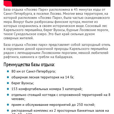
База отдыха «Лосево Парк» расположена в 45 минутах езды от
Санкт-Петербурга, в поселке Лосево. Многие века территория, на
которой расположен «Лосево Парк», была частью скандинавского
мира. Вокруг были разбросаны финские хутора, многие из
которых сохранились в своем историческом виде. Сосновый лес
Карельского перешейка, берег Вуоксы, бурные Лосевские пороги,
тихое Суходольское озеро. Это был край сильных духом
северных жителей.
База отдыха «Лосево парк» представляет собой загородный отель
в окружении дикой красочной природы Карельского перешейка
рядом с легендарными Лосевскими порогами, меккой любителей
рафтинга, каякинга и гребли на байдарках.
Преимущества базы отдыха:
80 км от Санкт-Петербурга;
обширная лесная территория на 14 Га;
берег Вуоксы;
153 комфортабельных номера 3 категорий;
отдельно стоящий коттедж с огороженной территорией на 8
человек;
прием и обслуживание мероприятий до 250 гостей;
ресторанный комплекс из 2 просторных банкетных залов на