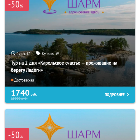
-50
%
12:09:35
Купили:
39
Тур на 2 дня «Карельское счастье — проживание на
берегу Ладоги»
Достоевская
1740
ПОДРОБНЕЕ
руб.
13900
руб.
-50
%