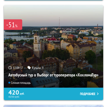
-51
%
12:09:35
Купили:
9
Автобусный тур в Выборг от туроператора «ХохломаТур»
Сенная площадь
420
ПОДРОБНЕЕ
руб.
4230
руб.