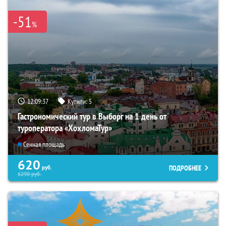
-51
%
12:09:35
Купили:
5
Гастрономический тур в Выборг на 1 день от
туроператора «ХохломаТур»
Сенная площадь
620
ПОДРОБНЕЕ
руб.
6290
руб.