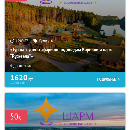
12:09:35
Купили:
6
«Тур на 2 дня: сафари по водопадам Карелии и парк
“Рускеала"»
Достоевская
1620
ПОДРОБНЕЕ
руб.
12900
руб.
-50
%