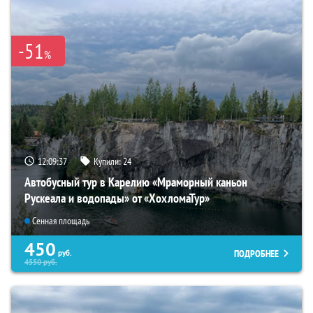
-51
%
12:09:35
Купили:
24
Автобусный тур в Карелию «Мраморный каньон
Рускеала и водопады» от «ХохломаТур»
Сенная площадь
450
ПОДРОБНЕЕ
руб.
4550
руб.