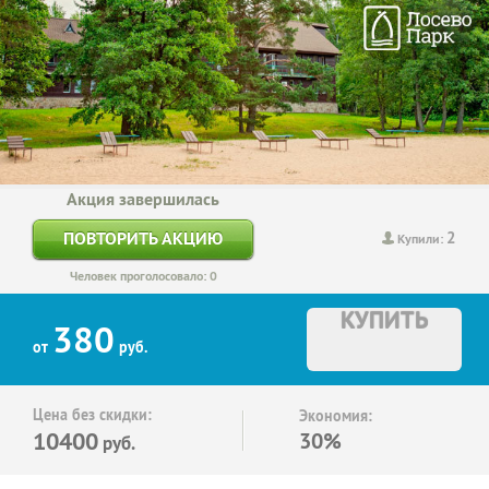
Акция завершилась
2
ПОВТОРИТЬ АКЦИЮ
Купили:
Человек проголосовало: 0
КУПИТЬ
380
от
руб.
Цена без скидки:
Экономия:
10400
30%
руб.