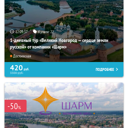
12:09:35
Купили:
22
1-дневный тур «Великий Новгород — сердце земли
русской» от компании «Шарм»
Достоевская
420
ПОДРОБНЕЕ
руб.
3300
руб.
-50
%