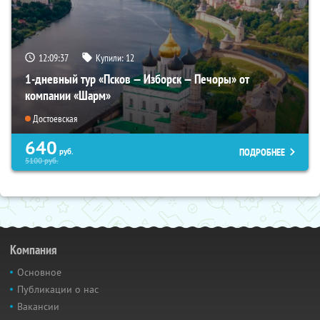
12:09:35
Купили:
12
1-дневный тур «Псков — Изборск — Печоры» от
компании «Шарм»
Достоевская
640
ПОДРОБНЕЕ
руб.
5100
руб.
Компания
Основное
Публикации о нас
Вакансии