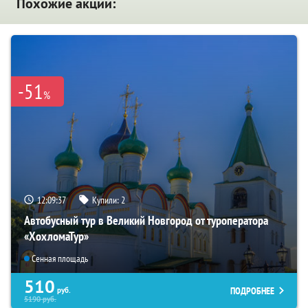
Похожие акции:
-51
%
12:09:35
Купили:
2
Автобусный тур в Великий Новгород от туроператора
«ХохломаТур»
Сенная площадь
510
ПОДРОБНЕЕ
руб.
5190
руб.