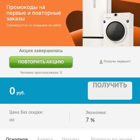
Акция завершилась
ПОВТОРИТЬ АКЦИЮ
Получи первым!
Человек проголосовало: 0
ПОЛУЧИТЬ
0
руб.
Цена без скидки:
Экономия:
∞
7
%
Основное
Адреса
Отзывы
Вопросы по акции