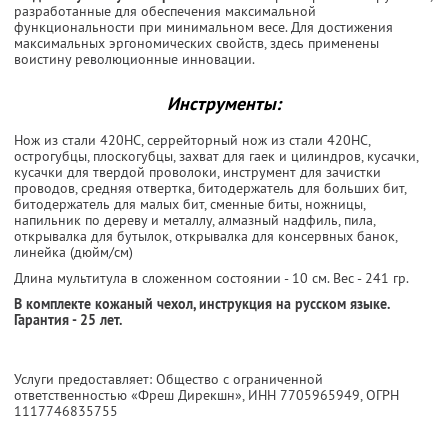
разработанные для обеспечения максимальной
функциональности при минимальном весе. Для достижения
максимальных эргономических свойств, здесь применены
воистину революционные инновации.
Инструменты:
Нож из стали 420HC, серрейторный нож из стали 420HC,
острогубцы, плоскогубцы, захват для гаек и цилиндров, кусачки,
кусачки для твердой проволоки, инструмент для зачистки
проводов, средняя отвертка, битодержатель для больших бит,
битодержатель для малых бит, сменные биты, ножницы,
напильник по дереву и металлу, алмазный надфиль, пила,
открывалка для бутылок, открывалка для консервных банок,
линейка (дюйм/см)
Длина мультитула в сложенном состоянии - 10 см. Вес - 241 гр.
В комплекте кожаный чехол, инструкция на русском языке.
Гарантия - 25 лет.
Услуги предоставляет: Общество с ограниченной
ответственностью «Фреш Дирекшн»,
ИНН 7705965949
, ОГРН
1117746835755