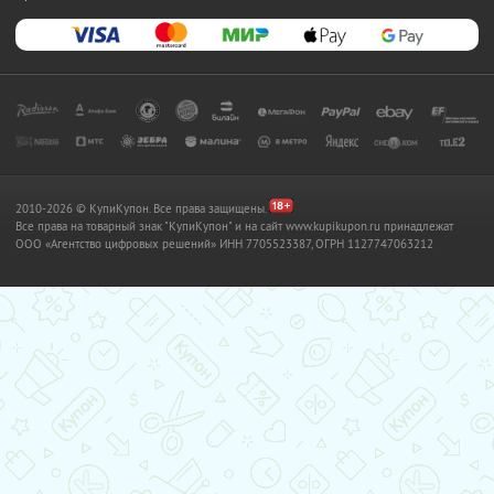
2010-2026 © КупиКупон. Все права защищены.
Все права на товарный знак "КупиКупон" и на сайт www.kupikupon.ru принадлежат
OOO «Агентство цифровых решений» ИНН 7705523387, ОГРН 1127747063212