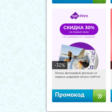
-30
%
Печать фотографий, фотокниг от
11:19:23
Получили:
4
сервиса цифровой печати netPrint
Россия
Промокод