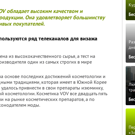
Кур
OV
обладает высоким качеством и
Бе
родукции. Она удовлетворяет большинству
ивых покупателей.
ользуются ряд телеканалов для визажа
Ра
дне
на из высококачественного сырья, а тест на
Бе
оизводителя один из самых строгих в мире
на основе последних достижений косметологии и
дными традициями, которая имеет в Южной Корее
Люб
удалось привнести в свои препараты изюминку,
тра
 косметологии. Косметика VOV все двадцать пять
и на рынке косметических препаратов, а по
Бе
конодателем моды.
Пер
«З