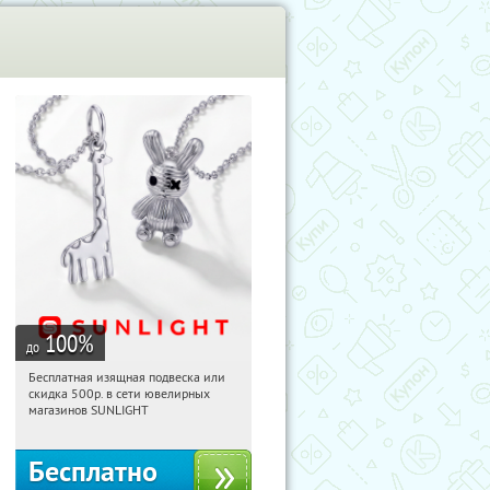
100
%
до
Бесплатная изящная подвеска или
11:19:23
Получили:
74
скидка 500р. в сети ювелирных
Россия
магазинов SUNLIGHT
Бесплатно