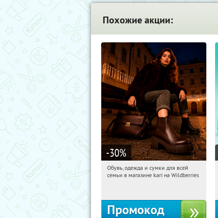
Похожие акции:
-30
%
Обувь, одежда и сумки для всей
11:19:23
Получили:
32
семьи в магазине kari на Wildberries
Россия
Промокод