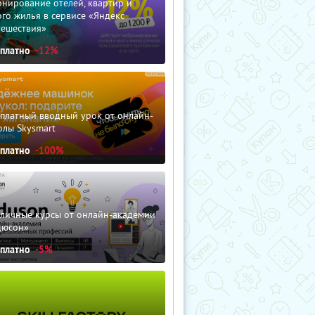
нирование отелей, квартир и
го жилья в сервисе «Яндекс
тешествия»
сплатно
-12%
сплатный вводный урок от онлайн-
олы Skysmart
сплатно
-100%
зличные курсы от онлайн-академии
дюсон»
сплатно
-5%