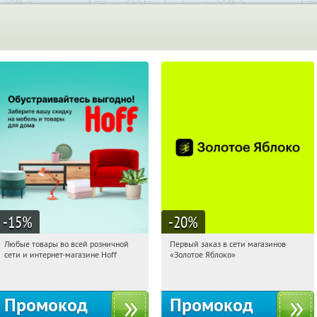
-15
%
-20
%
Любые товары во всей розничной
Первый заказ в сети магазинов
11:19:23
Получили:
83
11:19:23
Получи первым!
сети и интернет-магазине Hoff
«Золотое Яблоко»
Москва, 1-й Волоколамский проезд,
Россия
10с1
Промокод
Промокод