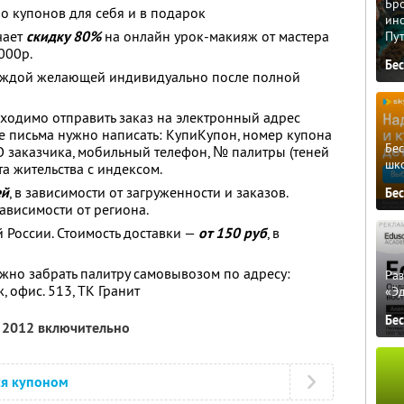
Бро
о купонов для себя и в подарок
ино
чает
скидку 80%
на онлайн урок-макияж от мастера
Пу
000р.
Бе
 каждой желающей индивидуально после полной
ходимо отправить заказ на электронный адрес
ме письма нужно написать: КупиКупон, номер купона
Бе
О заказчика, мобильный телефон, № палитры (теней
шк
та жительства с индексом.
ей
, в зависимости от загруженности и заказов.
Бе
 зависимости от региона.
 России. Стоимость доставки —
от 150 руб
, в
жно забрать палитру самовывозом по адресу:
Ра
, офис. 513, ТК Гранит
«Э
Бе
я 2012 включительно
ся купоном