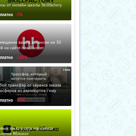
сы от онлайн-школы Skillfactory
сплатно
-5%
змещение вашей вакансии на 30
й на сайте HeadHunter
сплатно
-100%
ой трансфер от сервиса заказа
нсферов из аэропортов i'way
сплатно
-10%
вый заказ в сети магазинов
олотое Яблоко»