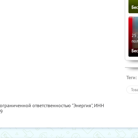
Бе
25 
по
Бе
Теги:
Тов
 ограниченной ответственностью "Энергия",
ИНН
99