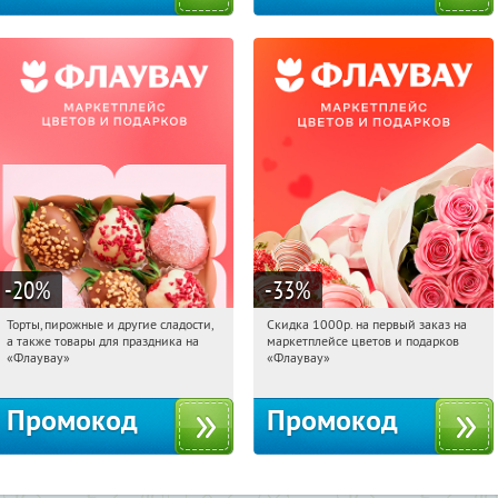
-20
%
-33
%
Торты, пирожные и другие сладости,
Скидка 1000р. на первый заказ на
11:19:23
Получили:
6
11:19:23
Получили:
18
а также товары для праздника на
маркетплейсе цветов и подарков
Россия
Россия
«Флаувау»
«Флаувау»
Промокод
Промокод