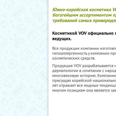
Южно-корейская косметика V
богатейшим ассортиментом п
требований самых привередл
Косметикой VOV официально п
ведущих.
Вся продукция компании изготовле
гипоаллергенность у компании-пр
косметических средств.
Продукция VOV разрабатывается 
дерматологии в сочетании с наро
многовековую историю. Компании 
присущую корейской национальной
лет отражает все модные тенденци
многим позициям она является за