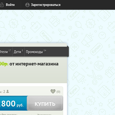
Войти
Зарегистрироваться
17
8
54
Отели
Дети
Промокоды
00р.
от интернет-магазина
2
(0)
и:
2800
КУПИТЬ
руб.
 без скидки: