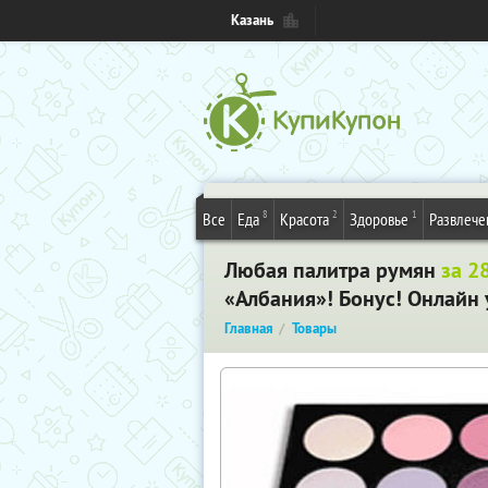
Казань
8
2
1
Все
Еда
Красота
Здоровье
Развлече
Любая палитра румян
за 2
«Албания»! Бонус! Онлайн 
Главная
Товары