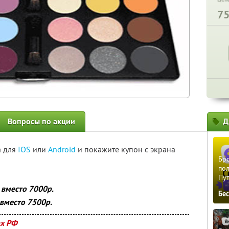
7
Вопросы по акции
Д
а для
IOS
или
Android
и покажите купон с экрана
Бро
пол
Пу
 вместо 7000р.
Бе
 вместо 7500р.
ах РФ