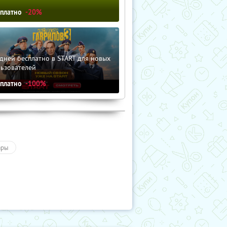
сплатно
-20%
дней бесплатно в START для новых
льзователей
сплатно
-100%
ары