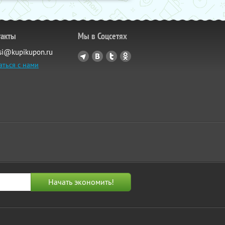
такты
Мы в Соцсетях
si@kupikupon.ru
аться с нами