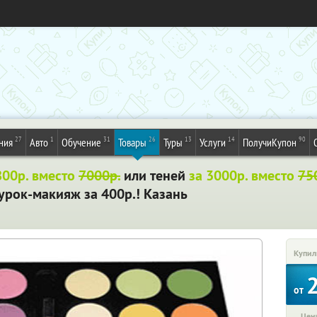
27
1
31
26
13
14
90
ния
Авто
Обучение
Товары
Туры
Услуги
ПолучиКупон
800р. вместо
7000р.
или теней
за 3000р. вместо
75
урок-макияж за 400р.! Казань
Купил
от
Цена