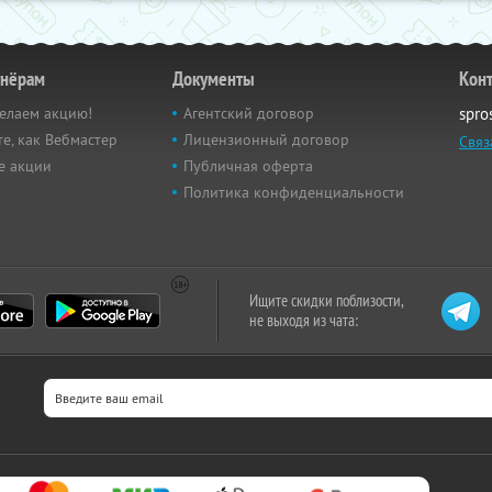
тнёрам
Документы
Кон
елаем акцию!
Агентский договор
spro
е, как Вебмастер
Лицензионный договор
Связ
е акции
Публичная оферта
Политика конфиденциальности
Ищите скидки поблизости,
не выходя из чата: